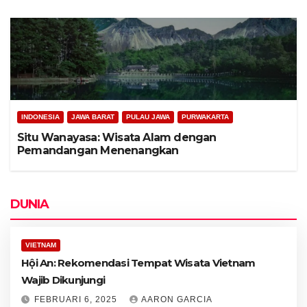
INDONESIA
JAWA BARAT
PULAU JAWA
PURWAKARTA
Situ Wanayasa: Wisata Alam dengan
Pemandangan Menenangkan
DUNIA
VIETNAM
Hội An: Rekomendasi Tempat Wisata Vietnam
Wajib Dikunjungi
FEBRUARI 6, 2025
AARON GARCIA