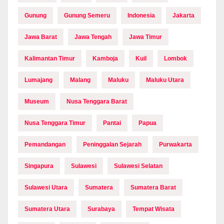
Gunung
Gunung Semeru
Indonesia
Jakarta
Jawa Barat
Jawa Tengah
Jawa Timur
Kalimantan Timur
Kamboja
Kuil
Lombok
Lumajang
Malang
Maluku
Maluku Utara
Museum
Nusa Tenggara Barat
Nusa Tenggara Timur
Pantai
Papua
Pemandangan
Peninggalan Sejarah
Purwakarta
Singapura
Sulawesi
Sulawesi Selatan
Sulawesi Utara
Sumatera
Sumatera Barat
Sumatera Utara
Surabaya
Tempat Wisata