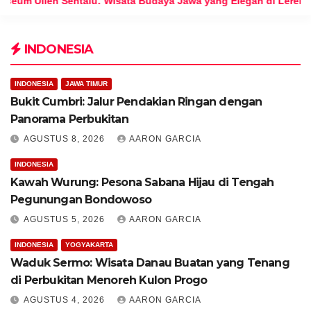
ata Budaya Jawa yang Elegan di Lereng Kaliurang
Tel
INDONESIA
INDONESIA
JAWA TIMUR
Bukit Cumbri: Jalur Pendakian Ringan dengan
Panorama Perbukitan
AGUSTUS 8, 2026
AARON GARCIA
INDONESIA
Kawah Wurung: Pesona Sabana Hijau di Tengah
Pegunungan Bondowoso
AGUSTUS 5, 2026
AARON GARCIA
INDONESIA
YOGYAKARTA
Waduk Sermo: Wisata Danau Buatan yang Tenang
di Perbukitan Menoreh Kulon Progo
AGUSTUS 4, 2026
AARON GARCIA