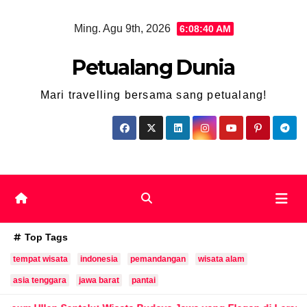
Skip
Ming. Agu 9th, 2026
6:08:42 AM
to
content
Petualang Dunia
Mari travelling bersama sang petualang!
Top Tags
tempat wisata
indonesia
pemandangan
wisata alam
asia tenggara
jawa barat
pantai