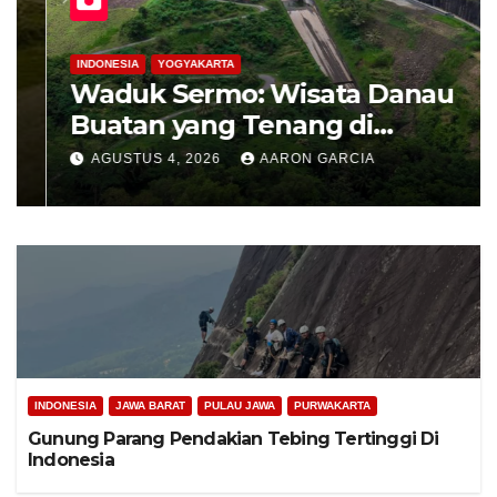
INDONESIA
YOGYAKARTA
Waduk Sermo: Wisata Danau
Buatan yang Tenang di
Perbukitan Menoreh Kulon
AGUSTUS 4, 2026
AARON GARCIA
Progo
INDONESIA
JAWA BARAT
PULAU JAWA
PURWAKARTA
Gunung Parang Pendakian Tebing Tertinggi Di
Indonesia