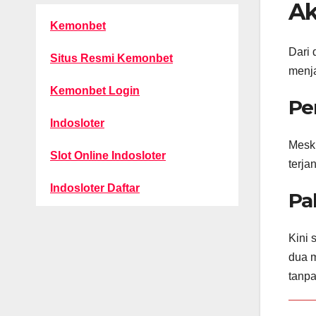
Ak
Kemonbet
Dari 
Situs Resmi Kemonbet
menja
Kemonbet Login
Pe
Indosloter
Meski
Slot Online Indosloter
terja
Indosloter Daftar
Pa
Kini 
dua m
tanpa 