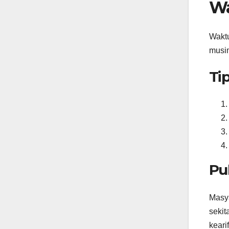
Wa
Waktu
musim
Ti
Pu
Masya
sekit
keari