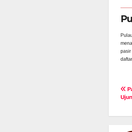
Pu
Pulau
menaw
pasir
dafta
Na
Pa
Ujun
po