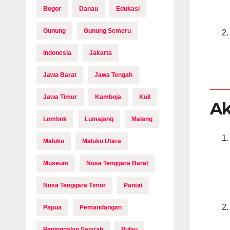
Bogor
Danau
Edukasi
Gunung
Gunung Semeru
Indonesia
Jakarta
Jawa Barat
Jawa Tengah
Jawa Timur
Kamboja
Kuil
Ak
Lombok
Lumajang
Malang
Maluku
Maluku Utara
Museum
Nusa Tenggara Barat
Nusa Tenggara Timur
Pantai
Papua
Pemandangan
Peninggalan Sejarah
Pulau