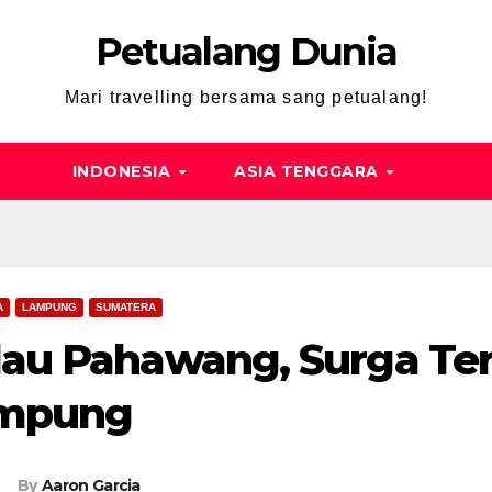
Petualang Dunia
Mari travelling bersama sang petualang!
INDONESIA
ASIA TENGGARA
A
LAMPUNG
SUMATERA
lau Pahawang, Surga Te
mpung
By
Aaron Garcia