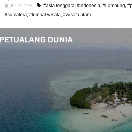
#asia tenggara
,
#indonesia
,
#Lampung
,
#p
JUL 17, 2025
#sumatera
,
#tempat wisata
,
#wisata alam