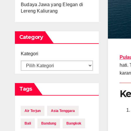
Budaya Jawa yang Elegan di
Lereng Kaliurang
Category
Kategori
Pula
hati.
kara
Tags
Ke
Air Terjun
Asia Tenggara
Bali
Bandung
Bangkok