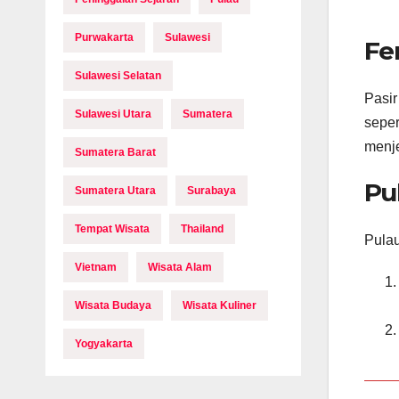
Purwakarta
Sulawesi
Fe
Sulawesi Selatan
Pasir
Sulawesi Utara
Sumatera
seper
menje
Sumatera Barat
Pu
Sumatera Utara
Surabaya
Tempat Wisata
Thailand
Pulau
Vietnam
Wisata Alam
Wisata Budaya
Wisata Kuliner
Yogyakarta