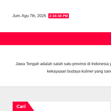
Skip
to
Jum. Agu 7th, 2026
2:34:49 PM
content
Jawa Tengah adalah salah satu provinsi di Indonesi
kekayaaan budaya kuliner yang sanga
Cari