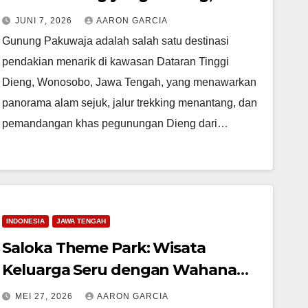
Eksotis, dan Penuh Cerita
JUNI 7, 2026
AARON GARCIA
Gunung Pakuwaja adalah salah satu destinasi
pendakian menarik di kawasan Dataran Tinggi
Dieng, Wonosobo, Jawa Tengah, yang menawarkan
panorama alam sejuk, jalur trekking menantang, dan
pemandangan khas pegunungan Dieng dari…
INDONESIA
JAWA TENGAH
Saloka Theme Park: Wisata
Keluarga Seru dengan Wahana
Tematik di Jawa Tengah
MEI 27, 2026
AARON GARCIA