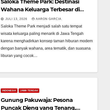
Saloka Theme Park: Destinasi
Wahana Keluarga Terbesar di
Jawa Tengah
JULI 13, 2026
AARON GARCIA
Saloka Theme Park menjadi salah satu tempat
wisata keluarga paling menarik di Jawa Tengah
karena menghadirkan konsep taman hiburan modern
dengan banyak wahana, area tematik, dan suasana
liburan yang cocok…
INDONESIA
JAWA TENGAH
Gunung Pakuwaja: Pesona
Puncak Dieng yang Tenang,