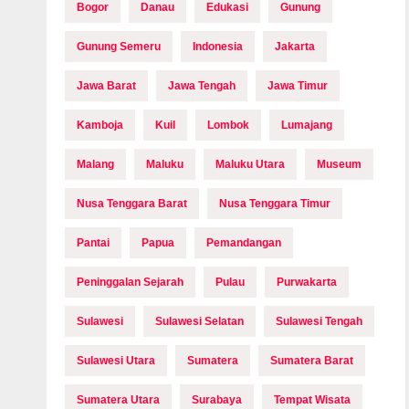
Bogor
Danau
Edukasi
Gunung
Gunung Semeru
Indonesia
Jakarta
Jawa Barat
Jawa Tengah
Jawa Timur
Kamboja
Kuil
Lombok
Lumajang
Malang
Maluku
Maluku Utara
Museum
Nusa Tenggara Barat
Nusa Tenggara Timur
Pantai
Papua
Pemandangan
Peninggalan Sejarah
Pulau
Purwakarta
Sulawesi
Sulawesi Selatan
Sulawesi Tengah
Sulawesi Utara
Sumatera
Sumatera Barat
Sumatera Utara
Surabaya
Tempat Wisata