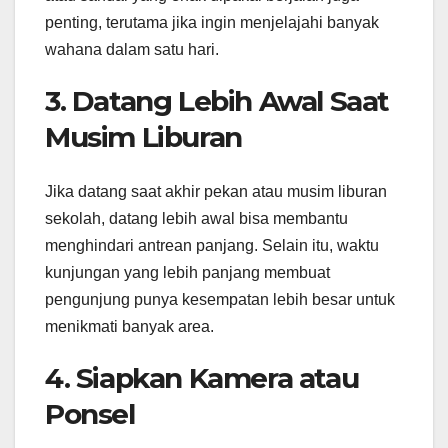
penting, terutama jika ingin menjelajahi banyak
wahana dalam satu hari.
3. Datang Lebih Awal Saat
Musim Liburan
Jika datang saat akhir pekan atau musim liburan
sekolah, datang lebih awal bisa membantu
menghindari antrean panjang. Selain itu, waktu
kunjungan yang lebih panjang membuat
pengunjung punya kesempatan lebih besar untuk
menikmati banyak area.
4. Siapkan Kamera atau
Ponsel