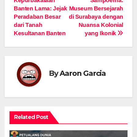
Kepurbakalaan
Sampoerna:
pos
Banten Lama: Jejak
Museum Bersejarah
Peradaban Besar
di Surabaya dengan
dari Tanah
Nuansa Kolonial
Kesultanan Banten
yang Ikonik
By
Aaron Garcia
Related Post