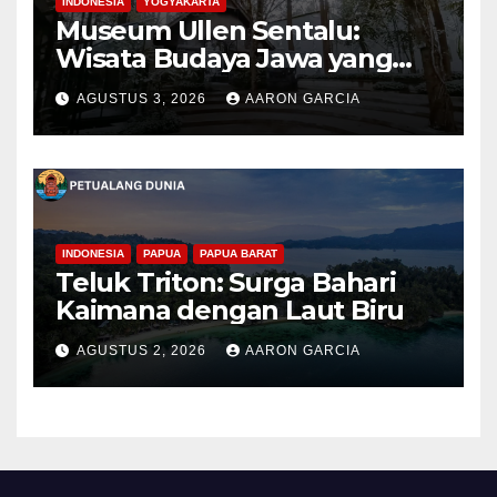
INDONESIA
YOGYAKARTA
Museum Ullen Sentalu:
Wisata Budaya Jawa yang
Elegan di Lereng Kaliurang
AGUSTUS 3, 2026
AARON GARCIA
INDONESIA
PAPUA
PAPUA BARAT
Teluk Triton: Surga Bahari
Kaimana dengan Laut Biru
AGUSTUS 2, 2026
AARON GARCIA