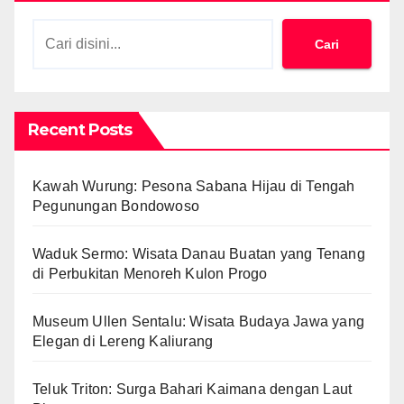
Cari
Recent Posts
Kawah Wurung: Pesona Sabana Hijau di Tengah
Pegunungan Bondowoso
Waduk Sermo: Wisata Danau Buatan yang Tenang
di Perbukitan Menoreh Kulon Progo
Museum Ullen Sentalu: Wisata Budaya Jawa yang
Elegan di Lereng Kaliurang
Teluk Triton: Surga Bahari Kaimana dengan Laut