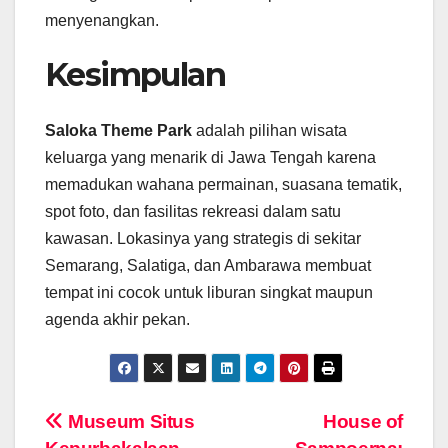
menyenangkan.
Kesimpulan
Saloka Theme Park
adalah pilihan wisata
keluarga yang menarik di Jawa Tengah karena
memadukan wahana permainan, suasana tematik,
spot foto, dan fasilitas rekreasi dalam satu
kawasan. Lokasinya yang strategis di sekitar
Semarang, Salatiga, dan Ambarawa membuat
tempat ini cocok untuk liburan singkat maupun
agenda akhir pekan.
Navigasi
Museum Situs
House of