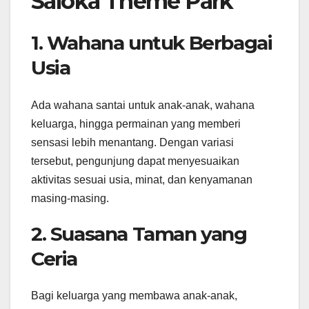
Saloka Theme Park
1. Wahana untuk Berbagai
Usia
Ada wahana santai untuk anak-anak, wahana
keluarga, hingga permainan yang memberi
sensasi lebih menantang. Dengan variasi
tersebut, pengunjung dapat menyesuaikan
aktivitas sesuai usia, minat, dan kenyamanan
masing-masing.
2. Suasana Taman yang
Ceria
Bagi keluarga yang membawa anak-anak,