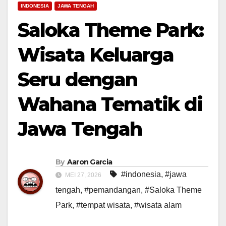
INDONESIA
JAWA TENGAH
Saloka Theme Park:
Wisata Keluarga
Seru dengan
Wahana Tematik di
Jawa Tengah
By
Aaron Garcia
#indonesia
,
#jawa
MEI 27, 2026
tengah
,
#pemandangan
,
#Saloka Theme
Park
,
#tempat wisata
,
#wisata alam