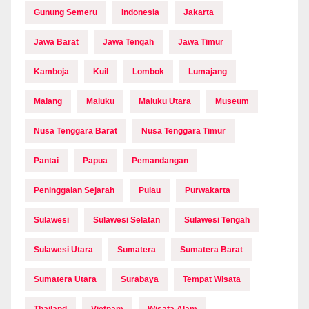
Gunung Semeru
Indonesia
Jakarta
Jawa Barat
Jawa Tengah
Jawa Timur
Kamboja
Kuil
Lombok
Lumajang
Malang
Maluku
Maluku Utara
Museum
Nusa Tenggara Barat
Nusa Tenggara Timur
Pantai
Papua
Pemandangan
Peninggalan Sejarah
Pulau
Purwakarta
Sulawesi
Sulawesi Selatan
Sulawesi Tengah
Sulawesi Utara
Sumatera
Sumatera Barat
Sumatera Utara
Surabaya
Tempat Wisata