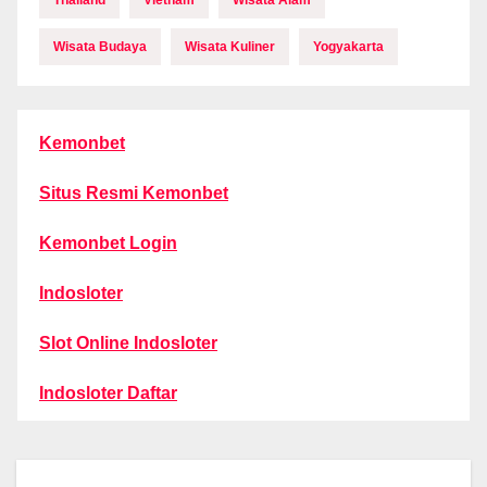
Thailand
Vietnam
Wisata Alam
Wisata Budaya
Wisata Kuliner
Yogyakarta
Kemonbet
Situs Resmi Kemonbet
Kemonbet Login
Indosloter
Slot Online Indosloter
Indosloter Daftar