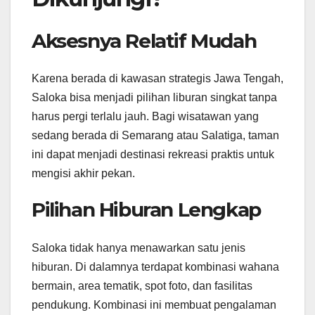
Aksesnya Relatif Mudah
Karena berada di kawasan strategis Jawa Tengah,
Saloka bisa menjadi pilihan liburan singkat tanpa
harus pergi terlalu jauh. Bagi wisatawan yang
sedang berada di Semarang atau Salatiga, taman
ini dapat menjadi destinasi rekreasi praktis untuk
mengisi akhir pekan.
Pilihan Hiburan Lengkap
Saloka tidak hanya menawarkan satu jenis
hiburan. Di dalamnya terdapat kombinasi wahana
bermain, area tematik, spot foto, dan fasilitas
pendukung. Kombinasi ini membuat pengalaman