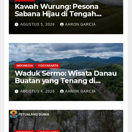
Kawah Wurung: Pesona
Sabana Hijau di Tengah
Pegunungan Bondowoso
AGUSTUS 5, 2026
AARON GARCIA
INDONESIA
YOGYAKARTA
Waduk Sermo: Wisata Danau
Buatan yang Tenang di
Perbukitan Menoreh Kulon
AGUSTUS 4, 2026
AARON GARCIA
Progo