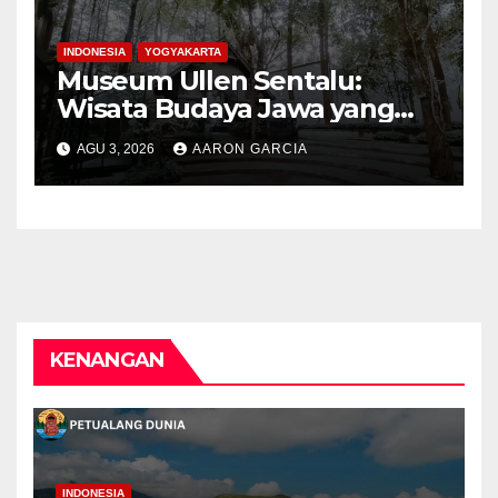
INDONESIA
YOGYAKARTA
Museum Ullen Sentalu:
Wisata Budaya Jawa yang
Elegan di Lereng Kaliurang
AGU 3, 2026
AARON GARCIA
KENANGAN
INDONESIA