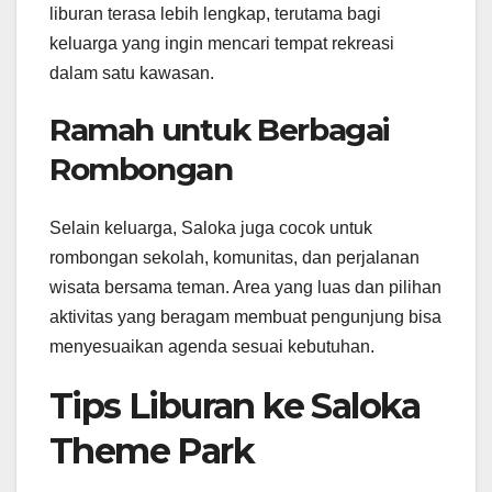
liburan terasa lebih lengkap, terutama bagi
keluarga yang ingin mencari tempat rekreasi
dalam satu kawasan.
Ramah untuk Berbagai
Rombongan
Selain keluarga, Saloka juga cocok untuk
rombongan sekolah, komunitas, dan perjalanan
wisata bersama teman. Area yang luas dan pilihan
aktivitas yang beragam membuat pengunjung bisa
menyesuaikan agenda sesuai kebutuhan.
Tips Liburan ke Saloka
Theme Park