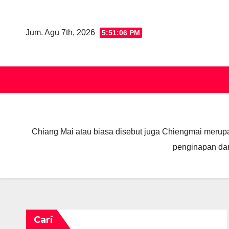
Skip
to
Jum. Agu 7th, 2026
5:51:07 PM
content
Chiang Mai atau biasa disebut juga Chiengmai merupak
penginapan dan 
Cari