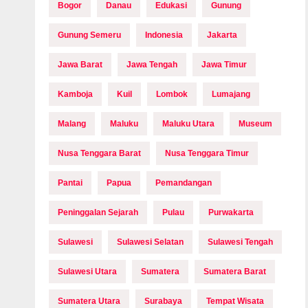
Bogor
Danau
Edukasi
Gunung
Gunung Semeru
Indonesia
Jakarta
Jawa Barat
Jawa Tengah
Jawa Timur
Kamboja
Kuil
Lombok
Lumajang
Malang
Maluku
Maluku Utara
Museum
Nusa Tenggara Barat
Nusa Tenggara Timur
Pantai
Papua
Pemandangan
Peninggalan Sejarah
Pulau
Purwakarta
Sulawesi
Sulawesi Selatan
Sulawesi Tengah
Sulawesi Utara
Sumatera
Sumatera Barat
Sumatera Utara
Surabaya
Tempat Wisata