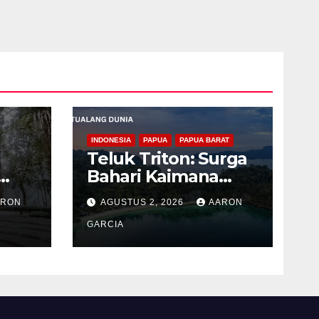
INDONESIA
PAPUA
PAPUA BARAT
Teluk Triton: Surga
Bahari Kaimana
ng
dengan Laut Biru
ARON
AGUSTUS 2, 2026
AARON
g
GARCIA