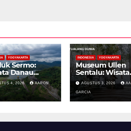
IA
YOGYAKARTA
INDONESIA
YOGYAKARTA
uk Sermo:
Museum Ullen
ata Danau
Sentalu: Wisata
tan yang
Budaya Jawa ya
TUS 4, 2026
AARON
AGUSTUS 3, 2026
A
ang di
Elegan di Leren
bukitan
Kaliurang
GARCIA
oreh Kulon
go