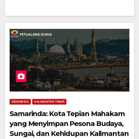
INDONESIA
KALIMANTAN TIMUR
Samarinda: Kota Tepian Mahakam
yang Menyimpan Pesona Budaya,
Sungai, dan Kehidupan Kalimantan