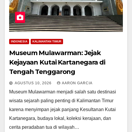
INDONESIA
KALIMANTAN TIMUR
Museum Mulawarman: Jejak
Kejayaan Kutai Kartanegara di
Tengah Tenggarong
AGUSTUS 10, 2026
AARON GARCIA
Museum Mulawarman menjadi salah satu destinasi
wisata sejarah paling penting di Kalimantan Timur
karena menyimpan jejak panjang Kesultanan Kutai
Kartanegara, budaya lokal, koleksi kerajaan, dan
cerita peradaban tua di wilayah…