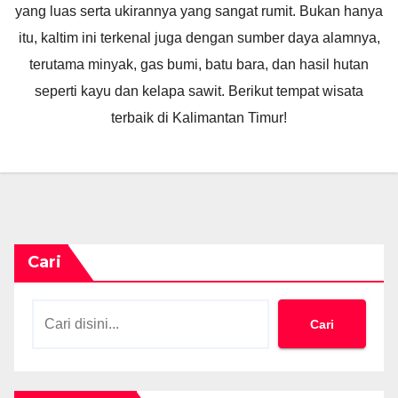
yang luas serta ukirannya yang sangat rumit. Bukan hanya
itu, kaltim ini terkenal juga dengan sumber daya alamnya,
terutama minyak, gas bumi, batu bara, dan hasil hutan
seperti kayu dan kelapa sawit. Berikut tempat wisata
terbaik di Kalimantan Timur!
Cari
Cari