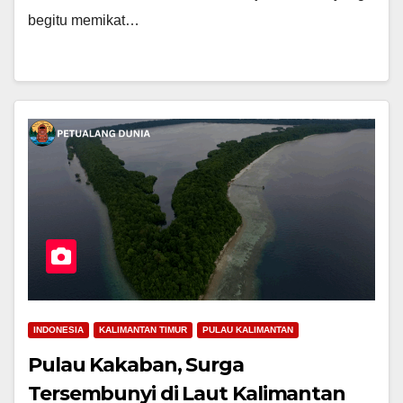
begitu memikat…
INDONESIA
KALIMANTAN TIMUR
PULAU KALIMANTAN
Pulau Kakaban, Surga
Tersembunyi di Laut Kalimantan