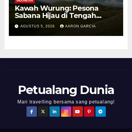
INDONESIA
Kawah Wurung: Pesona
Sabana Hijau di Tengah
Pegunungan Bondowoso
AGUSTUS 5, 2026
AARON GARCIA
Petualang Dunia
Mari travelling bersama sang petualang!