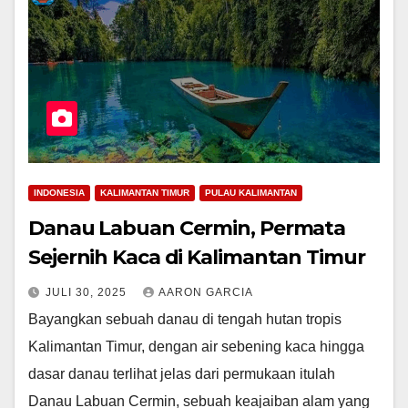
INDONESIA
KALIMANTAN TIMUR
PULAU KALIMANTAN
Danau Labuan Cermin, Permata
Sejernih Kaca di Kalimantan Timur
JULI 30, 2025
AARON GARCIA
Bayangkan sebuah danau di tengah hutan tropis
Kalimantan Timur, dengan air sebening kaca hingga
dasar danau terlihat jelas dari permukaan itulah
Danau Labuan Cermin, sebuah keajaiban alam yang