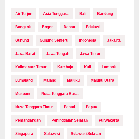
Air Terjun
Asia Tenggara
Bali
Bandung
Bangkok
Bogor
Danau
Edukasi
Gunung
Gunung Semeru
Indonesia
Jakarta
Jawa Barat
Jawa Tengah
Jawa Timur
Kalimantan Timur
Kamboja
Kuil
Lombok
Lumajang
Malang
Maluku
Maluku Utara
Museum
Nusa Tenggara Barat
Nusa Tenggara Timur
Pantai
Papua
Pemandangan
Peninggalan Sejarah
Purwakarta
Singapura
Sulawesi
Sulawesi Selatan