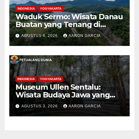
INDONESIA
YOGYAKARTA
Waduk Sermo: Wisata Danau
Buatan yang Tenang di
Perbukitan Menoreh Kulon
AGUSTUS 4, 2026
AARON GARCIA
Progo
INDONESIA
YOGYAKARTA
Museum Ullen Sentalu:
Wisata Budaya Jawa yang
Elegan di Lereng Kaliurang
AGUSTUS 3, 2026
AARON GARCIA