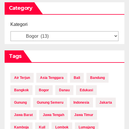
Category
Kategori
Tags
Air Terjun
Asia Tenggara
Bali
Bandung
Bangkok
Bogor
Danau
Edukasi
Gunung
Gunung Semeru
Indonesia
Jakarta
Jawa Barat
Jawa Tengah
Jawa Timur
Kamboja
Kuil
Lombok
Lumajang