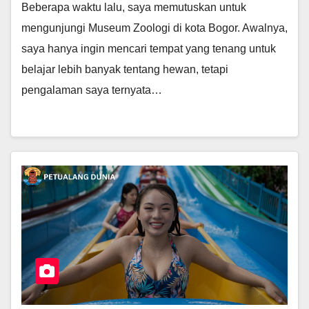
Beberapa waktu lalu, saya memutuskan untuk
mengunjungi Museum Zoologi di kota Bogor. Awalnya,
saya hanya ingin mencari tempat yang tenang untuk
belajar lebih banyak tentang hewan, tetapi
pengalaman saya ternyata…