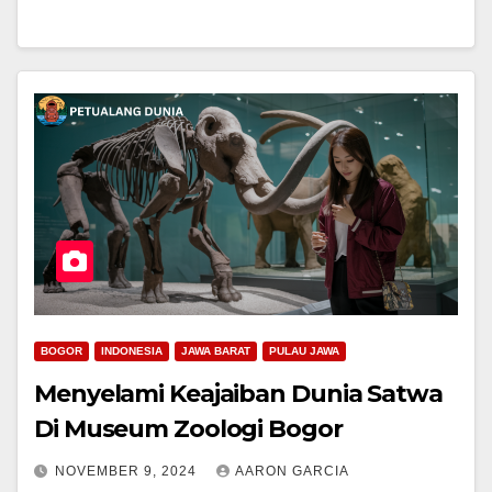
BOGOR
INDONESIA
JAWA BARAT
PULAU JAWA
Menyelami Keajaiban Dunia Satwa
Di Museum Zoologi Bogor
NOVEMBER 9, 2024
AARON GARCIA