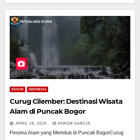
BOGOR
INDONESIA
Curug Cilember: Destinasi Wisata
Alam di Puncak Bogor
APRIL 28, 2026
AARON GARCIA
Pesona Alam yang Memikat di Puncak BogorCurug