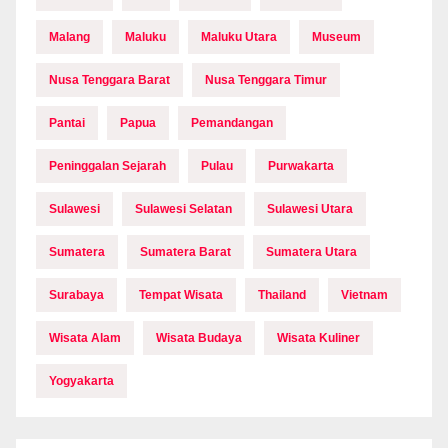
Malang
Maluku
Maluku Utara
Museum
Nusa Tenggara Barat
Nusa Tenggara Timur
Pantai
Papua
Pemandangan
Peninggalan Sejarah
Pulau
Purwakarta
Sulawesi
Sulawesi Selatan
Sulawesi Utara
Sumatera
Sumatera Barat
Sumatera Utara
Surabaya
Tempat Wisata
Thailand
Vietnam
Wisata Alam
Wisata Budaya
Wisata Kuliner
Yogyakarta