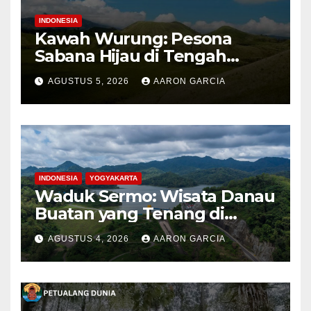
INDONESIA
Kawah Wurung: Pesona
Sabana Hijau di Tengah
Pegunungan Bondowoso
AGUSTUS 5, 2026
AARON GARCIA
INDONESIA
YOGYAKARTA
Waduk Sermo: Wisata Danau
Buatan yang Tenang di
Perbukitan Menoreh Kulon
AGUSTUS 4, 2026
AARON GARCIA
Progo