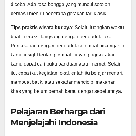
dicoba. Ada rasa bangga yang muncul setelah
berhasil meniru beberapa gerakan tari klasik.
Tips praktis wisata budaya:
Selalu luangkan waktu
buat interaksi langsung dengan penduduk lokal.
Percakapan dengan penduduk setempat bisa ngasih
kamu insight tentang tempat itu yang nggak akan
kamu dapat dari buku panduan atau internet. Selain
itu, coba ikut kegiatan lokal, entah itu belajar menari,
membuat batik, atau sekadar mencicipi makanan
khas yang belum pernah kamu dengar sebelumnya.
Pelajaran Berharga dari
Menjelajahi Indonesia