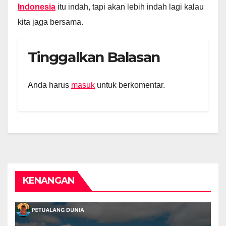
Indonesia
itu indah, tapi akan lebih indah lagi kalau
kita jaga bersama.
Tinggalkan Balasan
Anda harus
masuk
untuk berkomentar.
KENANGAN