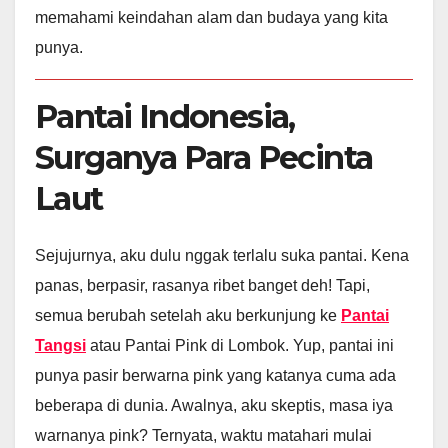
memahami keindahan alam dan budaya yang kita
punya.
Pantai Indonesia,
Surganya Para Pecinta
Laut
Sejujurnya, aku dulu nggak terlalu suka pantai. Kena
panas, berpasir, rasanya ribet banget deh! Tapi,
semua berubah setelah aku berkunjung ke
Pantai
Tangsi
atau Pantai Pink di Lombok. Yup, pantai ini
punya pasir berwarna pink yang katanya cuma ada
beberapa di dunia. Awalnya, aku skeptis, masa iya
warnanya pink? Ternyata, waktu matahari mulai