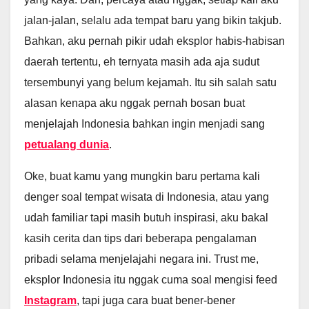
jalan-jalan, selalu ada tempat baru yang bikin takjub.
Bahkan, aku pernah pikir udah eksplor habis-habisan
daerah tertentu, eh ternyata masih ada aja sudut
tersembunyi yang belum kejamah. Itu sih salah satu
alasan kenapa aku nggak pernah bosan buat
menjelajah Indonesia bahkan ingin menjadi sang
petualang dunia
.
Oke, buat kamu yang mungkin baru pertama kali
denger soal tempat wisata di Indonesia, atau yang
udah familiar tapi masih butuh inspirasi, aku bakal
kasih cerita dan tips dari beberapa pengalaman
pribadi selama menjelajahi negara ini. Trust me,
eksplor Indonesia itu nggak cuma soal mengisi feed
Instagram
, tapi juga cara buat bener-bener