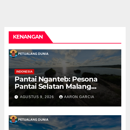
KENANGAN
INDONESIA
Pantai Nganteb: Pesona
Pantai Selatan Malang
dengan Ombak Besar dan
AGUSTUS 9, 2026
AARON GARCIA
Suasana Alami