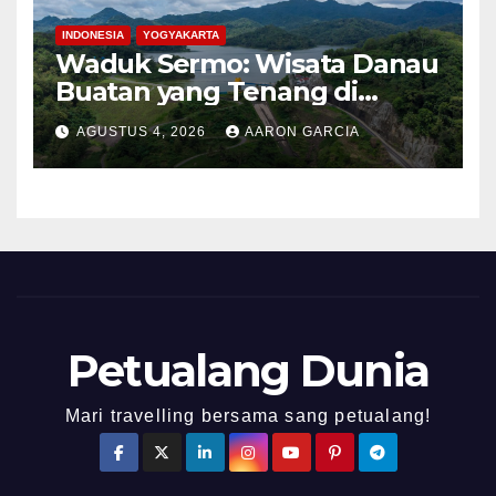
INDONESIA
YOGYAKARTA
Waduk Sermo: Wisata Danau
Buatan yang Tenang di
Perbukitan Menoreh Kulon
AGUSTUS 4, 2026
AARON GARCIA
Progo
Petualang Dunia
Mari travelling bersama sang petualang!