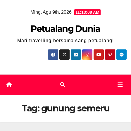
Skip
Ming. Agu 9th, 2026
11:13:10 AM
to
content
Petualang Dunia
Mari travelling bersama sang petualang!
Tag:
gunung semeru