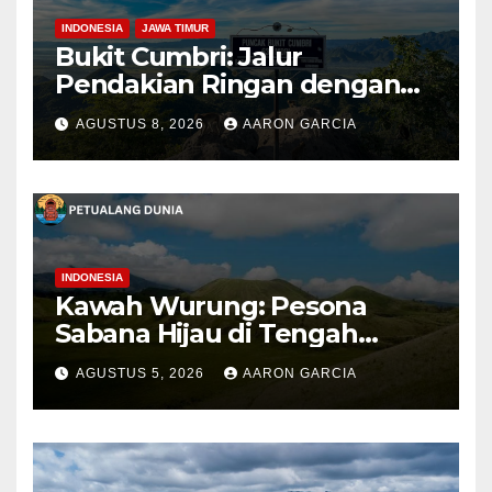
INDONESIA
JAWA TIMUR
Bukit Cumbri: Jalur
Pendakian Ringan dengan
Panorama Perbukitan
AGUSTUS 8, 2026
AARON GARCIA
INDONESIA
Kawah Wurung: Pesona
Sabana Hijau di Tengah
Pegunungan Bondowoso
AGUSTUS 5, 2026
AARON GARCIA