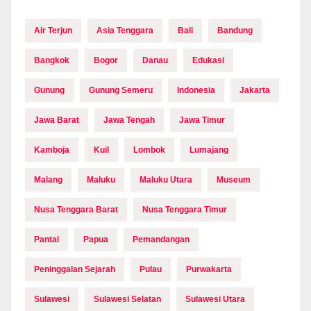
Air Terjun
Asia Tenggara
Bali
Bandung
Bangkok
Bogor
Danau
Edukasi
Gunung
Gunung Semeru
Indonesia
Jakarta
Jawa Barat
Jawa Tengah
Jawa Timur
Kamboja
Kuil
Lombok
Lumajang
Malang
Maluku
Maluku Utara
Museum
Nusa Tenggara Barat
Nusa Tenggara Timur
Pantai
Papua
Pemandangan
Peninggalan Sejarah
Pulau
Purwakarta
Sulawesi
Sulawesi Selatan
Sulawesi Utara