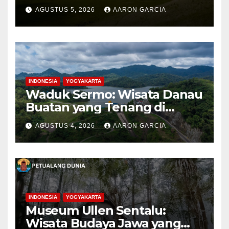
Pegunungan Bondowoso
AGUSTUS 5, 2026
AARON GARCIA
INDONESIA
YOGYAKARTA
Waduk Sermo: Wisata Danau
Buatan yang Tenang di
Perbukitan Menoreh Kulon
AGUSTUS 4, 2026
AARON GARCIA
Progo
INDONESIA
YOGYAKARTA
Museum Ullen Sentalu:
Wisata Budaya Jawa yang