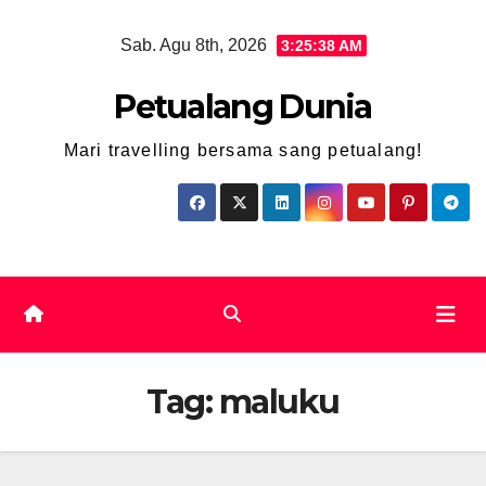
Skip
Sab. Agu 8th, 2026
3:25:40 AM
to
content
Petualang Dunia
Mari travelling bersama sang petualang!
Tag:
maluku