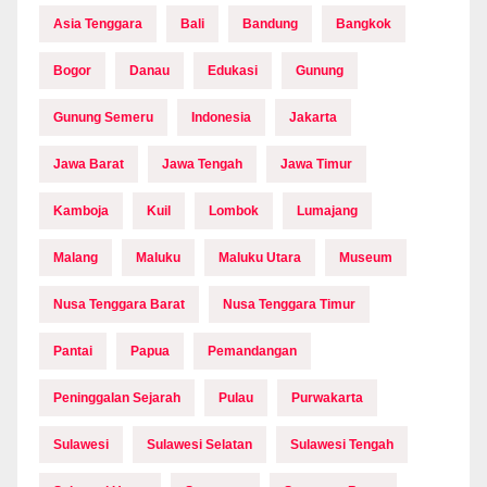
Asia Tenggara
Bali
Bandung
Bangkok
Bogor
Danau
Edukasi
Gunung
Gunung Semeru
Indonesia
Jakarta
Jawa Barat
Jawa Tengah
Jawa Timur
Kamboja
Kuil
Lombok
Lumajang
Malang
Maluku
Maluku Utara
Museum
Nusa Tenggara Barat
Nusa Tenggara Timur
Pantai
Papua
Pemandangan
Peninggalan Sejarah
Pulau
Purwakarta
Sulawesi
Sulawesi Selatan
Sulawesi Tengah