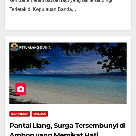
keindahan alam bawah laut yang tak tertandingi.
Terletak di Kepulauan Banda,…
INDONESIA
MALUKU
Pantai Liang, Surga Tersembunyi di
Ambon yang Memikat Hati