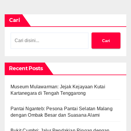
Cari
Cari
Recent Posts
Museum Mulawarman: Jejak Kejayaan Kutai
Kartanegara di Tengah Tenggarong
Pantai Nganteb: Pesona Pantai Selatan Malang
dengan Ombak Besar dan Suasana Alami
Bukit Cumbri: Jalur Pendakian Ringan dengan