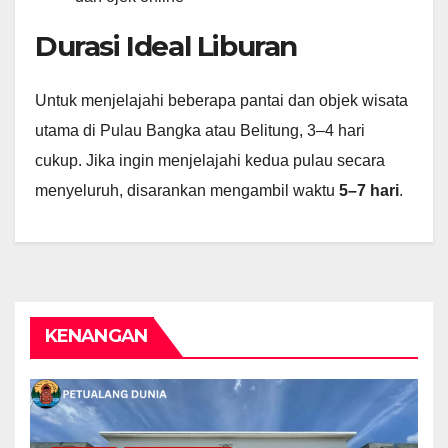
Durasi Ideal Liburan
Untuk menjelajahi beberapa pantai dan objek wisata
utama di Pulau Bangka atau Belitung, 3–4 hari
cukup. Jika ingin menjelajahi kedua pulau secara
menyeluruh, disarankan mengambil waktu
5–7 hari
.
KENANGAN