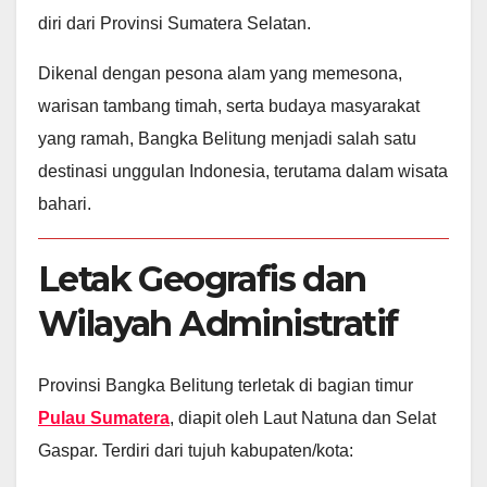
diri dari Provinsi Sumatera Selatan.
Dikenal dengan pesona alam yang memesona,
warisan tambang timah, serta budaya masyarakat
yang ramah, Bangka Belitung menjadi salah satu
destinasi unggulan Indonesia, terutama dalam wisata
bahari.
Letak Geografis dan
Wilayah Administratif
Provinsi Bangka Belitung terletak di bagian timur
Pulau Sumatera
, diapit oleh Laut Natuna dan Selat
Gaspar. Terdiri dari tujuh kabupaten/kota: