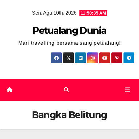
Skip
Sen. Agu 10th, 2026
11:50:36 AM
to
content
Petualang Dunia
Mari travelling bersama sang petualang!
Bangka Belitung