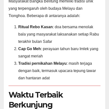
Masyarakat Bangka Belitung memiliki tradisi unik
yang terpengaruh oleh budaya Melayu dan
Tionghoa. Beberapa di antaranya adalah:
Ritual Rebo Kasan
: doa bersama menolak
bala yang masyarakat laksanakan setiap Rabu
terakhir bulan Safar
Cap Go Meh
: perayaan tahun baru Imlek yang
sangat meriah
Tradisi pernikahan Melayu
: masih terjaga
dengan baik, termasuk upacara tepung tawar
dan hantaran adat
Waktu Terbaik
Berkunjung