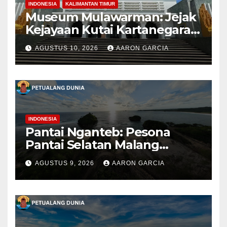
INDONESIA
KALIMANTAN TIMUR
Museum Mulawarman: Jejak
Kejayaan Kutai Kartanegara
di Tengah Tenggarong
AGUSTUS 10, 2026
AARON GARCIA
INDONESIA
Pantai Nganteb: Pesona
Pantai Selatan Malang
dengan Ombak Besar dan
AGUSTUS 9, 2026
AARON GARCIA
Suasana Alami