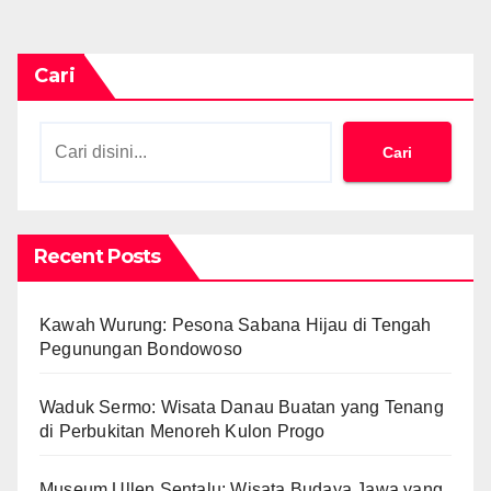
Cari
Cari
Recent Posts
Kawah Wurung: Pesona Sabana Hijau di Tengah
Pegunungan Bondowoso
Waduk Sermo: Wisata Danau Buatan yang Tenang
di Perbukitan Menoreh Kulon Progo
Museum Ullen Sentalu: Wisata Budaya Jawa yang