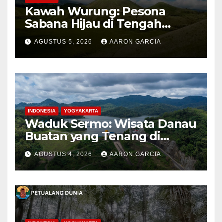
Kawah Wurung: Pesona
Sabana Hijau di Tengah
Pegunungan Bondowoso
AGUSTUS 5, 2026
AARON GARCIA
INDONESIA
YOGYAKARTA
Waduk Sermo: Wisata Danau
Buatan yang Tenang di
Perbukitan Menoreh Kulon
AGUSTUS 4, 2026
AARON GARCIA
Progo