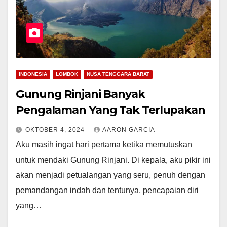
INDONESIA
LOMBOK
NUSA TENGGARA BARAT
Gunung Rinjani Banyak
Pengalaman Yang Tak Terlupakan
OKTOBER 4, 2024
AARON GARCIA
Aku masih ingat hari pertama ketika memutuskan
untuk mendaki Gunung Rinjani. Di kepala, aku pikir ini
akan menjadi petualangan yang seru, penuh dengan
pemandangan indah dan tentunya, pencapaian diri
yang…