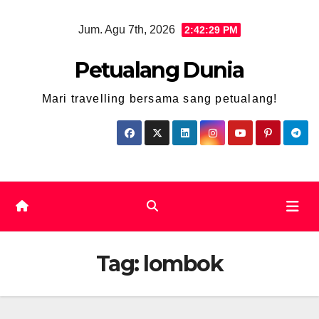
Skip
Jum. Agu 7th, 2026
2:42:30 PM
to
content
Petualang Dunia
Mari travelling bersama sang petualang!
Tag:
lombok