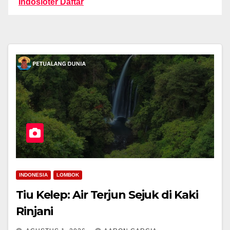
Indosloter Daftar
INDONESIA
LOMBOK
Tiu Kelep: Air Terjun Sejuk di Kaki
Rinjani