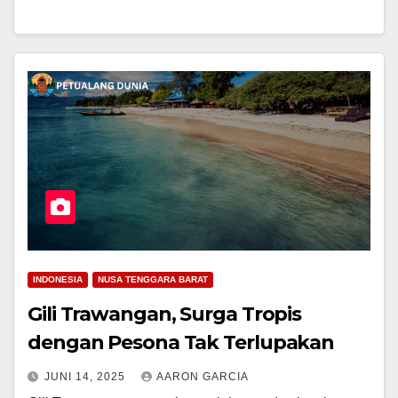
INDONESIA
NUSA TENGGARA BARAT
Gili Trawangan, Surga Tropis
dengan Pesona Tak Terlupakan
JUNI 14, 2025
AARON GARCIA