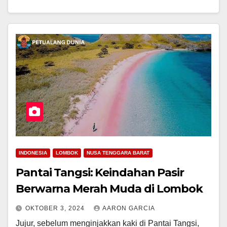
INDONESIA
LOMBOK
NUSA TENGGARA BARAT
Pantai Tangsi: Keindahan Pasir
Berwarna Merah Muda di Lombok
OKTOBER 3, 2024
AARON GARCIA
Jujur, sebelum menginjakkan kaki di Pantai Tangsi,