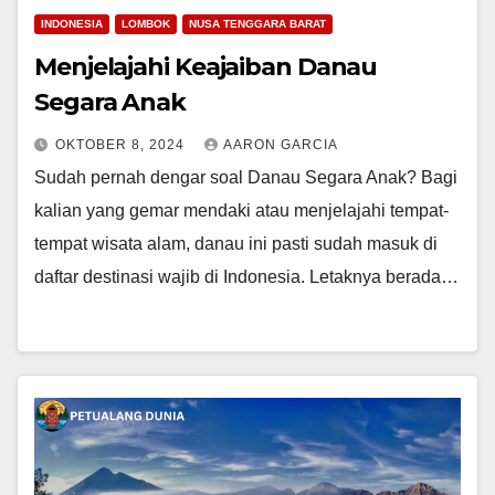
INDONESIA
LOMBOK
NUSA TENGGARA BARAT
Menjelajahi Keajaiban Danau
Segara Anak
OKTOBER 8, 2024
AARON GARCIA
Sudah pernah dengar soal Danau Segara Anak? Bagi
kalian yang gemar mendaki atau menjelajahi tempat-
tempat wisata alam, danau ini pasti sudah masuk di
daftar destinasi wajib di Indonesia. Letaknya berada…