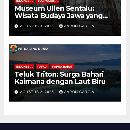
INDONESIA
YOGYAKARTA
Museum Ullen Sentalu:
Wisata Budaya Jawa yang
Elegan di Lereng Kaliurang
AGUSTUS 3, 2026
AARON GARCIA
INDONESIA
PAPUA
PAPUA BARAT
Teluk Triton: Surga Bahari
Kaimana dengan Laut Biru
AGUSTUS 2, 2026
AARON GARCIA