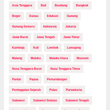
Asia Tenggara
Bali
Bandung
Bangkok
Bogor
Danau
Edukasi
Gunung
Gunung Semeru
Indonesia
Jakarta
Jawa Barat
Jawa Tengah
Jawa Timur
Kamboja
Kuil
Lombok
Lumajang
Malang
Maluku
Maluku Utara
Museum
Nusa Tenggara Barat
Nusa Tenggara Timur
Pantai
Papua
Pemandangan
Peninggalan Sejarah
Pulau
Purwakarta
Sulawesi
Sulawesi Selatan
Sulawesi Tengah