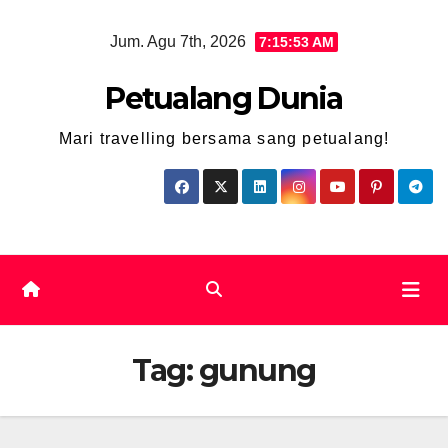
Skip
Jum. Agu 7th, 2026
7:15:55 AM
to
content
Petualang Dunia
Mari travelling bersama sang petualang!
Tag:
gunung