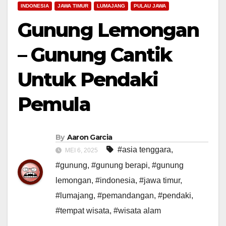
INDONESIA
JAWA TIMUR
LUMAJANG
PULAU JAWA
Gunung Lemongan
– Gunung Cantik
Untuk Pendaki
Pemula
By
Aaron Garcia
#asia tenggara
,
MEI 6, 2025
#gunung
,
#gunung berapi
,
#gunung
lemongan
,
#indonesia
,
#jawa timur
,
#lumajang
,
#pemandangan
,
#pendaki
,
#tempat wisata
,
#wisata alam