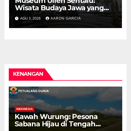
Museum Ullen Sentalu:
Wisata Budaya Jawa yang
Elegan di Lereng Kaliurang
AGU 3, 2026
AARON GARCIA
KENANGAN
INDONESIA
Kawah Wurung: Pesona
Sabana Hijau di Tengah