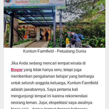
Kuntum Farmfield - Petualang Dunia
Jika Anda sedang mencari tempat wisata di
Bogor
yang tidak hanya seru, tetapi juga
memberikan pengalaman belajar yang berharga
untuk seluruh anggota keluarga, Kuntum Farmfield
adalah jawabannya. Saya pertama kali
mengunjungi tempat ini karena rekomendasi
seorang teman. Jujur, ekspektasi saya awalnya