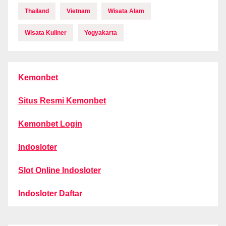
Thailand
Vietnam
Wisata Alam
Wisata Kuliner
Yogyakarta
Kemonbet
Situs Resmi Kemonbet
Kemonbet Login
Indosloter
Slot Online Indosloter
Indosloter Daftar