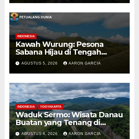
INDONESIA
Kawah Wurung: Pesona
Sabana Hijau di Tengah
Pegunungan Bondowoso
AGUSTUS 5, 2026
AARON GARCIA
INDONESIA
YOGYAKARTA
Waduk Sermo: Wisata Danau
Buatan yang Tenang di
Perbukitan Menoreh Kulon
AGUSTUS 4, 2026
AARON GARCIA
Progo