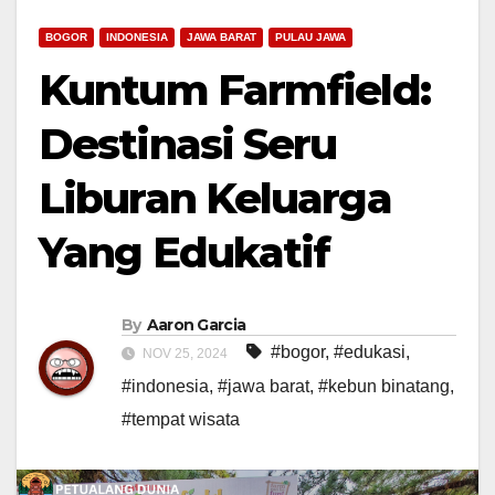
BOGOR
INDONESIA
JAWA BARAT
PULAU JAWA
Kuntum Farmfield:
Destinasi Seru
Liburan Keluarga
Yang Edukatif
By
Aaron Garcia
#bogor
,
#edukasi
,
NOV 25, 2024
#indonesia
,
#jawa barat
,
#kebun binatang
,
#tempat wisata