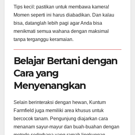
Tips kecil: pastikan untuk membawa kamera!
Momen seperti ini harus diabadikan. Dan kalau
bisa, datanglah lebih pagi agar Anda bisa
menikmati semua wahana dengan maksimal
tanpa terganggu keramaian.
Belajar Bertani dengan
Cara yang
Menyenangkan
Selain berinteraksi dengan hewan, Kuntum
Farmfield juga memiliki area khusus untuk
bercocok tanam. Pengunjung diajarkan cara
menanam sayur-mayur dan buah-buahan dengan
metode sederhana yang ramah lingkungan.