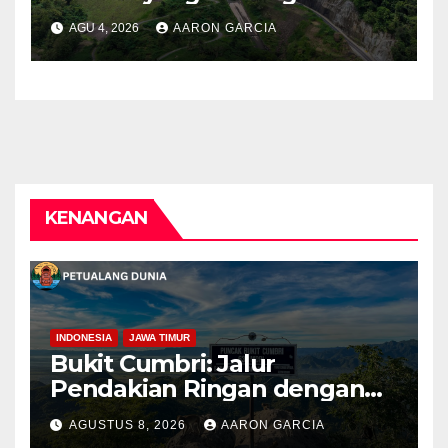
Perbukitan Menoreh Kulon
AGU 4, 2026
AARON GARCIA
Progo
KENANGAN
INDONESIA
JAWA TIMUR
Bukit Cumbri: Jalur
Pendakian Ringan dengan
Panorama Perbukitan
AGUSTUS 8, 2026
AARON GARCIA