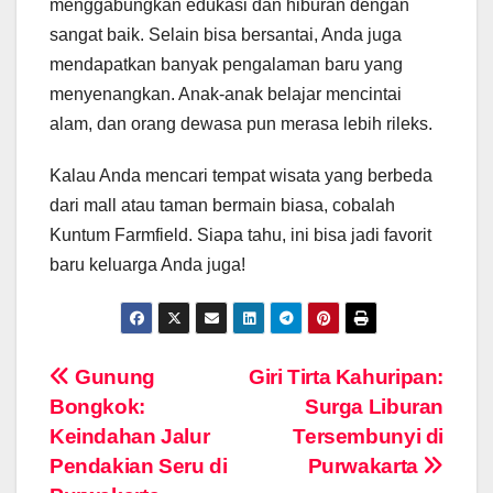
menggabungkan edukasi dan hiburan dengan
sangat baik. Selain bisa bersantai, Anda juga
mendapatkan banyak pengalaman baru yang
menyenangkan. Anak-anak belajar mencintai
alam, dan orang dewasa pun merasa lebih rileks.
Kalau Anda mencari tempat wisata yang berbeda
dari mall atau taman bermain biasa, cobalah
Kuntum Farmfield. Siapa tahu, ini bisa jadi favorit
baru keluarga Anda juga!
Navigasi
Gunung
Giri Tirta Kahuripan:
Bongkok:
Surga Liburan
pos
Keindahan Jalur
Tersembunyi di
Pendakian Seru di
Purwakarta