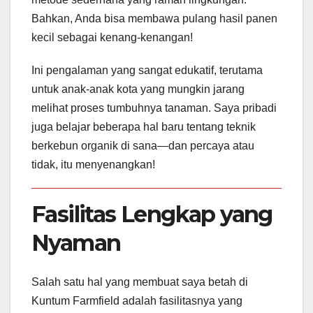
Bahkan, Anda bisa membawa pulang hasil panen
kecil sebagai kenang-kenangan!
Ini pengalaman yang sangat edukatif, terutama
untuk anak-anak kota yang mungkin jarang
melihat proses tumbuhnya tanaman. Saya pribadi
juga belajar beberapa hal baru tentang teknik
berkebun organik di sana—dan percaya atau
tidak, itu menyenangkan!
Fasilitas Lengkap yang
Nyaman
Salah satu hal yang membuat saya betah di
Kuntum Farmfield adalah fasilitasnya yang