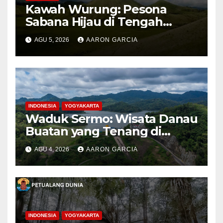
Kawah Wurung: Pesona
Sabana Hijau di Tengah
Pegunungan Bondowoso
AGU 5, 2026
AARON GARCIA
INDONESIA
YOGYAKARTA
Waduk Sermo: Wisata Danau
Buatan yang Tenang di
Perbukitan Menoreh Kulon
AGU 4, 2026
AARON GARCIA
Progo
INDONESIA
YOGYAKARTA