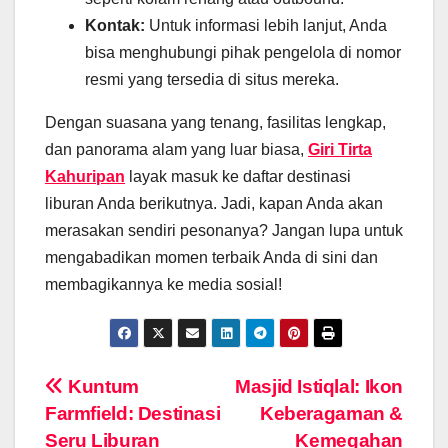
Kontak:
Untuk informasi lebih lanjut, Anda
bisa menghubungi pihak pengelola di nomor
resmi yang tersedia di situs mereka.
Dengan suasana yang tenang, fasilitas lengkap,
dan panorama alam yang luar biasa,
Giri Tirta
Kahuripan
layak masuk ke daftar destinasi
liburan Anda berikutnya. Jadi, kapan Anda akan
merasakan sendiri pesonanya? Jangan lupa untuk
mengabadikan momen terbaik Anda di sini dan
membagikannya ke media sosial!
Navigasi
Kuntum
Masjid Istiqlal: Ikon
Farmfield: Destinasi
Keberagaman &
pos
Seru Liburan
Kemegahan