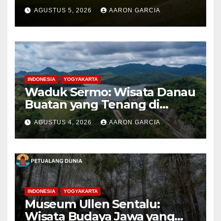
Pegunungan Bondowoso
AGUSTUS 5, 2026
AARON GARCIA
INDONESIA
YOGYAKARTA
Waduk Sermo: Wisata Danau
Buatan yang Tenang di
Perbukitan Menoreh Kulon
AGUSTUS 4, 2026
AARON GARCIA
Progo
INDONESIA
YOGYAKARTA
Museum Ullen Sentalu:
Wisata Budaya Jawa yang