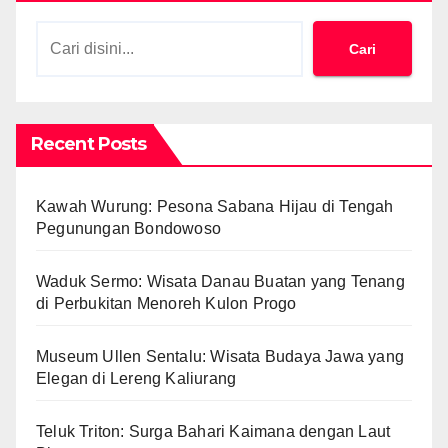
Cari
Recent Posts
Kawah Wurung: Pesona Sabana Hijau di Tengah
Pegunungan Bondowoso
Waduk Sermo: Wisata Danau Buatan yang Tenang
di Perbukitan Menoreh Kulon Progo
Museum Ullen Sentalu: Wisata Budaya Jawa yang
Elegan di Lereng Kaliurang
Teluk Triton: Surga Bahari Kaimana dengan Laut