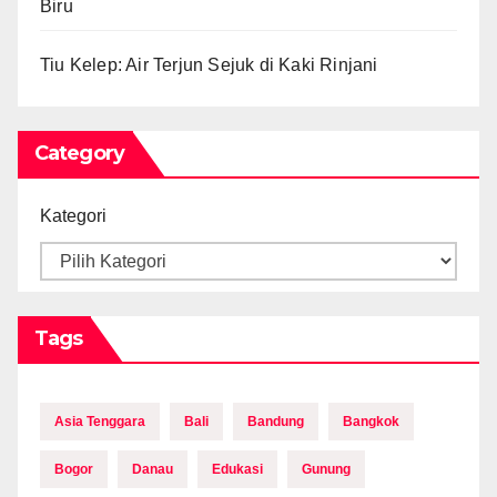
Biru
Tiu Kelep: Air Terjun Sejuk di Kaki Rinjani
Category
Kategori
Tags
Asia Tenggara
Bali
Bandung
Bangkok
Bogor
Danau
Edukasi
Gunung