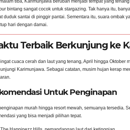
malam tiba, Karimunjawa berubah menjadi tempat yang tenang d
bur bintang sangat cocok untuk stargazing. Tak hanya itu, ba
t duduk santai di pinggir pantai. Sementara itu, suara ombak 
up hari dengan damai.
ktu Terbaik Berkunjung ke 
ngat cuaca cerah dan laut yang tenang, April hingga Oktober
unjungi Karimunjawa. Sebagai catatan, musim hujan kerap m
aran.
komendasi Untuk Penginapan
penginapan murah hingga resort mewah, semuanya tersedia. Se
endasi yang bisa menjadi pilihan tepat.
The Happinezz Hills, pemandangan laut dari ketinggian.