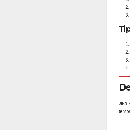
Ti
De
Jika 
tempa