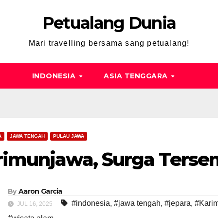
Petualang Dunia
Mari travelling bersama sang petualang!
INDONESIA
ASIA TENGGARA
A
JAWA TENGAH
PULAU JAWA
rimunjawa, Surga Terse
By
Aaron Garcia
#indonesia
,
#jawa tengah
,
#jepara
,
#Kari
JUL 16, 2025