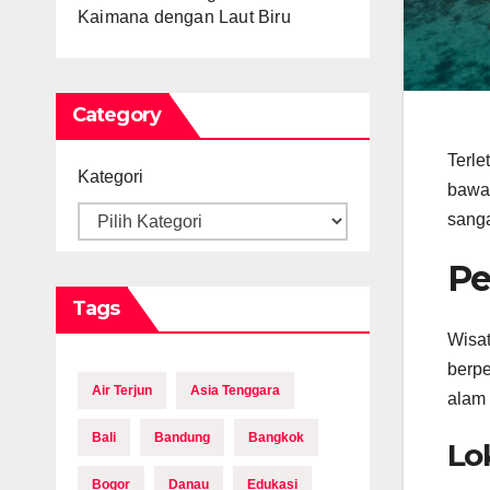
Kaimana dengan Laut Biru
Category
Terle
Kategori
bawah
sanga
Pe
Tags
Wisat
berpe
Air Terjun
Asia Tenggara
alam 
Bali
Bandung
Bangkok
Lo
Bogor
Danau
Edukasi