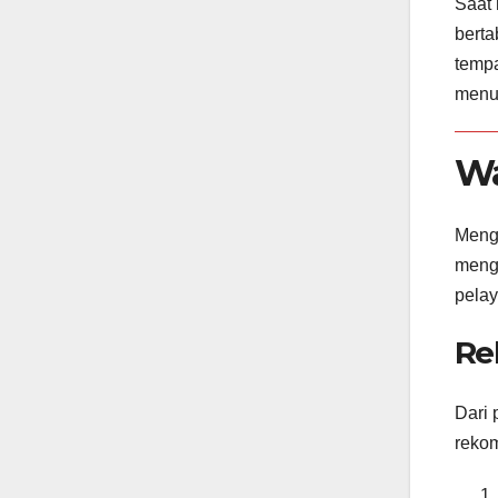
Saat 
berta
tempa
menut
Wa
Mengi
meng
pelay
Re
Dari 
rekom