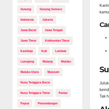
Karim
Gunung
Gunung Semeru
kamu 
Indonesia
Jakarta
Ca
Jawa Barat
Jawa Tengah
Jawa Timur
Kalimantan Timur
Kamboja
Kuil
Lombok
Lumajang
Malang
Maluku
Su
Maluku Utara
Museum
Nusa Tenggara Barat
Juluk
keind
Nusa Tenggara Timur
Pantai
Tak h
Papua
Pemandangan