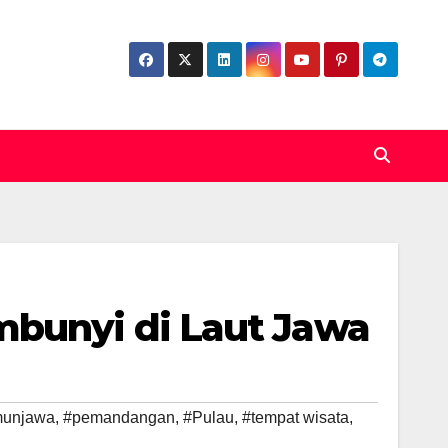
mbunyi di Laut Jawa
munjawa
,
#pemandangan
,
#Pulau
,
#tempat wisata
,