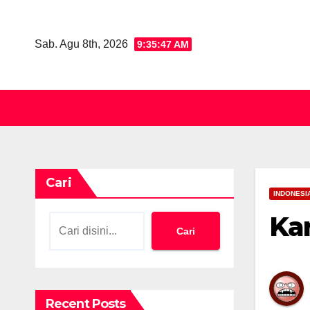
Skip
to
Sab. Agu 8th, 2026
9:35:48 AM
content
Cari
INDONESI
Ka
Cari
Recent Posts