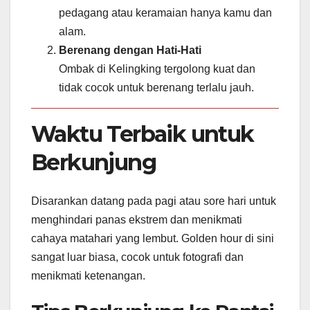
pedagang atau keramaian hanya kamu dan
alam.
Berenang dengan Hati-Hati
Ombak di Kelingking tergolong kuat dan
tidak cocok untuk berenang terlalu jauh.
Waktu Terbaik untuk
Berkunjung
Disarankan datang pada pagi atau sore hari untuk
menghindari panas ekstrem dan menikmati
cahaya matahari yang lembut. Golden hour di sini
sangat luar biasa, cocok untuk fotografi dan
menikmati ketenangan.