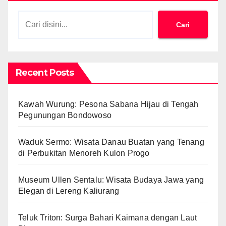
Cari
Recent Posts
Kawah Wurung: Pesona Sabana Hijau di Tengah
Pegunungan Bondowoso
Waduk Sermo: Wisata Danau Buatan yang Tenang
di Perbukitan Menoreh Kulon Progo
Museum Ullen Sentalu: Wisata Budaya Jawa yang
Elegan di Lereng Kaliurang
Teluk Triton: Surga Bahari Kaimana dengan Laut