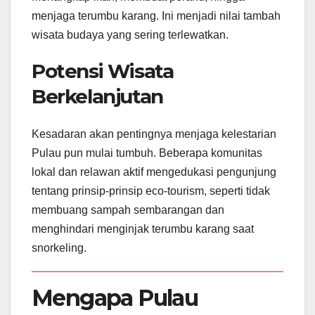
menjaga terumbu karang. Ini menjadi nilai tambah
wisata budaya yang sering terlewatkan.
Potensi Wisata
Berkelanjutan
Kesadaran akan pentingnya menjaga kelestarian
Pulau pun mulai tumbuh. Beberapa komunitas
lokal dan relawan aktif mengedukasi pengunjung
tentang prinsip-prinsip eco-tourism, seperti tidak
membuang sampah sembarangan dan
menghindari menginjak terumbu karang saat
snorkeling.
Mengapa Pulau