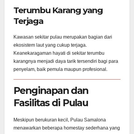
Terumbu Karang yang
Terjaga
Kawasan sekitar pulau merupakan bagian dari
ekosistem laut yang cukup terjaga.
Keanekaragaman hayati di sekitar terumbu
karangnya menjadi daya tarik tersendiri bagi para
penyelam, baik pemula maupun profesional.
Penginapan dan
Fasilitas di Pulau
Meskipun berukuran kecil, Pulau Samalona
menawarkan beberapa homestay sederhana yang