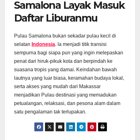
Samalona Layak Masuk
Daftar Liburanmu
Pulau Samalona bukan sekadar pulau kecil di
selatan
Indonesia
. Ia menjadi titik transisi
sempurna bagi siapa pun yang ingin melepaskan
penat dari hiruk-pikuk kota dan berpindah ke
suasana tropis yang damai. Keindahan bawah
lautnya yang luar biasa, keramahan budaya lokal,
serta akses yang mudah dari Makassar
menjadikan Pulau destinasi yang memadukan
petualangan, relaksasi, dan pesona alam dalam
satu pengalaman tak terlupakan.