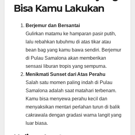
Bisa Kamu Lakukan
Berjemur dan Bersantai
Gulirkan matamu ke hamparan pasir putih,
lalu rebahkan tubuhmu di atas tikar atau
bean bag yang kamu bawa sendiri. Berjemur
di Pulau Samalona akan memberikan
sensasi liburan tropis yang sempurna.
Menikmati Sunset dari Atas Perahu
Salah satu momen paling indah di Pulau
Samalona adalah saat matahari terbenam.
Kamu bisa menyewa perahu kecil dan
menyaksikan mentari perlahan turun di balik
cakrawala dengan gradasi warna langit yang
luar biasa.