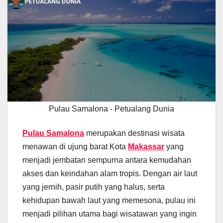
Pulau Samalona - Petualang Dunia
Pulau Samalona
merupakan destinasi wisata
menawan di ujung barat Kota
Makassar
yang
menjadi jembatan sempurna antara kemudahan
akses dan keindahan alam tropis. Dengan air laut
yang jernih, pasir putih yang halus, serta
kehidupan bawah laut yang memesona, pulau ini
menjadi pilihan utama bagi wisatawan yang ingin