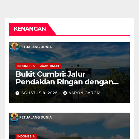
KENANGAN
INDONESIA
JAWA TIMUR
Bukit Cumbri: Jalur
Pendakian Ringan dengan
Panorama Perbukitan
AGUSTUS 8, 2026
AARON GARCIA
INDONESIA