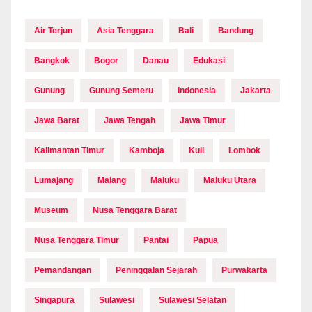
Air Terjun
Asia Tenggara
Bali
Bandung
Bangkok
Bogor
Danau
Edukasi
Gunung
Gunung Semeru
Indonesia
Jakarta
Jawa Barat
Jawa Tengah
Jawa Timur
Kalimantan Timur
Kamboja
Kuil
Lombok
Lumajang
Malang
Maluku
Maluku Utara
Museum
Nusa Tenggara Barat
Nusa Tenggara Timur
Pantai
Papua
Pemandangan
Peninggalan Sejarah
Purwakarta
Singapura
Sulawesi
Sulawesi Selatan