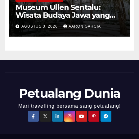
Museum Ullen Sentalu:
Wisata Budaya Jawa yang
Elegan di Lereng Kaliurang
AGUSTUS 3, 2026
AARON GARCIA
Petualang Dunia
Mari travelling bersama sang petualang!