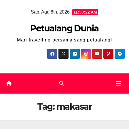
Skip
Sab. Agu 8th, 2026
11:30:22 AM
to
content
Petualang Dunia
Mari travelling bersama sang petualang!
Tag:
makasar