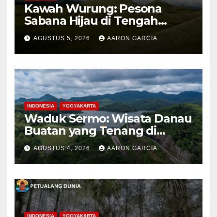
Kawah Wurung: Pesona
Sabana Hijau di Tengah
Pegunungan Bondowoso
AGUSTUS 5, 2026
AARON GARCIA
INDONESIA
YOGYAKARTA
Waduk Sermo: Wisata Danau
Buatan yang Tenang di
Perbukitan Menoreh Kulon
AGUSTUS 4, 2026
AARON GARCIA
Progo
INDONESIA
YOGYAKARTA