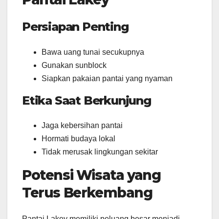
Persiapan Penting
Bawa uang tunai secukupnya
Gunakan sunblock
Siapkan pakaian pantai yang nyaman
Etika Saat Berkunjung
Jaga kebersihan pantai
Hormati budaya lokal
Tidak merusak lingkungan sekitar
Potensi Wisata yang
Terus Berkembang
Pantai Lakey memiliki peluang besar menjadi