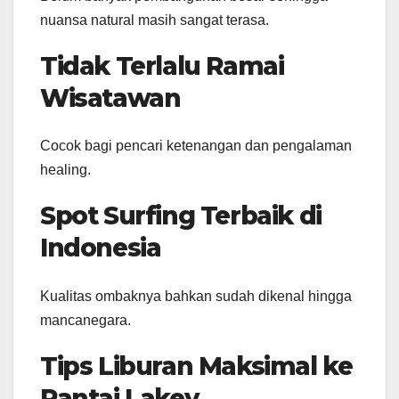
nuansa natural masih sangat terasa.
Tidak Terlalu Ramai
Wisatawan
Cocok bagi pencari ketenangan dan pengalaman
healing.
Spot Surfing Terbaik di
Indonesia
Kualitas ombaknya bahkan sudah dikenal hingga
mancanegara.
Tips Liburan Maksimal ke
Pantai Lakey