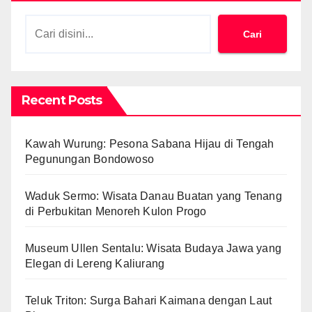
Cari
Recent Posts
Kawah Wurung: Pesona Sabana Hijau di Tengah
Pegunungan Bondowoso
Waduk Sermo: Wisata Danau Buatan yang Tenang
di Perbukitan Menoreh Kulon Progo
Museum Ullen Sentalu: Wisata Budaya Jawa yang
Elegan di Lereng Kaliurang
Teluk Triton: Surga Bahari Kaimana dengan Laut