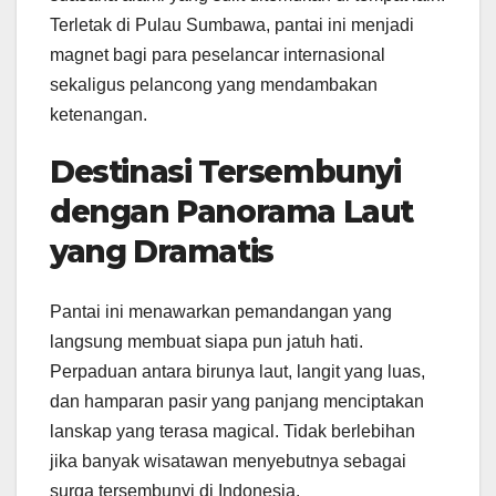
Terletak di Pulau Sumbawa, pantai ini menjadi
magnet bagi para peselancar internasional
sekaligus pelancong yang mendambakan
ketenangan.
Destinasi Tersembunyi
dengan Panorama Laut
yang Dramatis
Pantai ini menawarkan pemandangan yang
langsung membuat siapa pun jatuh hati.
Perpaduan antara birunya laut, langit yang luas,
dan hamparan pasir yang panjang menciptakan
lanskap yang terasa magical. Tidak berlebihan
jika banyak wisatawan menyebutnya sebagai
surga tersembunyi di Indonesia.