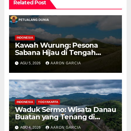
Related Post
INDONESIA
Kawah Wurung: Pesona
Sabana Hijau di Tengah
Pegunungan Bondowoso
AGU 5, 2026
AARON GARCIA
INDONESIA
YOGYAKARTA
Waduk Sermo: Wisata Danau
Buatan yang Tenang di
Perbukitan Menoreh Kulon
AGU 4, 2026
AARON GARCIA