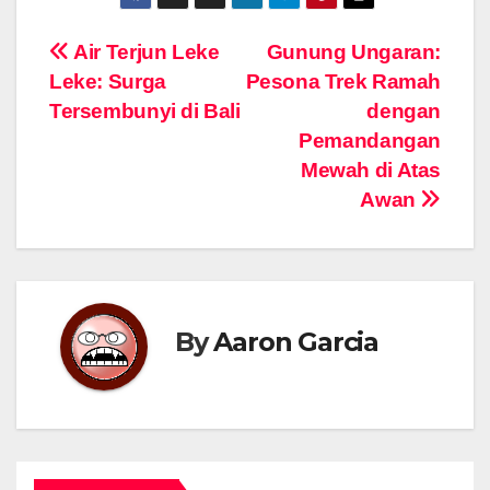
Navigasi
Air Terjun Leke
Gunung Ungaran:
Leke: Surga
Pesona Trek Ramah
pos
Tersembunyi di Bali
dengan
Pemandangan
Mewah di Atas
Awan
By
Aaron Garcia