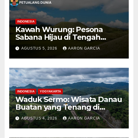
INDONESIA
Kawah Wurung: Pesona
Sabana Hijau di Tengah
Pegunungan Bondowoso
AGUSTUS 5, 2026
AARON GARCIA
INDONESIA
YOGYAKARTA
Waduk Sermo: Wisata Danau
Buatan yang Tenang di
Perbukitan Menoreh Kulon
AGUSTUS 4, 2026
AARON GARCIA
Progo