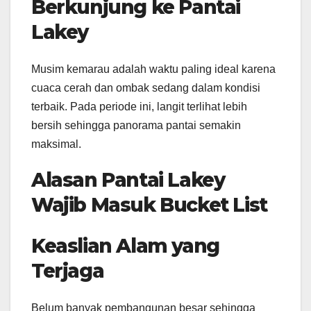
Berkunjung ke Pantai
Lakey
Musim kemarau adalah waktu paling ideal karena
cuaca cerah dan ombak sedang dalam kondisi
terbaik. Pada periode ini, langit terlihat lebih
bersih sehingga panorama pantai semakin
maksimal.
Alasan Pantai Lakey
Wajib Masuk Bucket List
Keaslian Alam yang
Terjaga
Belum banyak pembangunan besar sehingga