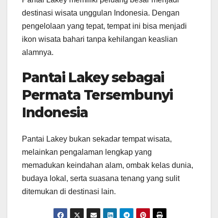
destinasi wisata unggulan Indonesia. Dengan
pengelolaan yang tepat, tempat ini bisa menjadi
ikon wisata bahari tanpa kehilangan keaslian
alamnya.
Pantai Lakey sebagai
Permata Tersembunyi
Indonesia
Pantai Lakey bukan sekadar tempat wisata,
melainkan pengalaman lengkap yang
memadukan keindahan alam, ombak kelas dunia,
budaya lokal, serta suasana tenang yang sulit
ditemukan di destinasi lain.