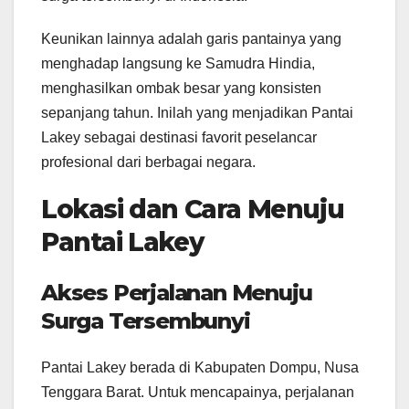
Keunikan lainnya adalah garis pantainya yang
menghadap langsung ke Samudra Hindia,
menghasilkan ombak besar yang konsisten
sepanjang tahun. Inilah yang menjadikan Pantai
Lakey sebagai destinasi favorit peselancar
profesional dari berbagai negara.
Lokasi dan Cara Menuju
Pantai Lakey
Akses Perjalanan Menuju
Surga Tersembunyi
Pantai Lakey berada di Kabupaten Dompu, Nusa
Tenggara Barat. Untuk mencapainya, perjalanan