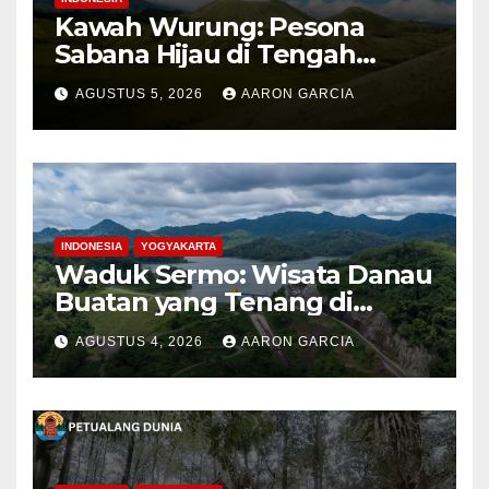
Kawah Wurung: Pesona
Sabana Hijau di Tengah
Pegunungan Bondowoso
AGUSTUS 5, 2026
AARON GARCIA
INDONESIA
YOGYAKARTA
Waduk Sermo: Wisata Danau
Buatan yang Tenang di
Perbukitan Menoreh Kulon
AGUSTUS 4, 2026
AARON GARCIA
Progo