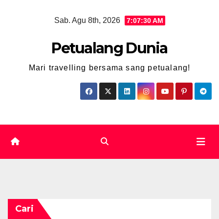
Skip
Sab. Agu 8th, 2026
7:07:31 AM
to
content
Petualang Dunia
Mari travelling bersama sang petualang!
Cari