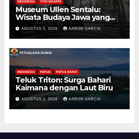
INDONESIA
YOGYAKARTA
Museum Ullen Sentalu:
Wisata Budaya Jawa yang
Elegan di Lereng Kaliurang
AGUSTUS 3, 2026
AARON GARCIA
INDONESIA
PAPUA
PAPUA BARAT
Teluk Triton: Surga Bahari
Kaimana dengan Laut Biru
AGUSTUS 2, 2026
AARON GARCIA