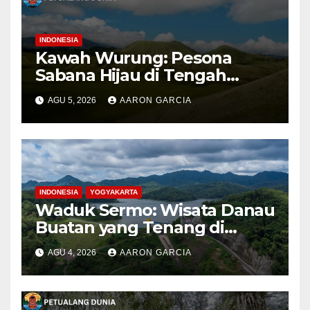
INDONESIA
Kawah Wurung: Pesona
Sabana Hijau di Tengah
Pegunungan Bondowoso
AGU 5, 2026
AARON GARCIA
INDONESIA
YOGYAKARTA
Waduk Sermo: Wisata Danau
Buatan yang Tenang di
Perbukitan Menoreh Kulon
AGU 4, 2026
AARON GARCIA
Progo