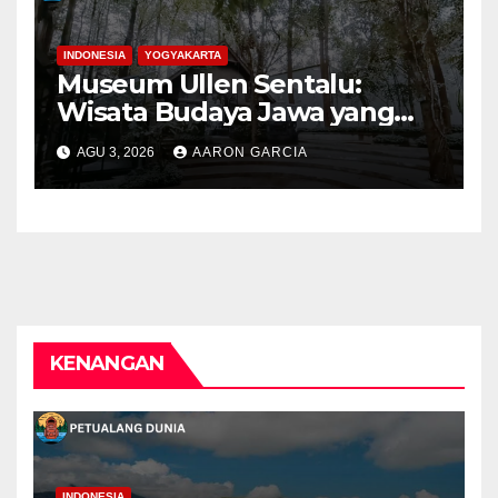
INDONESIA
YOGYAKARTA
Museum Ullen Sentalu:
Wisata Budaya Jawa yang
Elegan di Lereng Kaliurang
AGU 3, 2026
AARON GARCIA
KENANGAN
INDONESIA