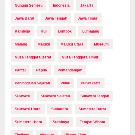
Gunung Semeru
Indonesia
Jakarta
Jawa Barat
Jawa Tengah
Jawa Timur
Kamboja
Kuil
Lombok
Lumajang
Malang
Maluku
Maluku Utara
Museum
Nusa Tenggara Barat
Nusa Tenggara Timur
Pantai
Papua
Pemandangan
Peninggalan Sejarah
Pulau
Purwakarta
Sulawesi
Sulawesi Selatan
Sulawesi Tengah
Sulawesi Utara
Sumatera
Sumatera Barat
Sumatera Utara
Surabaya
Tempat Wisata