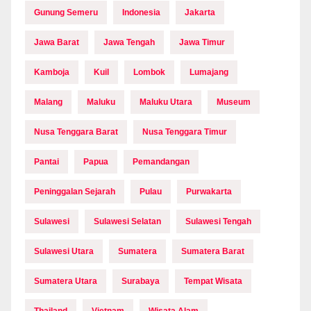
Gunung Semeru
Indonesia
Jakarta
Jawa Barat
Jawa Tengah
Jawa Timur
Kamboja
Kuil
Lombok
Lumajang
Malang
Maluku
Maluku Utara
Museum
Nusa Tenggara Barat
Nusa Tenggara Timur
Pantai
Papua
Pemandangan
Peninggalan Sejarah
Pulau
Purwakarta
Sulawesi
Sulawesi Selatan
Sulawesi Tengah
Sulawesi Utara
Sumatera
Sumatera Barat
Sumatera Utara
Surabaya
Tempat Wisata