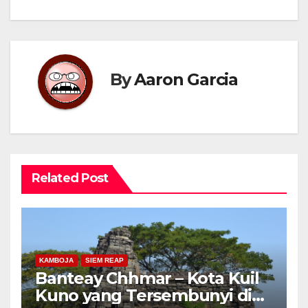
By
Aaron Garcia
Related Post
KAMBOJA
SIEM REAP
Banteay Chhmar – Kota Kuil
Kuno yang Tersembunyi di