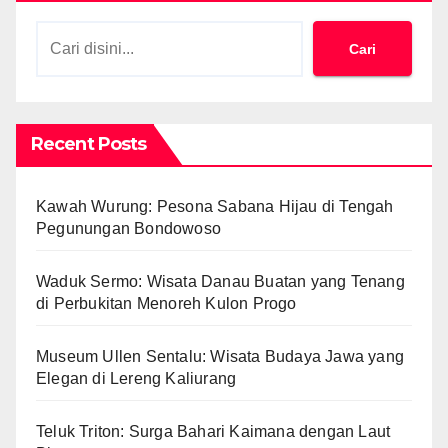
Cari
Recent Posts
Kawah Wurung: Pesona Sabana Hijau di Tengah
Pegunungan Bondowoso
Waduk Sermo: Wisata Danau Buatan yang Tenang
di Perbukitan Menoreh Kulon Progo
Museum Ullen Sentalu: Wisata Budaya Jawa yang
Elegan di Lereng Kaliurang
Teluk Triton: Surga Bahari Kaimana dengan Laut