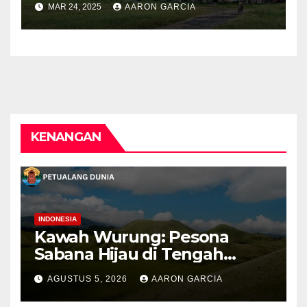
MAR 24, 2025
AARON GARCIA
KENANGAN
INDONESIA
Kawah Wurung: Pesona
Sabana Hijau di Tengah
Pegunungan Bondowoso
AGUSTUS 5, 2026
AARON GARCIA