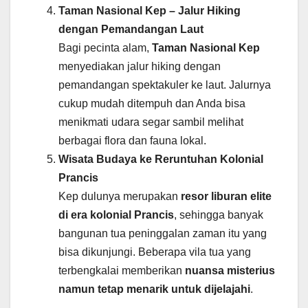
Taman Nasional Kep – Jalur Hiking
dengan Pemandangan Laut
Bagi pecinta alam,
Taman Nasional Kep
menyediakan jalur hiking dengan
pemandangan spektakuler ke laut. Jalurnya
cukup mudah ditempuh dan Anda bisa
menikmati udara segar sambil melihat
berbagai flora dan fauna lokal.
Wisata Budaya ke Reruntuhan Kolonial
Prancis
Kep dulunya merupakan
resor liburan elite
di era kolonial Prancis
, sehingga banyak
bangunan tua peninggalan zaman itu yang
bisa dikunjungi. Beberapa vila tua yang
terbengkalai memberikan
nuansa misterius
namun tetap menarik untuk dijelajahi
.