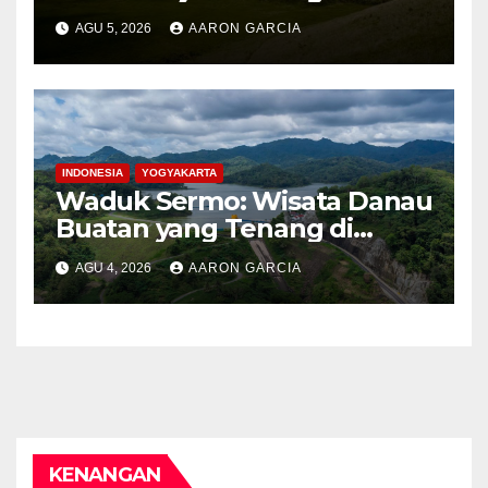
Pegunungan Bondowoso
AGU 5, 2026
AARON GARCIA
INDONESIA
YOGYAKARTA
Waduk Sermo: Wisata Danau
Buatan yang Tenang di
Perbukitan Menoreh Kulon
AGU 4, 2026
AARON GARCIA
Progo
KENANGAN