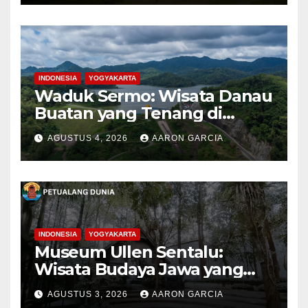
INDONESIA
YOGYAKARTA
Waduk Sermo: Wisata Danau
Buatan yang Tenang di
Perbukitan Menoreh Kulon
AGUSTUS 4, 2026
AARON GARCIA
Progo
INDONESIA
YOGYAKARTA
Museum Ullen Sentalu:
Wisata Budaya Jawa yang
Elegan di Lereng Kaliurang
AGUSTUS 3, 2026
AARON GARCIA