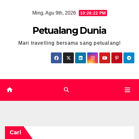
Skip
Ming. Agu 9th, 2026
10:26:23 PM
to
content
Petualang Dunia
Mari travelling bersama sang petualang!
Cari