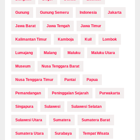
Gunung
Gunung Semeru
Indonesia
Jakarta
Jawa Barat
Jawa Tengah
Jawa Timur
Kalimantan Timur
Kamboja
Kuil
Lombok
Lumajang
Malang
Maluku
Maluku Utara
Museum
Nusa Tenggara Barat
Nusa Tenggara Timur
Pantai
Papua
Pemandangan
Peninggalan Sejarah
Purwakarta
Singapura
Sulawesi
Sulawesi Selatan
Sulawesi Utara
Sumatera
Sumatera Barat
Sumatera Utara
Surabaya
Tempat Wisata