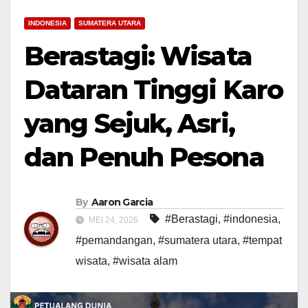
INDONESIA
SUMATERA UTARA
Berastagi: Wisata
Dataran Tinggi Karo
yang Sejuk, Asri,
dan Penuh Pesona
By
Aaron Garcia
#Berastagi
,
#indonesia
,
MEI 24, 2026
#pemandangan
,
#sumatera utara
,
#tempat
wisata
,
#wisata alam