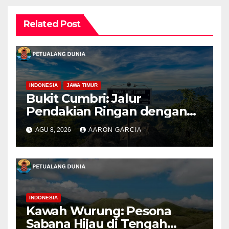
Related Post
INDONESIA
JAWA TIMUR
Bukit Cumbri: Jalur
Pendakian Ringan dengan
Panorama Perbukitan
AGU 8, 2026
AARON GARCIA
INDONESIA
Kawah Wurung: Pesona
Sabana Hijau di Tengah