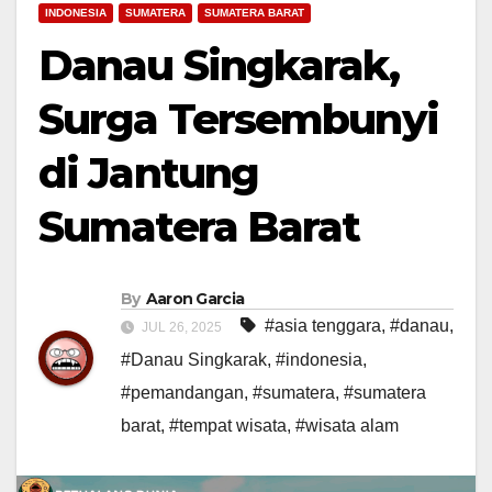
INDONESIA
SUMATERA
SUMATERA BARAT
Danau Singkarak,
Surga Tersembunyi
di Jantung
Sumatera Barat
By
Aaron Garcia
#asia tenggara
,
#danau
,
JUL 26, 2025
#Danau Singkarak
,
#indonesia
,
#pemandangan
,
#sumatera
,
#sumatera
barat
,
#tempat wisata
,
#wisata alam