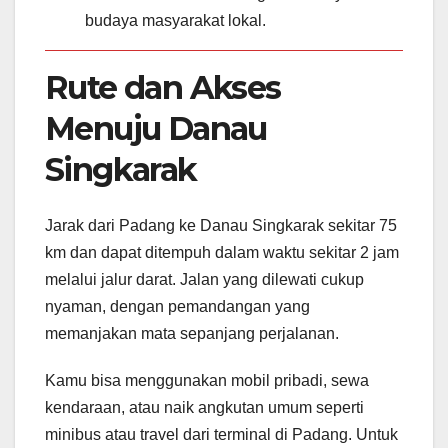
budaya masyarakat lokal.
Rute dan Akses
Menuju Danau
Singkarak
Jarak dari Padang ke Danau Singkarak sekitar 75
km dan dapat ditempuh dalam waktu sekitar 2 jam
melalui jalur darat. Jalan yang dilewati cukup
nyaman, dengan pemandangan yang
memanjakan mata sepanjang perjalanan.
Kamu bisa menggunakan mobil pribadi, sewa
kendaraan, atau naik angkutan umum seperti
minibus atau travel dari terminal di Padang. Untuk