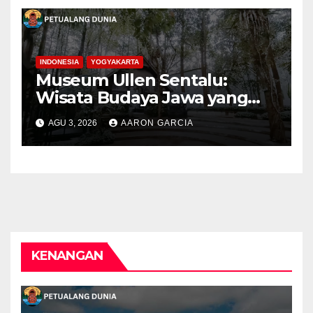
INDONESIA
YOGYAKARTA
Museum Ullen Sentalu:
Wisata Budaya Jawa yang
Elegan di Lereng Kaliurang
AGU 3, 2026
AARON GARCIA
KENANGAN