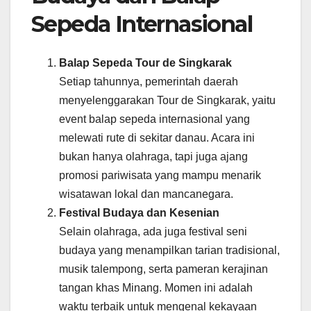
Sepeda Internasional
Balap Sepeda Tour de Singkarak
Setiap tahunnya, pemerintah daerah
menyelenggarakan Tour de Singkarak, yaitu
event balap sepeda internasional yang
melewati rute di sekitar danau. Acara ini
bukan hanya olahraga, tapi juga ajang
promosi pariwisata yang mampu menarik
wisatawan lokal dan mancanegara.
Festival Budaya dan Kesenian
Selain olahraga, ada juga festival seni
budaya yang menampilkan tarian tradisional,
musik talempong, serta pameran kerajinan
tangan khas Minang. Momen ini adalah
waktu terbaik untuk mengenal kekayaan