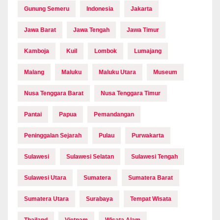
Gunung Semeru
Indonesia
Jakarta
Jawa Barat
Jawa Tengah
Jawa Timur
Kamboja
Kuil
Lombok
Lumajang
Malang
Maluku
Maluku Utara
Museum
Nusa Tenggara Barat
Nusa Tenggara Timur
Pantai
Papua
Pemandangan
Peninggalan Sejarah
Pulau
Purwakarta
Sulawesi
Sulawesi Selatan
Sulawesi Tengah
Sulawesi Utara
Sumatera
Sumatera Barat
Sumatera Utara
Surabaya
Tempat Wisata