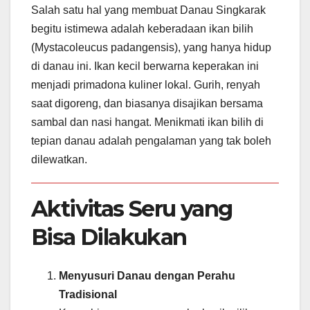
Salah satu hal yang membuat Danau Singkarak
begitu istimewa adalah keberadaan ikan bilih
(Mystacoleucus padangensis), yang hanya hidup
di danau ini. Ikan kecil berwarna keperakan ini
menjadi primadona kuliner lokal. Gurih, renyah
saat digoreng, dan biasanya disajikan bersama
sambal dan nasi hangat. Menikmati ikan bilih di
tepian danau adalah pengalaman yang tak boleh
dilewatkan.
Aktivitas Seru yang
Bisa Dilakukan
Menyusuri Danau dengan Perahu
Tradisional