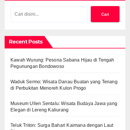
Cari
Recent Posts
Kawah Wurung: Pesona Sabana Hijau di Tengah
Pegunungan Bondowoso
Waduk Sermo: Wisata Danau Buatan yang Tenang
di Perbukitan Menoreh Kulon Progo
Museum Ullen Sentalu: Wisata Budaya Jawa yang
Elegan di Lereng Kaliurang
Teluk Triton: Surga Bahari Kaimana dengan Laut