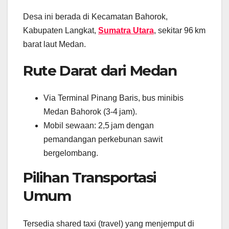
Desa ini berada di Kecamatan Bahorok,
Kabupaten Langkat,
Sumatra Utara
, sekitar 96 km
barat laut Medan.
Rute Darat dari Medan
Via Terminal Pinang Baris, bus minibis
Medan Bahorok (3‑4 jam).
Mobil sewaan: 2,5 jam dengan
pemandangan perkebunan sawit
bergelombang.
Pilihan Transportasi
Umum
Tersedia shared taxi (travel) yang menjemput di