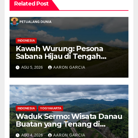
Related Post
INDONESIA
Kawah Wurung: Pesona
Sabana Hijau di Tengah
Pegunungan Bondowoso
AGU 5, 2026
AARON GARCIA
INDONESIA
YOGYAKARTA
Waduk Sermo: Wisata Danau
Buatan yang Tenang di
Perbukitan Menoreh Kulon
AGU 4, 2026
AARON GARCIA