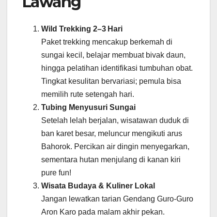
Lawang
Wild Trekking 2–3 Hari
Paket trekking mencakup berkemah di
sungai kecil, belajar membuat bivak daun,
hingga pelatihan identifikasi tumbuhan obat.
Tingkat kesulitan bervariasi; pemula bisa
memilih rute setengah hari.
Tubing Menyusuri Sungai
Setelah lelah berjalan, wisatawan duduk di
ban karet besar, meluncur mengikuti arus
Bahorok. Percikan air dingin menyegarkan,
sementara hutan menjulang di kanan kiri
pure fun!
Wisata Budaya & Kuliner Lokal
Jangan lewatkan tarian Gendang Guro‑Guro
Aron Karo pada malam akhir pekan.