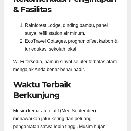
& Fasilitas
Rainforest Lodge, dinding bambu, panel
surya, refill station air minum.
EcoTravel Cottages, program offset karbon &
tur edukasi sekolah lokal.
Wi‑Fi tersedia, namun sinyal seluler terbatas alam
mengajak Anda benar‑benar hadir.
Waktu Terbaik
Berkunjung
Musim kemarau relatif (Mei–September)
menawarkan jalur kering dan peluang
pengamatan satwa lebih tinggi. Musim hujan