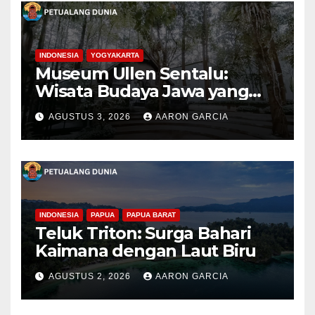
INDONESIA
YOGYAKARTA
Museum Ullen Sentalu:
Wisata Budaya Jawa yang
Elegan di Lereng Kaliurang
AGUSTUS 3, 2026
AARON GARCIA
INDONESIA
PAPUA
PAPUA BARAT
Teluk Triton: Surga Bahari
Kaimana dengan Laut Biru
AGUSTUS 2, 2026
AARON GARCIA