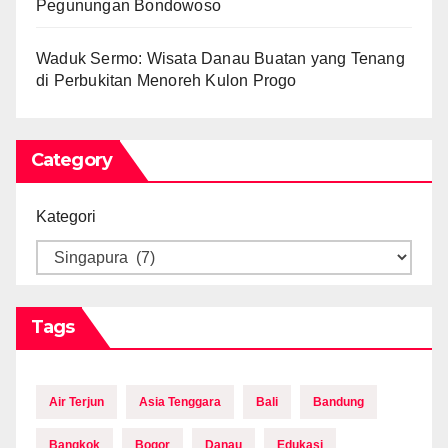
Pegunungan Bondowoso
Waduk Sermo: Wisata Danau Buatan yang Tenang
di Perbukitan Menoreh Kulon Progo
Category
Kategori
Tags
Air Terjun
Asia Tenggara
Bali
Bandung
Bangkok
Bogor
Danau
Edukasi