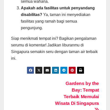
semua wahana.
Apakah ada fasilitas untuk penyandang
disabilitas?
Ya, taman ini menyediakan
fasilitas yang ramah bagi semua
pengunjung.
Siap menikmati tempat ini? Bagikan pengalaman
serumu di komentar! Jadikan liburanmu di
Singapura semakin seru dengan taman air terbaik
ini.
Navigasi
Gardens by the
Bay: Tempat
pos
Terbaik Memulai
Wisata Di Singapura