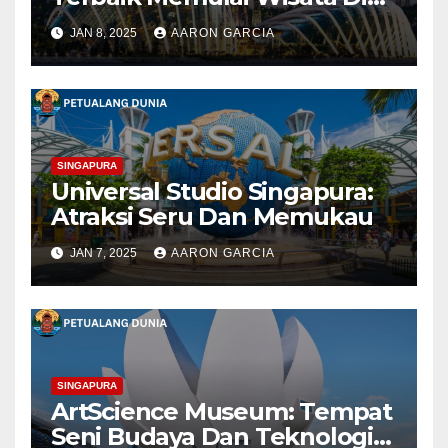
Singapura
JAN 8, 2025
AARON GARCIA
SINGAPURA
Universal Studio Singapura:
Atraksi Seru Dan Memukau
JAN 7, 2025
AARON GARCIA
SINGAPURA
ArtScience Museum: Tempat
Seni Budaya Dan Teknologi