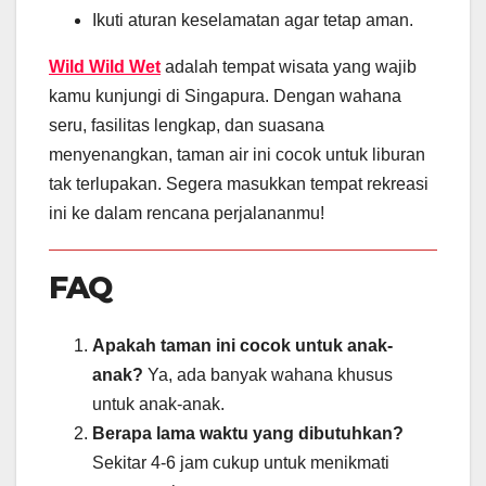
Ikuti aturan keselamatan agar tetap aman.
Wild Wild Wet
adalah tempat wisata yang wajib
kamu kunjungi di Singapura. Dengan wahana
seru, fasilitas lengkap, dan suasana
menyenangkan, taman air ini cocok untuk liburan
tak terlupakan. Segera masukkan tempat rekreasi
ini ke dalam rencana perjalananmu!
FAQ
Apakah taman ini cocok untuk anak-
anak?
Ya, ada banyak wahana khusus
untuk anak-anak.
Berapa lama waktu yang dibutuhkan?
Sekitar 4-6 jam cukup untuk menikmati