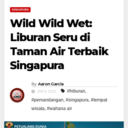
SINGAPURA
Wild Wild Wet:
Liburan Seru di
Taman Air Terbaik
Singapura
By
Aaron Garcia
#hiburan
,
JAN 9, 2025
#pemandangan
,
#singapura
,
#tempat
wisata
,
#wahana air