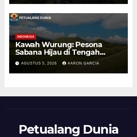
INDONESIA
Kawah Wurung: Pesona
Sabana Hijau di Tengah
Pegunungan Bondowoso
AGUSTUS 5, 2026
AARON GARCIA
Petualang Dunia