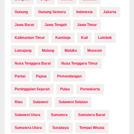
Gunung
Gunung Semeru
Indonesia
Jakarta
Jawa Barat
Jawa Tengah
Jawa Timur
Kalimantan Timur
Kamboja
Kuil
Lombok
Lumajang
Malang
Maluku
Museum
Nusa Tenggara Barat
Nusa Tenggara Timur
Pantai
Papua
Pemandangan
Peninggalan Sejarah
Pulau
Purwakarta
Riau
Sulawesi
Sulawesi Selatan
Sulawesi Utara
Sumatera
Sumatera Barat
Sumatera Utara
Surabaya
Tempat Wisata