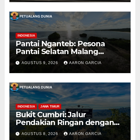
INDONESIA
Pantai Nganteb: Pesona
Pantai Selatan Malang
dengan Ombak Besar dan
AGUSTUS 9, 2026
AARON GARCIA
Suasana Alami
INDONESIA
JAWA TIMUR
Bukit Cumbri: Jalur
Pendakian Ringan dengan
Panorama Perbukitan
AGUSTUS 8, 2026
AARON GARCIA