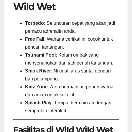
Wild Wet
Torpedo:
Seluncuran cepat yang akan jadi
pemacu adrenalin anda.
Free Fall:
Wahana vertikal ini cocok untuk
pencari tantangan.
Tsunami Pool:
Kolam ombak yang
menyenangkan dan jadi penuh tantangan.
Shiok River:
Nikmati arus santai dengan
ban pelampung.
Kidz Zone:
Area bermain air penuh warna
dan aman untuk si kecil.
Splash Play:
Tempat bermain air dengan
semprotan interaktif.
Fasilitas di Wild Wild Wet