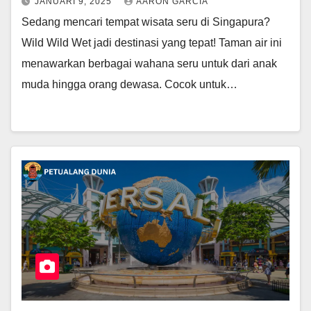
JANUARI 9, 2025
AARON GARCIA
Sedang mencari tempat wisata seru di Singapura?
Wild Wild Wet jadi destinasi yang tepat! Taman air ini
menawarkan berbagai wahana seru untuk dari anak
muda hingga orang dewasa. Cocok untuk…