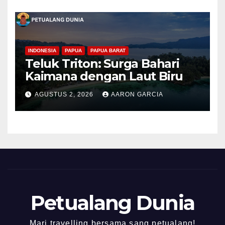
INDONESIA
PAPUA
PAPUA BARAT
Teluk Triton: Surga Bahari
Kaimana dengan Laut Biru
AGUSTUS 2, 2026
AARON GARCIA
Petualang Dunia
Mari travelling bersama sang petualang!