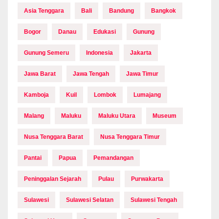
Asia Tenggara
Bali
Bandung
Bangkok
Bogor
Danau
Edukasi
Gunung
Gunung Semeru
Indonesia
Jakarta
Jawa Barat
Jawa Tengah
Jawa Timur
Kamboja
Kuil
Lombok
Lumajang
Malang
Maluku
Maluku Utara
Museum
Nusa Tenggara Barat
Nusa Tenggara Timur
Pantai
Papua
Pemandangan
Peninggalan Sejarah
Pulau
Purwakarta
Sulawesi
Sulawesi Selatan
Sulawesi Tengah