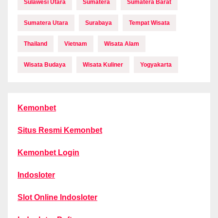
Sulawesi Utara
Sumatera
Sumatera Barat
Sumatera Utara
Surabaya
Tempat Wisata
Thailand
Vietnam
Wisata Alam
Wisata Budaya
Wisata Kuliner
Yogyakarta
Kemonbet
Situs Resmi Kemonbet
Kemonbet Login
Indosloter
Slot Online Indosloter