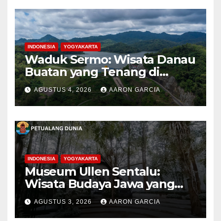
INDONESIA
YOGYAKARTA
Waduk Sermo: Wisata Danau
Buatan yang Tenang di
Perbukitan Menoreh Kulon
AGUSTUS 4, 2026
AARON GARCIA
Progo
INDONESIA
YOGYAKARTA
Museum Ullen Sentalu:
Wisata Budaya Jawa yang
Elegan di Lereng Kaliurang
AGUSTUS 3, 2026
AARON GARCIA