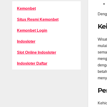
Kemonbet
Denga
Situs Resmi Kemonbet
Ke
Kemonbet Login
Wisat
Indosloter
mulai
semak
Slot Online Indosloter
menga
Indosloter Daftar
denga
betah
menya
Pe
Kehid