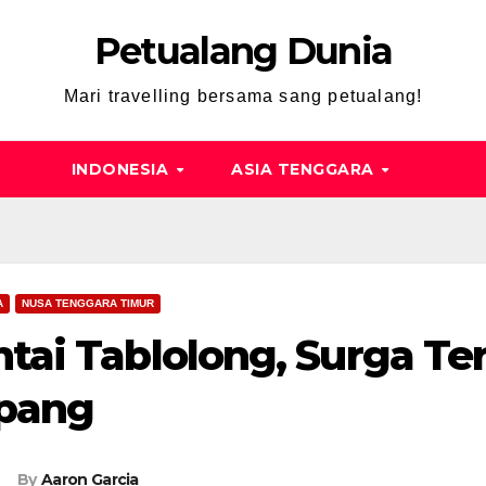
Petualang Dunia
Mari travelling bersama sang petualang!
INDONESIA
ASIA TENGGARA
A
NUSA TENGGARA TIMUR
tai Tablolong, Surga T
pang
By
Aaron Garcia