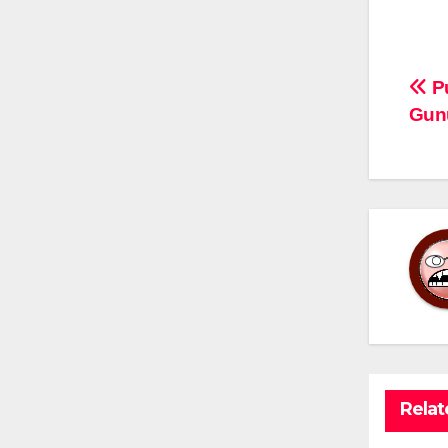
Na
Pu
Gun
po
Relat