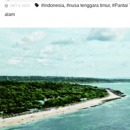
#indonesia
,
#nusa tenggara timur
,
#Pantai 
OKT 4, 2025
alam