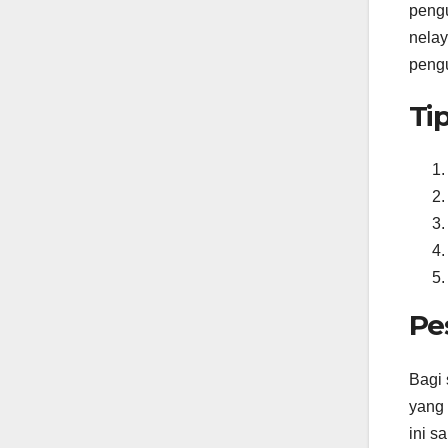
pengu
nelay
pengu
Ti
Pe
Bagi 
yang 
ini s