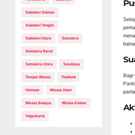
Pu
Sulawesi Selatan
Setia
Sulawesi Tengah
peman
menar
Sulawesi Utara
Sumatera
bahar
Sumatera Barat
Su
Sumatera Utara
Surabaya
Bagi 
Tempat Wisata
Thailand
Panta
Vietnam
Wisata Alam
panta
Wisata Budaya
Wisata Kuliner
Ak
Yogyakarta