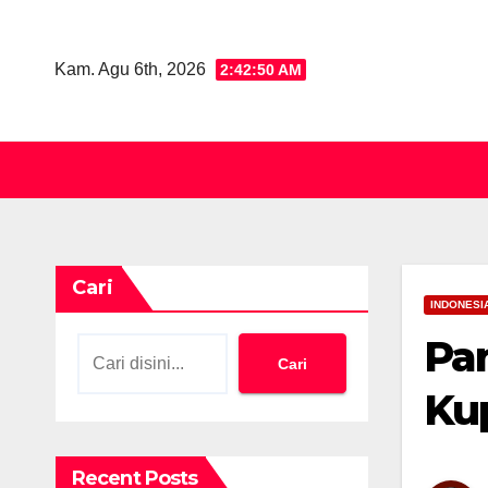
Skip
to
Kam. Agu 6th, 2026
2:42:52 AM
content
Cari
INDONESI
Pan
Cari
Ku
Recent Posts