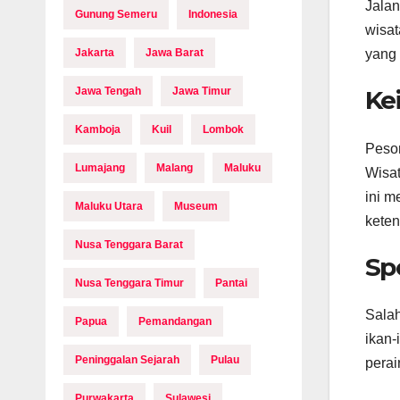
Jalan
Gunung Semeru
Indonesia
wisat
Jakarta
Jawa Barat
yang 
Jawa Tengah
Jawa Timur
Ke
Kamboja
Kuil
Lombok
Peson
Lumajang
Malang
Maluku
Wisat
ini m
Maluku Utara
Museum
kete
Nusa Tenggara Barat
Sp
Nusa Tenggara Timur
Pantai
Salah
Papua
Pemandangan
ikan-
Peninggalan Sejarah
Pulau
perair
Purwakarta
Sulawesi