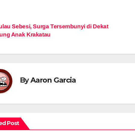
vigasi
lau Sebesi, Surga Tersembunyi di Dekat
ung Anak Krakatau
s
By
Aaron Garcia
ed Post