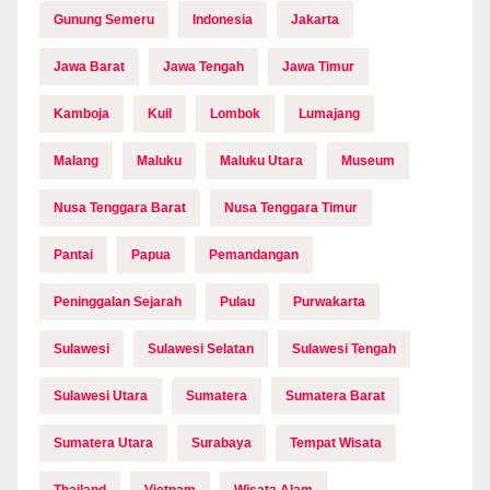
Gunung Semeru
Indonesia
Jakarta
Jawa Barat
Jawa Tengah
Jawa Timur
Kamboja
Kuil
Lombok
Lumajang
Malang
Maluku
Maluku Utara
Museum
Nusa Tenggara Barat
Nusa Tenggara Timur
Pantai
Papua
Pemandangan
Peninggalan Sejarah
Pulau
Purwakarta
Sulawesi
Sulawesi Selatan
Sulawesi Tengah
Sulawesi Utara
Sumatera
Sumatera Barat
Sumatera Utara
Surabaya
Tempat Wisata