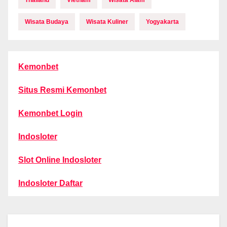
Thailand
Vietnam
Wisata Alam
Wisata Budaya
Wisata Kuliner
Yogyakarta
Kemonbet
Situs Resmi Kemonbet
Kemonbet Login
Indosloter
Slot Online Indosloter
Indosloter Daftar