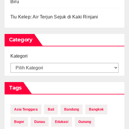
Biru
Tiu Kelep: Air Terjun Sejuk di Kaki Rinjani
Category
Kategori
Tags
Asia Tenggara
Bali
Bandung
Bangkok
Bogor
Danau
Edukasi
Gunung