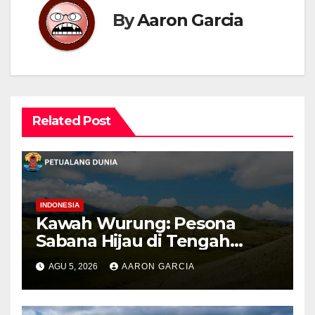
By
Aaron Garcia
Related Post
INDONESIA
Kawah Wurung: Pesona
Sabana Hijau di Tengah
Pegunungan Bondowoso
AGU 5, 2026
AARON GARCIA