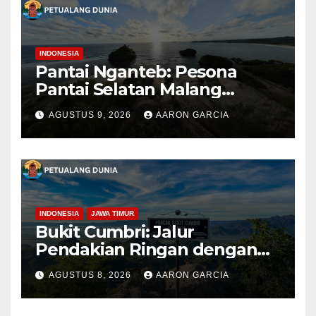
INDONESIA
Pantai Nganteb: Pesona
Pantai Selatan Malang
dengan Ombak Besar dan
AGUSTUS 9, 2026
AARON GARCIA
Suasana Alami
INDONESIA
JAWA TIMUR
Bukit Cumbri: Jalur
Pendakian Ringan dengan
Panorama Perbukitan
AGUSTUS 8, 2026
AARON GARCIA