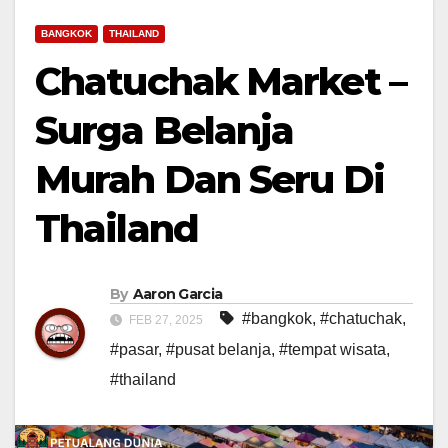
BANGKOK
THAILAND
Chatuchak Market –
Surga Belanja
Murah Dan Seru Di
Thailand
By
Aaron Garcia
#bangkok
,
#chatuchak
,
FEB 27, 2025
#pasar
,
#pusat belanja
,
#tempat wisata
,
#thailand