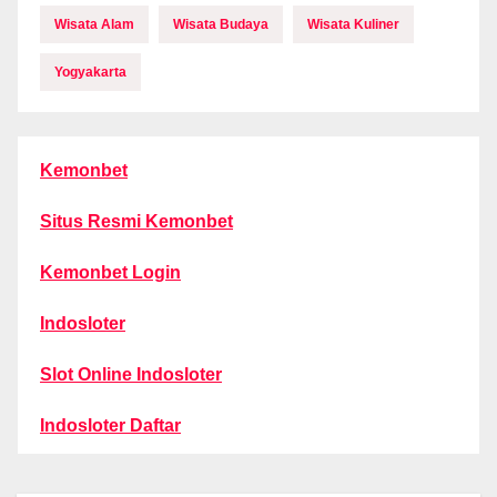
Wisata Alam
Wisata Budaya
Wisata Kuliner
Yogyakarta
Kemonbet
Situs Resmi Kemonbet
Kemonbet Login
Indosloter
Slot Online Indosloter
Indosloter Daftar