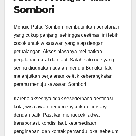
Sombori
Menuju Pulau Sombori membutuhkan perjalanan
yang cukup panjang, sehingga destinasi ini lebih
cocok untuk wisatawan yang siap dengan
petualangan. Akses biasanya melibatkan
perjalanan darat dan laut. Salah satu rute yang
sering digunakan adalah menuju Bungku, lalu
melanjutkan perjalanan ke titik keberangkatan
perahu menuju kawasan Sombori.
Karena aksesnya tidak sesederhana destinasi
kota, wisatawan perlu menyiapkan itinerary
dengan baik. Pastikan mengecek jadwal
transportasi, kondisi laut, ketersediaan
penginapan, dan kontak pemandu lokal sebelum