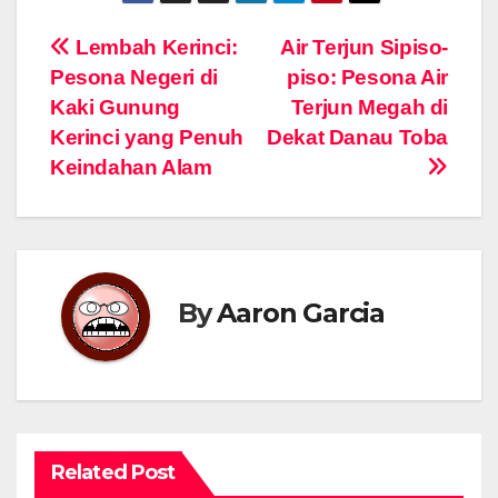
Navigasi
Lembah Kerinci:
Air Terjun Sipiso-
Pesona Negeri di
piso: Pesona Air
pos
Kaki Gunung
Terjun Megah di
Kerinci yang Penuh
Dekat Danau Toba
Keindahan Alam
By
Aaron Garcia
Related Post