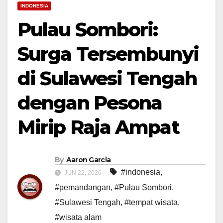
INDONESIA
Pulau Sombori:
Surga Tersembunyi
di Sulawesi Tengah
dengan Pesona
Mirip Raja Ampat
By
Aaron Garcia
#indonesia
,
JUN 22, 2026
#pemandangan
,
#Pulau Sombori
,
#Sulawesi Tengah
,
#tempat wisata
,
#wisata alam