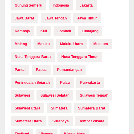
Gunung Semeru
Indonesia
Jakarta
Jawa Barat
Jawa Tengah
Jawa Timur
Kamboja
Kuil
Lombok
Lumajang
Malang
Maluku
Maluku Utara
Museum
Nusa Tenggara Barat
Nusa Tenggara Timur
Pantai
Papua
Pemandangan
Peninggalan Sejarah
Pulau
Purwakarta
Sulawesi
Sulawesi Selatan
Sulawesi Tengah
Sulawesi Utara
Sumatera
Sumatera Barat
Sumatera Utara
Surabaya
Tempat Wisata