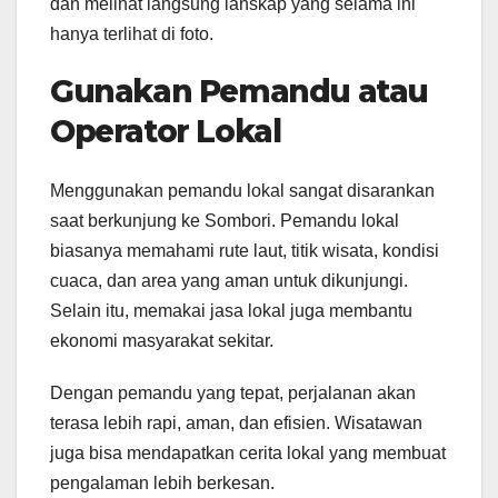
dan melihat langsung lanskap yang selama ini
hanya terlihat di foto.
Gunakan Pemandu atau
Operator Lokal
Menggunakan pemandu lokal sangat disarankan
saat berkunjung ke Sombori. Pemandu lokal
biasanya memahami rute laut, titik wisata, kondisi
cuaca, dan area yang aman untuk dikunjungi.
Selain itu, memakai jasa lokal juga membantu
ekonomi masyarakat sekitar.
Dengan pemandu yang tepat, perjalanan akan
terasa lebih rapi, aman, dan efisien. Wisatawan
juga bisa mendapatkan cerita lokal yang membuat
pengalaman lebih berkesan.