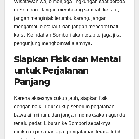
Wisatawan wajib menjaga lingkungan saat berada
di Sombori. Jangan membuang sampah ke laut,
jangan menginjak terumbu karang, jangan
mengambil biota laut, dan jangan mencoret batu
karst. Keindahan Sombori akan tetap terjaga jika
pengunjung menghormati alamnya.
Siapkan Fisik dan Mental
untuk Perjalanan
Panjang
Karena aksesnya cukup jauh, siapkan fisik
dengan baik. Tidur cukup sebelum perjalanan,
bawa air minum, dan jangan memaksakan agenda
terlalu padat. Liburan ke Sombori sebaiknya
dinikmati perlahan agar pengalaman terasa lebih