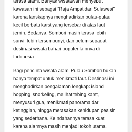
terasa alami. Banyak wisatawan menyebut
kawasan ini sebagai “Raja Ampat dari Sulawesi”
karena lanskapnya menghadirkan pulau-pulau
kecil berbatu karst yang tersebar di atas laut
jernih. Bedanya, Sombori masih terasa lebih
sunyi, lebih tersembunyi, dan belum sepadat
destinasi wisata bahari populer lainnya di
Indonesia.
Bagi pencinta wisata alam, Pulau Sombori bukan
hanya tempat untuk menikmati laut. Destinasi ini
menghadirkan pengalaman lengkap: island
hopping, snorkeling, melihat tebing karst,
menyusuri gua, menikmati panorama dari
ketinggian, hingga merasakan kehidupan pesisir
yang sederhana. Keindahannya terasa kuat
karena alamnya masih menjadi tokoh utama.