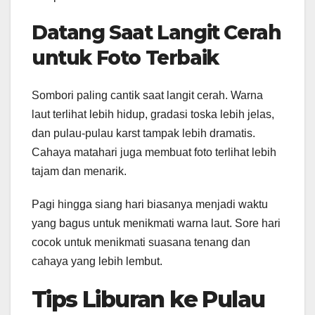
Datang Saat Langit Cerah
untuk Foto Terbaik
Sombori paling cantik saat langit cerah. Warna
laut terlihat lebih hidup, gradasi toska lebih jelas,
dan pulau-pulau karst tampak lebih dramatis.
Cahaya matahari juga membuat foto terlihat lebih
tajam dan menarik.
Pagi hingga siang hari biasanya menjadi waktu
yang bagus untuk menikmati warna laut. Sore hari
cocok untuk menikmati suasana tenang dan
cahaya yang lebih lembut.
Tips Liburan ke Pulau