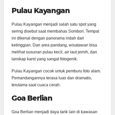
Pulau Kayangan
Pulau Kayangan menjadi salah satu spot yang
sering disebut saat membahas Sombori. Tempat
ini dikenal dengan panorama indah dari
ketinggian. Dari area pandang, wisatawan bisa
melihat susunan pulau kecil, air laut jernih, dan
lanskap karst yang sangat fotogenik.
Pulau Kayangan cocok untuk pemburu foto alam.
Pemandangannya terasa luas dan dramatis,
terutama saat cuaca cerah.
Goa Berlian
Goa Berlian menjadi daya tarik lain di kawasan