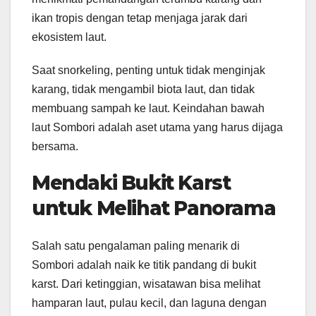
ikan tropis dengan tetap menjaga jarak dari
ekosistem laut.
Saat snorkeling, penting untuk tidak menginjak
karang, tidak mengambil biota laut, dan tidak
membuang sampah ke laut. Keindahan bawah
laut Sombori adalah aset utama yang harus dijaga
bersama.
Mendaki Bukit Karst
untuk Melihat Panorama
Salah satu pengalaman paling menarik di
Sombori adalah naik ke titik pandang di bukit
karst. Dari ketinggian, wisatawan bisa melihat
hamparan laut, pulau kecil, dan laguna dengan