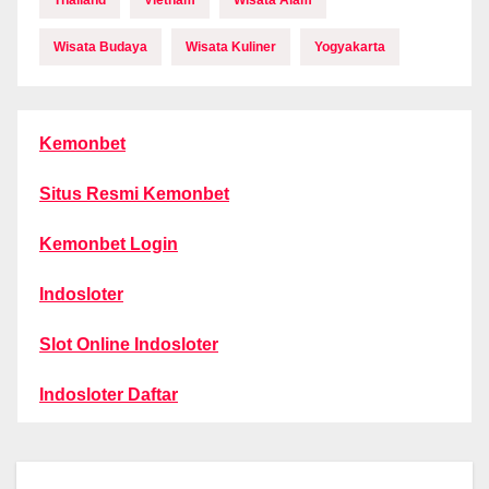
Thailand
Vietnam
Wisata Alam
Wisata Budaya
Wisata Kuliner
Yogyakarta
Kemonbet
Situs Resmi Kemonbet
Kemonbet Login
Indosloter
Slot Online Indosloter
Indosloter Daftar