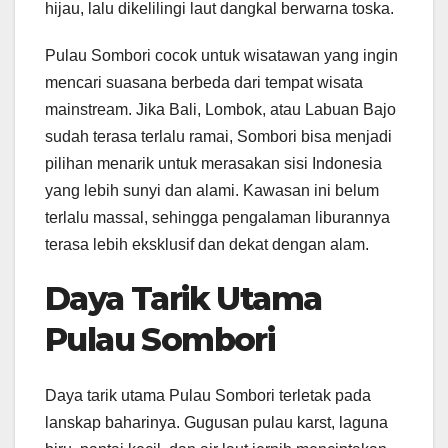
hijau, lalu dikelilingi laut dangkal berwarna toska.
Pulau Sombori cocok untuk wisatawan yang ingin
mencari suasana berbeda dari tempat wisata
mainstream. Jika Bali, Lombok, atau Labuan Bajo
sudah terasa terlalu ramai, Sombori bisa menjadi
pilihan menarik untuk merasakan sisi Indonesia
yang lebih sunyi dan alami. Kawasan ini belum
terlalu massal, sehingga pengalaman liburannya
terasa lebih eksklusif dan dekat dengan alam.
Daya Tarik Utama
Pulau Sombori
Daya tarik utama Pulau Sombori terletak pada
lanskap baharinya. Gugusan pulau karst, laguna