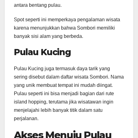
antara bentang pulau.
Spot seperti ini memperkaya pengalaman wisata
karena menunjukkan bahwa Sombori memiliki
banyak sisi alam yang berbeda.
Pulau Kucing
Pulau Kucing juga termasuk daya tarik yang
sering disebut dalam daftar wisata Sombori. Nama
yang unik membuat tempat ini mudah diingat.
Pulau seperti ini bisa menjadi bagian dari rute
island hopping, terutama jika wisatawan ingin
menjelajahi lebih banyak titik dalam satu
perjalanan.
Akses Menuju Pulau