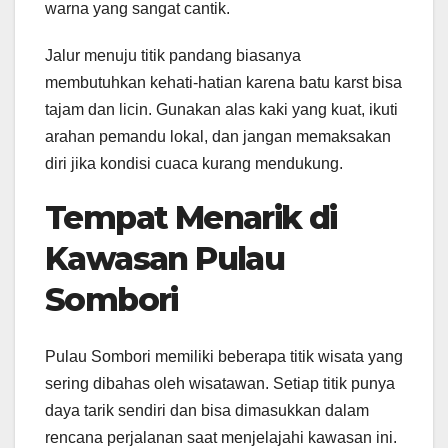
warna yang sangat cantik.
Jalur menuju titik pandang biasanya
membutuhkan kehati-hatian karena batu karst bisa
tajam dan licin. Gunakan alas kaki yang kuat, ikuti
arahan pemandu lokal, dan jangan memaksakan
diri jika kondisi cuaca kurang mendukung.
Tempat Menarik di
Kawasan Pulau
Sombori
Pulau Sombori memiliki beberapa titik wisata yang
sering dibahas oleh wisatawan. Setiap titik punya
daya tarik sendiri dan bisa dimasukkan dalam
rencana perjalanan saat menjelajahi kawasan ini.