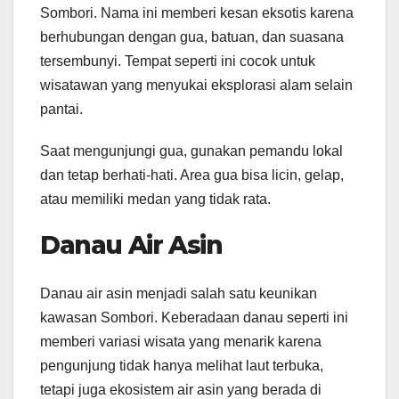
Sombori. Nama ini memberi kesan eksotis karena
berhubungan dengan gua, batuan, dan suasana
tersembunyi. Tempat seperti ini cocok untuk
wisatawan yang menyukai eksplorasi alam selain
pantai.
Saat mengunjungi gua, gunakan pemandu lokal
dan tetap berhati-hati. Area gua bisa licin, gelap,
atau memiliki medan yang tidak rata.
Danau Air Asin
Danau air asin menjadi salah satu keunikan
kawasan Sombori. Keberadaan danau seperti ini
memberi variasi wisata yang menarik karena
pengunjung tidak hanya melihat laut terbuka,
tetapi juga ekosistem air asin yang berada di