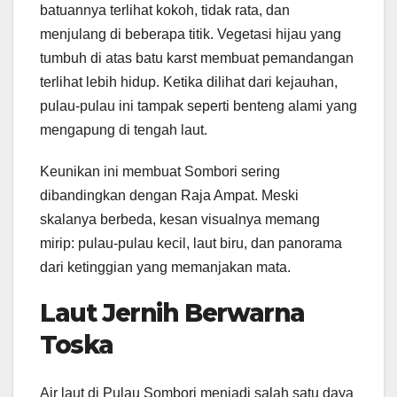
batuannya terlihat kokoh, tidak rata, dan
menjulang di beberapa titik. Vegetasi hijau yang
tumbuh di atas batu karst membuat pemandangan
terlihat lebih hidup. Ketika dilihat dari kejauhan,
pulau-pulau ini tampak seperti benteng alami yang
mengapung di tengah laut.
Keunikan ini membuat Sombori sering
dibandingkan dengan Raja Ampat. Meski
skalanya berbeda, kesan visualnya memang
mirip: pulau-pulau kecil, laut biru, dan panorama
dari ketinggian yang memanjakan mata.
Laut Jernih Berwarna
Toska
Air laut di Pulau Sombori menjadi salah satu daya