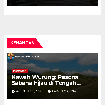
KENANGAN
INDONESIA
Kawah Wurung: Pesona
Sabana Hijau di Tengah
Pegunungan Bondowoso
AGUSTUS 5, 2026
AARON GARCIA