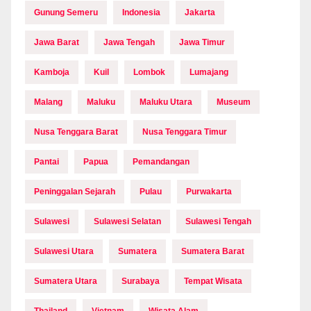
Gunung Semeru
Indonesia
Jakarta
Jawa Barat
Jawa Tengah
Jawa Timur
Kamboja
Kuil
Lombok
Lumajang
Malang
Maluku
Maluku Utara
Museum
Nusa Tenggara Barat
Nusa Tenggara Timur
Pantai
Papua
Pemandangan
Peninggalan Sejarah
Pulau
Purwakarta
Sulawesi
Sulawesi Selatan
Sulawesi Tengah
Sulawesi Utara
Sumatera
Sumatera Barat
Sumatera Utara
Surabaya
Tempat Wisata