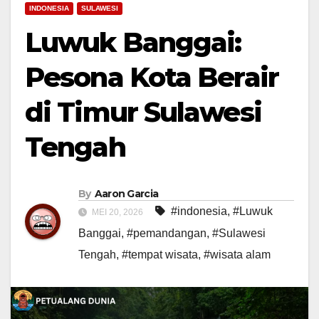
INDONESIA
SULAWESI
Luwuk Banggai:
Pesona Kota Berair
di Timur Sulawesi
Tengah
By
Aaron Garcia
#indonesia
,
#Luwuk
MEI 20, 2026
Banggai
,
#pemandangan
,
#Sulawesi
Tengah
,
#tempat wisata
,
#wisata alam