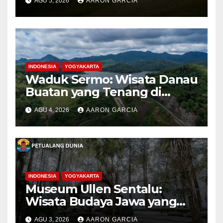
AGU 5, 2026
AARON GARCIA
INDONESIA
YOGYAKARTA
Waduk Sermo: Wisata Danau
Buatan yang Tenang di
Perbukitan Menoreh Kulon
AGU 4, 2026
AARON GARCIA
Progo
INDONESIA
YOGYAKARTA
Museum Ullen Sentalu:
Wisata Budaya Jawa yang
Elegan di Lereng Kaliurang
AGU 3, 2026
AARON GARCIA