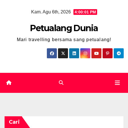
Skip
Kam. Agu 6th, 2026
4:00:02 PM
to
content
Petualang Dunia
Mari travelling bersama sang petualang!
Cari