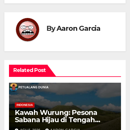
By
Aaron Garcia
Related Post
INDONESIA
Kawah Wurung: Pesona
Sabana Hijau di Tengah
Pegunungan Bondowoso