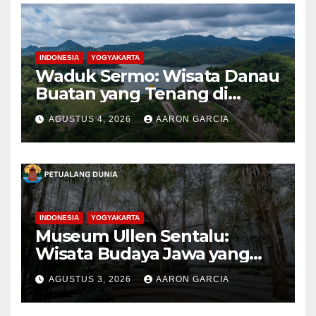
INDONESIA
YOGYAKARTA
Waduk Sermo: Wisata Danau
Buatan yang Tenang di
Perbukitan Menoreh Kulon
AGUSTUS 4, 2026
AARON GARCIA
Progo
INDONESIA
YOGYAKARTA
Museum Ullen Sentalu:
Wisata Budaya Jawa yang
Elegan di Lereng Kaliurang
AGUSTUS 3, 2026
AARON GARCIA