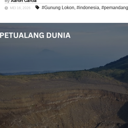
By
Aaron Garcia
#Gunung Lokon
,
#indonesia
,
#pemandang
MEI 16, 2026