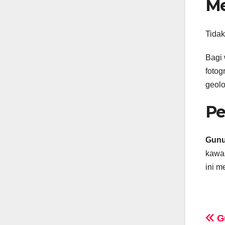
Me
Tidak
Bagi
fotog
geolo
Pe
Gun
kawa
ini m
Na
Gu