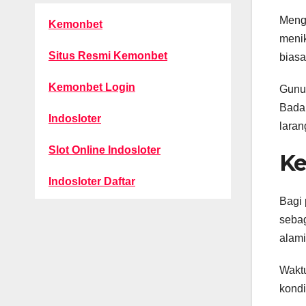
Mengu
Kemonbet
menik
Situs Resmi Kemonbet
biasa
Kemonbet Login
Gunun
Bada
Indosloter
laran
Slot Online Indosloter
Ke
Indosloter Daftar
Bagi 
sebag
alami
Waktu
kondi