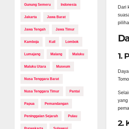
Gunung Semeru
Indonesia
Dari 
suasa
Jakarta
Jawa Barat
pilih
Jawa Tengah
Jawa Timur
Da
Kamboja
Kuil
Lombok
1.
Lumajang
Malang
Maluku
Maluku Utara
Museum
Daya 
Tomoh
Nusa Tenggara Barat
Nusa Tenggara Timur
Pantai
Selai
yang 
Papua
Pemandangan
pema
Peninggalan Sejarah
Pulau
2.
Purwakarta
Sulawesi