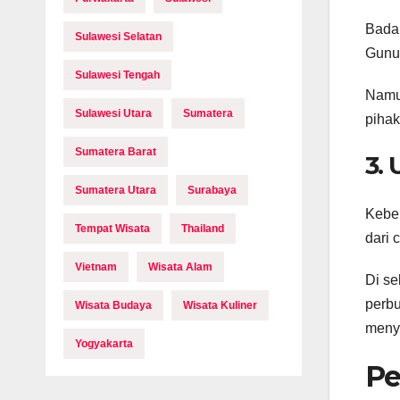
Badan
Sulawesi Selatan
Gunun
Sulawesi Tengah
Namun
Sulawesi Utara
Sumatera
pihak
Sumatera Barat
3.
Sumatera Utara
Surabaya
Keber
Tempat Wisata
Thailand
dari 
Vietnam
Wisata Alam
Di s
perbu
Wisata Budaya
Wisata Kuliner
meny
Yogyakarta
Pe