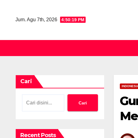
Skip
to
Jum. Agu 7th, 2026
4:50:20 PM
content
Cari
INDONESI
Gu
Cari
Me
Recent Posts