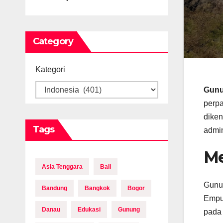
Category
Kategori
Gunu
perpa
diken
Tags
admin
Me
Asia Tenggara
Bali
Gunun
Bandung
Bangkok
Bogor
Empun
Danau
Edukasi
Gunung
pada 