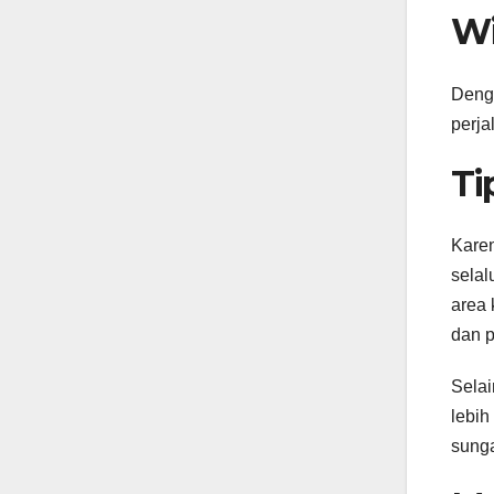
Wi
Denga
perja
Ti
Karen
selal
area 
dan p
Selai
lebih
sunga