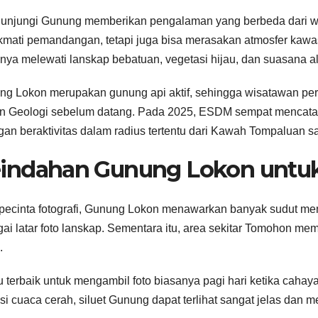
njungi Gunung memberikan pengalaman yang berbeda dari wis
mati pemandangan, tetapi juga bisa merasakan atmosfer kawas
nya melewati lanskap bebatuan, vegetasi hijau, dan suasana a
g Lokon merupakan gunung api aktif, sehingga wisatawan per
n Geologi sebelum datang. Pada 2025, ESDM sempat mencatat
gan beraktivitas dalam radius tertentu dari Kawah Tompaluan sa
indahan Gunung Lokon untuk
pecinta fotografi, Gunung Lokon menawarkan banyak sudut mena
ai latar foto lanskap. Sementara itu, area sekitar Tomohon m
.
 terbaik untuk mengambil foto biasanya pagi hari ketika cahaya 
si cuaca cerah, siluet Gunung dapat terlihat sangat jelas dan m