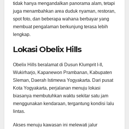
tidak hanya mengandalkan panorama alam, tetapi
juga menambahkan area duduk nyaman, restoran,
spot foto, dan beberapa wahana berbayar yang
membuat pengalaman berkunjung terasa lebih
lengkap.
Lokasi Obelix Hills
Obelix Hills beralamat di Dusun Klumprit I-II,
Wukirharjo, Kapanewon Prambanan, Kabupaten
Sleman, Daerah Istimewa Yogyakarta. Dari pusat
Kota Yogyakarta, perjalanan menuju lokasi
biasanya membutuhkan waktu sekitar satu jam
menggunakan kendaraan, tergantung kondisi lalu
lintas.
Akses menuju kawasan ini melewati jalur