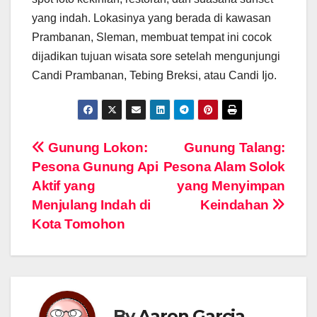
yang indah. Lokasinya yang berada di kawasan
Prambanan, Sleman, membuat tempat ini cocok
dijadikan tujuan wisata sore setelah mengunjungi
Candi Prambanan, Tebing Breksi, atau Candi Ijo.
Navigasi
Gunung Lokon:
Gunung Talang:
Pesona Gunung Api
Pesona Alam Solok
pos
Aktif yang
yang Menyimpan
Menjulang Indah di
Keindahan
Kota Tomohon
By
Aaron Garcia