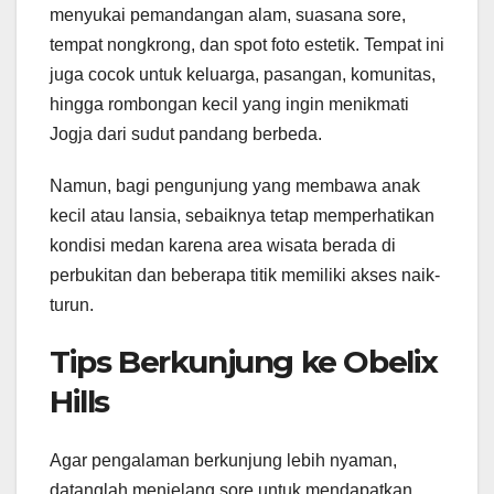
menyukai pemandangan alam, suasana sore,
tempat nongkrong, dan spot foto estetik. Tempat ini
juga cocok untuk keluarga, pasangan, komunitas,
hingga rombongan kecil yang ingin menikmati
Jogja dari sudut pandang berbeda.
Namun, bagi pengunjung yang membawa anak
kecil atau lansia, sebaiknya tetap memperhatikan
kondisi medan karena area wisata berada di
perbukitan dan beberapa titik memiliki akses naik-
turun.
Tips Berkunjung ke Obelix
Hills
Agar pengalaman berkunjung lebih nyaman,
datanglah menjelang sore untuk mendapatkan