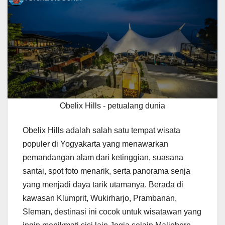
Obelix Hills - petualang dunia
Obelix Hills adalah salah satu tempat wisata
populer di Yogyakarta yang menawarkan
pemandangan alam dari ketinggian, suasana
santai, spot foto menarik, serta panorama senja
yang menjadi daya tarik utamanya. Berada di
kawasan Klumprit, Wukirharjo, Prambanan,
Sleman, destinasi ini cocok untuk wisatawan yang