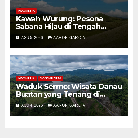
INDONESIA
Kawah Wurung: Pesona
Sabana Hijau di Tengah
Pegunungan Bondowoso
AGU 5, 2026
AARON GARCIA
INDONESIA
YOGYAKARTA
Waduk Sermo: Wisata Danau
Buatan yang Tenang di
Perbukitan Menoreh Kulon
AGU 4, 2026
AARON GARCIA
Progo