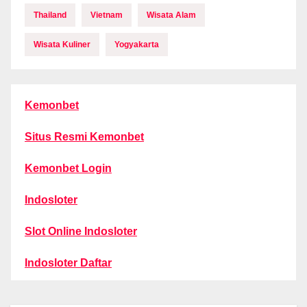
Thailand
Vietnam
Wisata Alam
Wisata Kuliner
Yogyakarta
Kemonbet
Situs Resmi Kemonbet
Kemonbet Login
Indosloter
Slot Online Indosloter
Indosloter Daftar