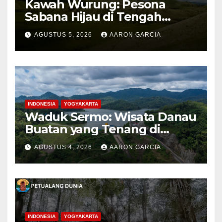
Kawah Wurung: Pesona
Sabana Hijau di Tengah
Pegunungan Bondowoso
AGUSTUS 5, 2026
AARON GARCIA
INDONESIA
YOGYAKARTA
Waduk Sermo: Wisata Danau
Buatan yang Tenang di
Perbukitan Menoreh Kulon
AGUSTUS 4, 2026
AARON GARCIA
Progo
INDONESIA
YOGYAKARTA