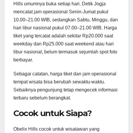
Hills umumnya buka setiap hari. Detik Jogja
mencatat jam operasional Senin-Jumat pukul
10.00–21.00 WIB, sedangkan Sabtu, Minggu, dan
hari libur nasional pukul 07.00–21.00 WIB. Harga
tiket yang tercatat adalah sekitar Rp20.000 saat
weekday dan Rp25.000 saat weekend atau hari
libur nasional, belum termasuk sejumlah spot foto
berbayar.
Sebagai catatan, harga tiket dan jam operasional
tempat wisata bisa berubah sewaktu-waktu.
Sebaiknya pengunjung tetap mengecek informasi
terbaru sebelum berangkat.
Cocok untuk Siapa?
Obelix Hills cocok untuk wisatawan yang