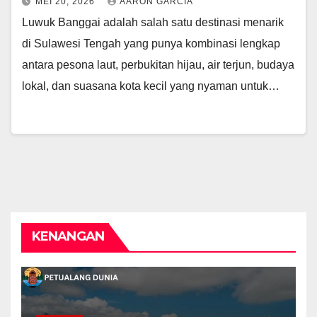
MEI 20, 2026
AARON GARCIA
Luwuk Banggai adalah salah satu destinasi menarik
di Sulawesi Tengah yang punya kombinasi lengkap
antara pesona laut, perbukitan hijau, air terjun, budaya
lokal, dan suasana kota kecil yang nyaman untuk…
KENANGAN