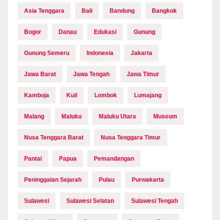
Asia Tenggara
Bali
Bandung
Bangkok
Bogor
Danau
Edukasi
Gunung
Gunung Semeru
Indonesia
Jakarta
Jawa Barat
Jawa Tengah
Jawa Timur
Kamboja
Kuil
Lombok
Lumajang
Malang
Maluku
Maluku Utara
Museum
Nusa Tenggara Barat
Nusa Tenggara Timur
Pantai
Papua
Pemandangan
Peninggalan Sejarah
Pulau
Purwakarta
Sulawesi
Sulawesi Selatan
Sulawesi Tengah