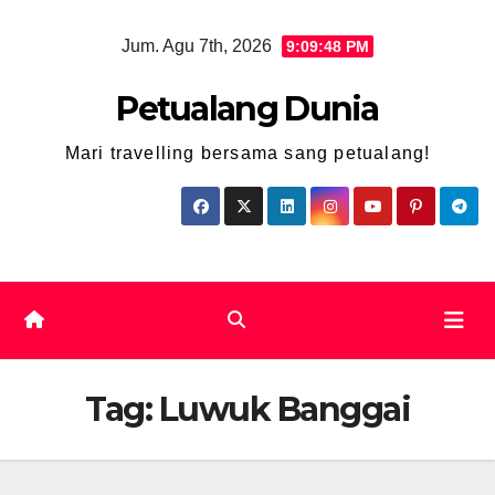
Skip
Jum. Agu 7th, 2026
9:09:49 PM
to
content
Petualang Dunia
Mari travelling bersama sang petualang!
Tag:
Luwuk Banggai