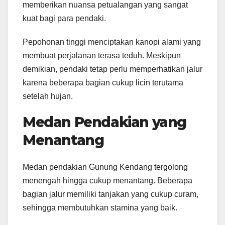
memberikan nuansa petualangan yang sangat
kuat bagi para pendaki.
Pepohonan tinggi menciptakan kanopi alami yang
membuat perjalanan terasa teduh. Meskipun
demikian, pendaki tetap perlu memperhatikan jalur
karena beberapa bagian cukup licin terutama
setelah hujan.
Medan Pendakian yang
Menantang
Medan pendakian Gunung Kendang tergolong
menengah hingga cukup menantang. Beberapa
bagian jalur memiliki tanjakan yang cukup curam,
sehingga membutuhkan stamina yang baik.