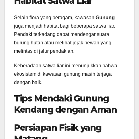
Habitat Satwa Liar
Selain flora yang beragam, kawasan
Gunung
juga menjadi habitat bagi beberapa satwa liar.
Pendaki terkadang dapat mendengar suara
burung hutan atau melihat jejak hewan yang
melintas di jalur pendakian.
Keberadaan satwa liar ini menunjukkan bahwa
ekosistem di kawasan gunung masih terjaga
dengan baik.
Tips Mendaki Gunung
Kendang dengan Aman
Persiapan Fisik yang
Matang