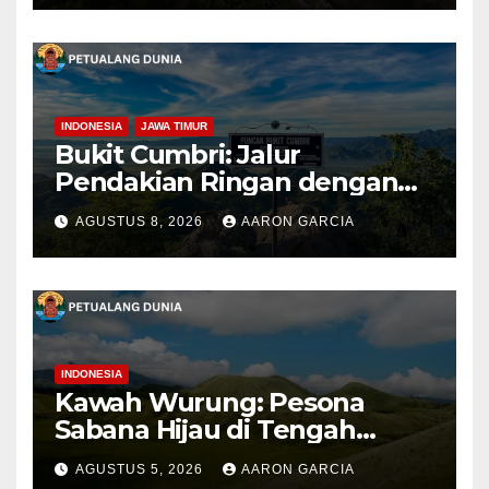
INDONESIA
JAWA TIMUR
Bukit Cumbri: Jalur
Pendakian Ringan dengan
Panorama Perbukitan
AGUSTUS 8, 2026
AARON GARCIA
INDONESIA
Kawah Wurung: Pesona
Sabana Hijau di Tengah
Pegunungan Bondowoso
AGUSTUS 5, 2026
AARON GARCIA