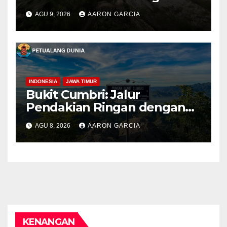
dengan Ombak Besar dan
AGU 9, 2026
AARON GARCIA
Suasana Alami
INDONESIA
JAWA TIMUR
Bukit Cumbri: Jalur
Pendakian Ringan dengan
Panorama Perbukitan
AGU 8, 2026
AARON GARCIA
KENANGAN