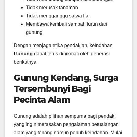
Tidak merusak tanaman
Tidak mengganggu satwa liar
Membawa kembali sampah turun dari
gunung
Dengan menjaga etika pendakian, keindahan
Gunung
dapat terus dinikmati oleh generasi
berikutnya.
Gunung Kendang, Surga
Tersembunyi Bagi
Pecinta Alam
Gunung adalah pilihan sempurna bagi pendaki
yang ingin merasakan pengalaman petualangan
alam yang tenang namun penuh keindahan. Mulai