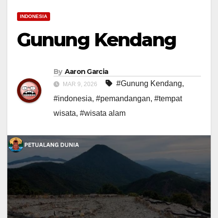
INDONESIA
Gunung Kendang
By
Aaron Garcia
#Gunung Kendang
,
MAR 9, 2026
#indonesia
,
#pemandangan
,
#tempat
wisata
,
#wisata alam