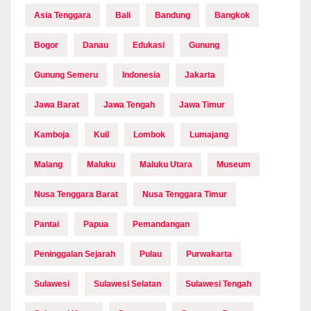
Asia Tenggara
Bali
Bandung
Bangkok
Bogor
Danau
Edukasi
Gunung
Gunung Semeru
Indonesia
Jakarta
Jawa Barat
Jawa Tengah
Jawa Timur
Kamboja
Kuil
Lombok
Lumajang
Malang
Maluku
Maluku Utara
Museum
Nusa Tenggara Barat
Nusa Tenggara Timur
Pantai
Papua
Pemandangan
Peninggalan Sejarah
Pulau
Purwakarta
Sulawesi
Sulawesi Selatan
Sulawesi Tengah