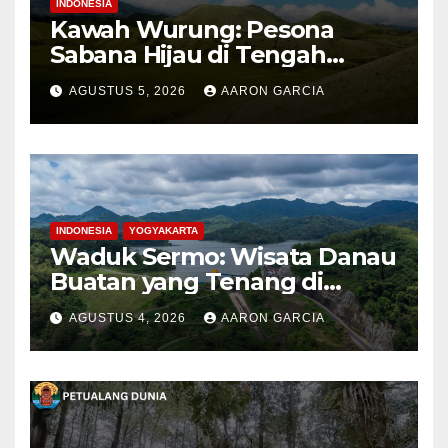
INDONESIA
Kawah Wurung: Pesona
Sabana Hijau di Tengah
Pegunungan Bondowoso
AGUSTUS 5, 2026
AARON GARCIA
INDONESIA
YOGYAKARTA
Waduk Sermo: Wisata Danau
Buatan yang Tenang di
Perbukitan Menoreh Kulon
AGUSTUS 4, 2026
AARON GARCIA
Progo