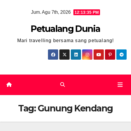
Skip
Jum. Agu 7th, 2026
12:13:36 PM
to
content
Petualang Dunia
Mari travelling bersama sang petualang!
Tag:
Gunung Kendang