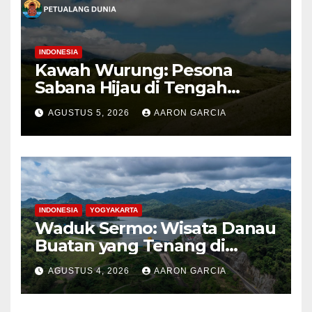
INDONESIA
Kawah Wurung: Pesona
Sabana Hijau di Tengah
Pegunungan Bondowoso
AGUSTUS 5, 2026
AARON GARCIA
INDONESIA
YOGYAKARTA
Waduk Sermo: Wisata Danau
Buatan yang Tenang di
Perbukitan Menoreh Kulon
AGUSTUS 4, 2026
AARON GARCIA
Progo