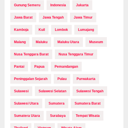
Gunung Semeru
Indonesia
Jakarta
Jawa Barat
Jawa Tengah
Jawa Timur
Kamboja
Kuil
Lombok
Lumajang
Malang
Maluku
Maluku Utara
Museum
Nusa Tenggara Barat
Nusa Tenggara Timur
Pantai
Papua
Pemandangan
Peninggalan Sejarah
Pulau
Purwakarta
Sulawesi
Sulawesi Selatan
Sulawesi Tengah
Sulawesi Utara
Sumatera
Sumatera Barat
Sumatera Utara
Surabaya
Tempat Wisata