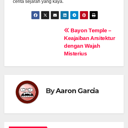
cerita sejarah yang kaya.
Navigasi
Bayon Temple –
Keajaiban Arsitektur
pos
dengan Wajah
Misterius
By
Aaron Garcia