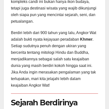
kompleks candi ini bukan hanya ikon budaya,
tetapi juga destinasi wisata yang wajib dikunjungi
oleh siapa pun yang mencintai sejarah, seni, dan
petualangan.
Berdiri lebih dari 900 tahun yang lalu, Angkor Wat
adalah bukti nyata kejayaan peradaban
Khmer
.
Setiap sudutnya penuh dengan ukiran yang
bercerita tentang mitologi Hindu dan Buddha,
menjadikannya sebagai salah satu keajaiban
dunia yang masih berdiri kokoh hingga saat ini.
Jika Anda ingin merasakan pengalaman yang tak
terlupakan, mari kita jelajahi lebih dalam
keajaiban Angkor Wat!
Sejarah Berdirinya