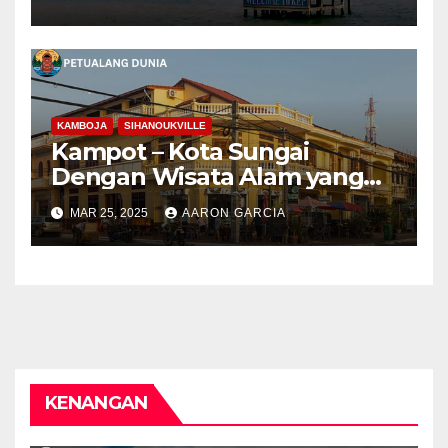
KAMBOJA
SIHANOUKVILLE
Kampot – Kota Sungai
Dengan Wisata Alam yang
Memukau
MAR 25, 2025
AARON GARCIA
KENANGAN