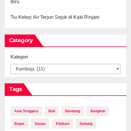
Biru
Tiu Kelep: Air Terjun Sejuk di Kaki Rinjani
Category
Kategori
Tags
Asia Tenggara
Bali
Bandung
Bangkok
Bogor
Danau
Edukasi
Gunung