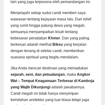
lain yang juga terpesona oleh pemandangan ini.
Menjelajahi setiap sudut candi memberi saya
wawasan tentang kejayaan masa lalu. Dari relief
yang rumit hingga patung dewa yang megah,
semuanya menyampaikan kisah tentang
kebesaran peradaban
Khmer
. Dan yang paling
berkesan adalah melihat
Biksu
yang berjalan
dengan tenang di sekitar candi, memberikan
suasana spiritual yang begitu mendalam.
Jika Anda mencari destinasi yang memadukan
sejarah, seni, dan petualangan
, maka
Angkor
Wat – Tempat Keagamaan Terbesar di Kamboja
yang Wajib Dikunjungi
adalah jawabannya.
Candi megah ini tidak hanya menyimpan
keindahan arsitektur yang luar biasa tetapi juga