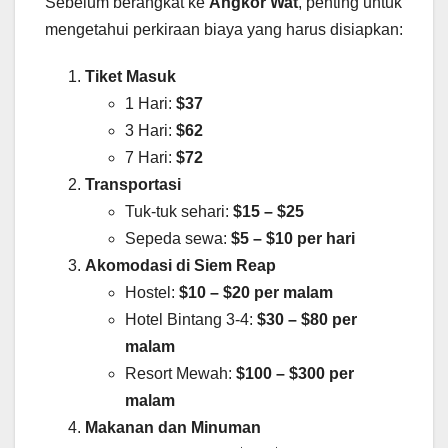
Sebelum berangkat ke
Angkor Wat
, penting untuk
mengetahui perkiraan biaya yang harus disiapkan:
Tiket Masuk
1 Hari:
$37
3 Hari:
$62
7 Hari:
$72
Transportasi
Tuk-tuk sehari:
$15 – $25
Sepeda sewa:
$5 – $10 per hari
Akomodasi di Siem Reap
Hostel:
$10 – $20 per malam
Hotel Bintang 3-4:
$30 – $80 per
malam
Resort Mewah:
$100 – $300 per
malam
Makanan dan Minuman