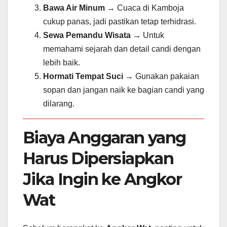
Bawa Air Minum
→ Cuaca di Kamboja
cukup panas, jadi pastikan tetap terhidrasi.
Sewa Pemandu Wisata
→ Untuk
memahami sejarah dan detail candi dengan
lebih baik.
Hormati Tempat Suci
→ Gunakan pakaian
sopan dan jangan naik ke bagian candi yang
dilarang.
Biaya Anggaran yang
Harus Dipersiapkan
Jika Ingin ke Angkor
Wat