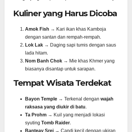
Kuliner yang Harus Dicoba
Amok Fish
→ Kari ikan khas Kamboja
dengan santan dan rempah-rempah.
Lok Lak
→ Daging sapi tumis dengan saus
lada hitam.
Nom Banh Chok
→ Mie khas Khmer yang
biasanya disantap untuk sarapan.
Tempat Wisata Terdekat
Bayon Temple
→ Terkenal dengan
wajah
raksasa yang diukir di batu
.
Ta Prohm
→ Kuil yang menjadi lokasi
syuting
Tomb Raider
.
Banteay Srei
→ Candi kecil dengan ukiran