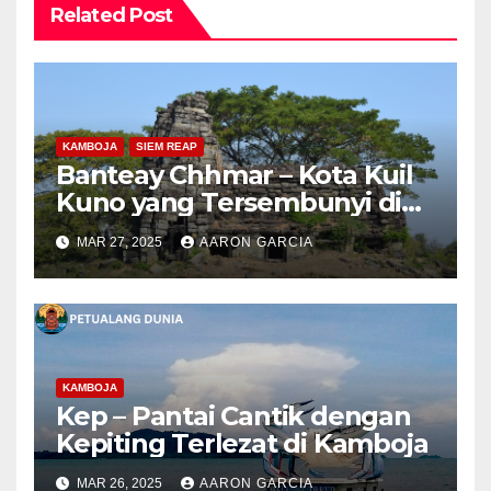
Related Post
KAMBOJA
SIEM REAP
Banteay Chhmar – Kota Kuil
Kuno yang Tersembunyi di
Kamboja
MAR 27, 2025
AARON GARCIA
KAMBOJA
Kep – Pantai Cantik dengan
Kepiting Terlezat di Kamboja
MAR 26, 2025
AARON GARCIA