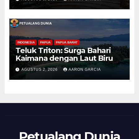
INDONESIA
PAPUA
PAPUA BARAT
Teluk Triton: Surga Bahari
Kaimana dengan Laut Biru
AGUSTUS 2, 2026
AARON GARCIA
Petualang Dunia