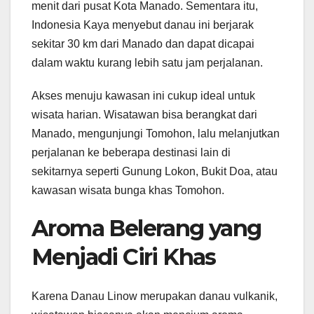
menit dari pusat Kota Manado. Sementara itu,
Indonesia Kaya menyebut danau ini berjarak
sekitar 30 km dari Manado dan dapat dicapai
dalam waktu kurang lebih satu jam perjalanan.
Akses menuju kawasan ini cukup ideal untuk
wisata harian. Wisatawan bisa berangkat dari
Manado, mengunjungi Tomohon, lalu melanjutkan
perjalanan ke beberapa destinasi lain di
sekitarnya seperti Gunung Lokon, Bukit Doa, atau
kawasan wisata bunga khas Tomohon.
Aroma Belerang yang
Menjadi Ciri Khas
Karena Danau Linow merupakan danau vulkanik,