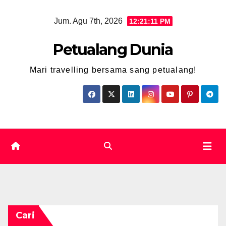
Skip
Jum. Agu 7th, 2026
12:21:12 PM
to
content
Petualang Dunia
Mari travelling bersama sang petualang!
Cari