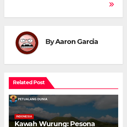
By
Aaron Garcia
Related Post
INDONESIA
Kawah Wurung: Pesona