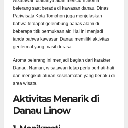
wisatawan biasanya akan mencium aroma
belerang saat berada di kawasan danau. Dinas
Pariwisata Kota Tomohon juga menjelaskan
bahwa terdapat gelembung panas alami di
beberapa titik permukaan air. Hal ini menjadi
tanda bahwa kawasan Danau memiliki aktivitas
geotermal yang masih terasa.
Aroma belerang ini menjadi bagian dari karakter
Danau. Namun, wisatawan tetap perlu berhati-hati
dan mengikuti aturan keselamatan yang berlaku di
area wisata.
Aktivitas Menarik di
Danau Linow
1. Menikmati