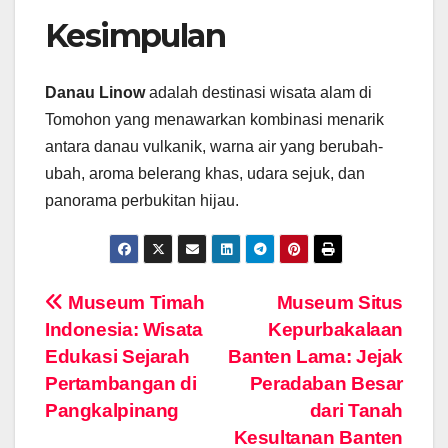
Kesimpulan
Danau Linow
adalah destinasi wisata alam di
Tomohon yang menawarkan kombinasi menarik
antara danau vulkanik, warna air yang berubah-
ubah, aroma belerang khas, udara sejuk, dan
panorama perbukitan hijau.
Navigasi
Museum Timah
Museum Situs
Indonesia: Wisata
Kepurbakalaan
pos
Edukasi Sejarah
Banten Lama: Jejak
Pertambangan di
Peradaban Besar
Pangkalpinang
dari Tanah
Kesultanan Banten