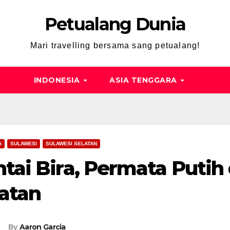
Petualang Dunia
Mari travelling bersama sang petualang!
INDONESIA
ASIA TENGGARA
A
SULAWESI
SULAWESI SELATAN
tai Bira, Permata Putih
atan
By
Aaron Garcia