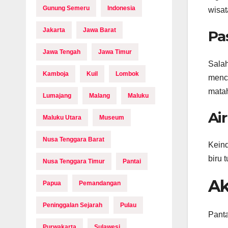
Gunung Semeru
Indonesia
wisat
Jakarta
Jawa Barat
Pa
Jawa Tengah
Jawa Timur
Salah
Kamboja
Kuil
Lombok
menci
matah
Lumajang
Malang
Maluku
Ai
Maluku Utara
Museum
Nusa Tenggara Barat
Keind
biru 
Nusa Tenggara Timur
Pantai
Ak
Papua
Pemandangan
Peninggalan Sejarah
Pulau
Panta
Purwakarta
Sulawesi