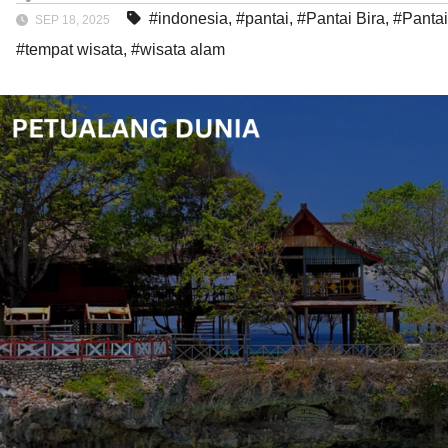
#indonesia
,
#pantai
,
#Pantai Bira
,
#Pantai
SEP 18, 2025
#tempat wisata
,
#wisata alam