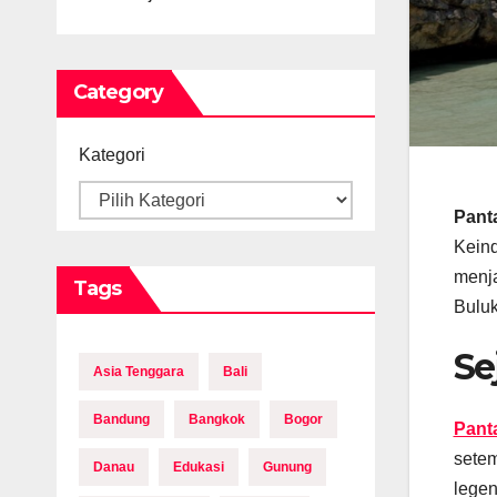
Category
Kategori
Panta
Keind
menja
Tags
Bulu
Se
Asia Tenggara
Bali
Bandung
Bangkok
Bogor
Panta
setem
Danau
Edukasi
Gunung
legen