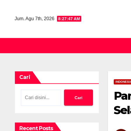
Skip
to
Jum. Agu 7th, 2026
8:27:48 AM
content
Cari
INDONESI
Pan
Cari
Sel
Recent Posts