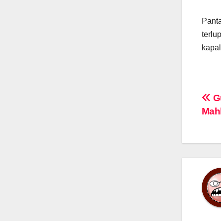
Panta
terlu
kapal
Na
Gu
Mahk
po