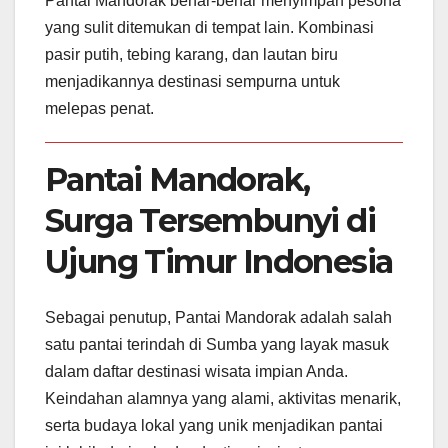
Pantai Mandorak benar-benar menyimpan pesona
yang sulit ditemukan di tempat lain. Kombinasi
pasir putih, tebing karang, dan lautan biru
menjadikannya destinasi sempurna untuk
melepas penat.
Pantai Mandorak,
Surga Tersembunyi di
Ujung Timur Indonesia
Sebagai penutup, Pantai Mandorak adalah salah
satu pantai terindah di Sumba yang layak masuk
dalam daftar destinasi wisata impian Anda.
Keindahan alamnya yang alami, aktivitas menarik,
serta budaya lokal yang unik menjadikan pantai