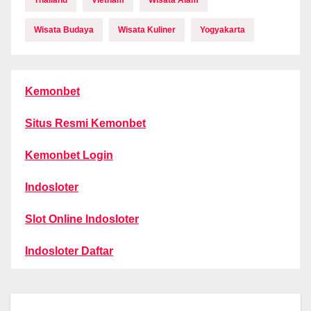
Thailand
Vietnam
Wisata Alam
Wisata Budaya
Wisata Kuliner
Yogyakarta
Kemonbet
Situs Resmi Kemonbet
Kemonbet Login
Indosloter
Slot Online Indosloter
Indosloter Daftar