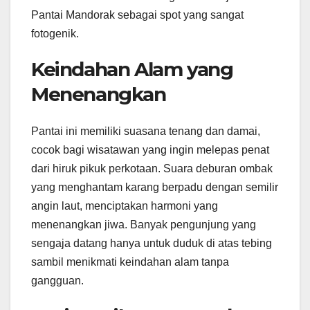
Pantai Mandorak sebagai spot yang sangat
fotogenik.
Keindahan Alam yang
Menenangkan
Pantai ini memiliki suasana tenang dan damai,
cocok bagi wisatawan yang ingin melepas penat
dari hiruk pikuk perkotaan. Suara deburan ombak
yang menghantam karang berpadu dengan semilir
angin laut, menciptakan harmoni yang
menenangkan jiwa. Banyak pengunjung yang
sengaja datang hanya untuk duduk di atas tebing
sambil menikmati keindahan alam tanpa
gangguan.