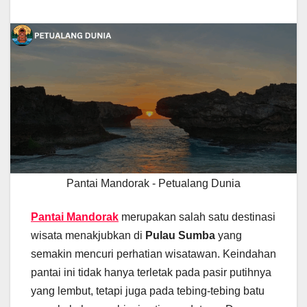
Pantai Mandorak - Petualang Dunia
Pantai Mandorak
merupakan salah satu destinasi
wisata menakjubkan di
Pulau Sumba
yang
semakin mencuri perhatian wisatawan. Keindahan
pantai ini tidak hanya terletak pada pasir putihnya
yang lembut, tetapi juga pada tebing-tebing batu