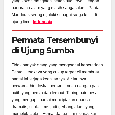
yang kokoh menghiasi setiap sudutnya. Dengan
panorama alam yang masih sangat alami, Pantai
Mandorak sering dijuluki sebagai surga kecil di
ujung timur
Indonesia
.
Permata Tersembunyi
di Ujung Sumba
Tidak banyak orang yang mengetahui keberadaan
Pantai. Letaknya yang cukup terpencil membuat
pantai ini terjaga keasliannya. Air lautnya
berwarna biru toska, berpadu indah dengan pasir
putih yang bersih dan lembut. Tebing batu besar
yang mengapit pantai menciptakan nuansa
dramatis, seolah menjadi gerbang alami yang
memeluk lautan. Pemandangan ini menjadikan