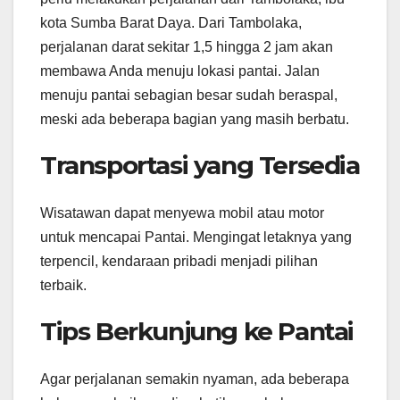
kota Sumba Barat Daya. Dari Tambolaka,
perjalanan darat sekitar 1,5 hingga 2 jam akan
membawa Anda menuju lokasi pantai. Jalan
menuju pantai sebagian besar sudah beraspal,
meski ada beberapa bagian yang masih berbatu.
Transportasi yang Tersedia
Wisatawan dapat menyewa mobil atau motor
untuk mencapai Pantai. Mengingat letaknya yang
terpencil, kendaraan pribadi menjadi pilihan
terbaik.
Tips Berkunjung ke Pantai
Agar perjalanan semakin nyaman, ada beberapa