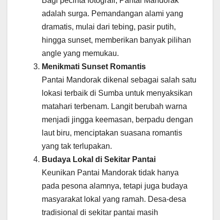
Bagi pecinta fotografi, Pantai Mandorak
adalah surga. Pemandangan alami yang
dramatis, mulai dari tebing, pasir putih,
hingga sunset, memberikan banyak pilihan
angle yang memukau.
Menikmati Sunset Romantis
Pantai Mandorak dikenal sebagai salah satu
lokasi terbaik di Sumba untuk menyaksikan
matahari terbenam. Langit berubah warna
menjadi jingga keemasan, berpadu dengan
laut biru, menciptakan suasana romantis
yang tak terlupakan.
Budaya Lokal di Sekitar Pantai
Keunikan Pantai Mandorak tidak hanya
pada pesona alamnya, tetapi juga budaya
masyarakat lokal yang ramah. Desa-desa
tradisional di sekitar pantai masih