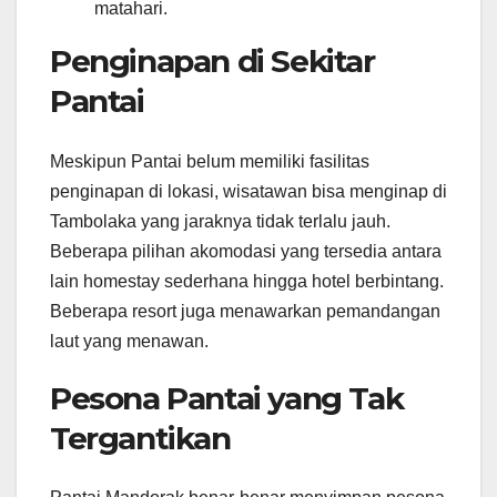
matahari.
Penginapan di Sekitar
Pantai
Meskipun Pantai belum memiliki fasilitas
penginapan di lokasi, wisatawan bisa menginap di
Tambolaka yang jaraknya tidak terlalu jauh.
Beberapa pilihan akomodasi yang tersedia antara
lain homestay sederhana hingga hotel berbintang.
Beberapa resort juga menawarkan pemandangan
laut yang menawan.
Pesona Pantai yang Tak
Tergantikan