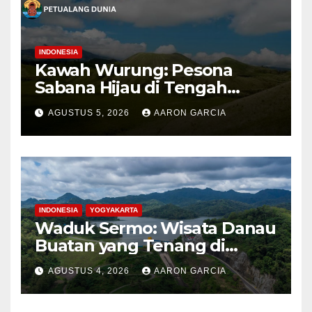
INDONESIA
Kawah Wurung: Pesona
Sabana Hijau di Tengah
Pegunungan Bondowoso
AGUSTUS 5, 2026
AARON GARCIA
INDONESIA
YOGYAKARTA
Waduk Sermo: Wisata Danau
Buatan yang Tenang di
Perbukitan Menoreh Kulon
AGUSTUS 4, 2026
AARON GARCIA
Progo