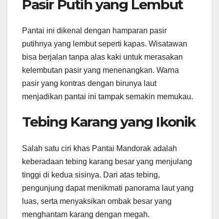
Pasir Putih yang Lembut
Pantai ini dikenal dengan hamparan pasir
putihnya yang lembut seperti kapas. Wisatawan
bisa berjalan tanpa alas kaki untuk merasakan
kelembutan pasir yang menenangkan. Warna
pasir yang kontras dengan birunya laut
menjadikan pantai ini tampak semakin memukau.
Tebing Karang yang Ikonik
Salah satu ciri khas Pantai Mandorak adalah
keberadaan tebing karang besar yang menjulang
tinggi di kedua sisinya. Dari atas tebing,
pengunjung dapat menikmati panorama laut yang
luas, serta menyaksikan ombak besar yang
menghantam karang dengan megah.