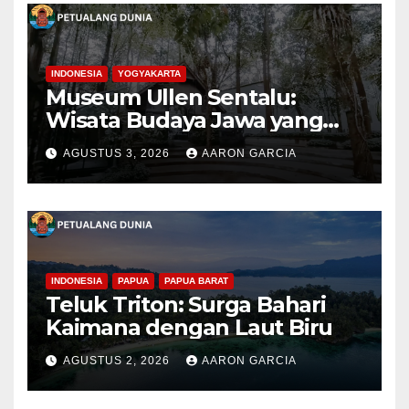
INDONESIA
YOGYAKARTA
Museum Ullen Sentalu:
Wisata Budaya Jawa yang
Elegan di Lereng Kaliurang
AGUSTUS 3, 2026
AARON GARCIA
INDONESIA
PAPUA
PAPUA BARAT
Teluk Triton: Surga Bahari
Kaimana dengan Laut Biru
AGUSTUS 2, 2026
AARON GARCIA