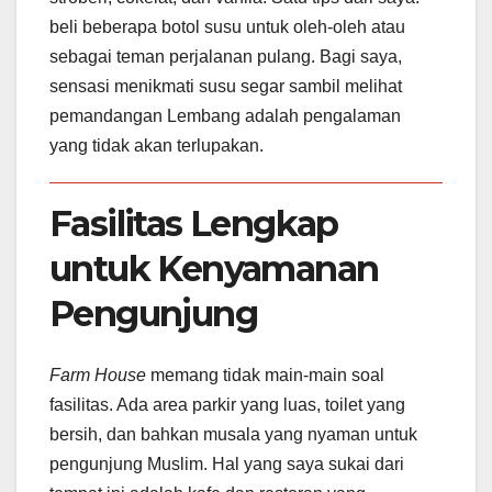
beli beberapa botol susu untuk oleh-oleh atau
sebagai teman perjalanan pulang. Bagi saya,
sensasi menikmati susu segar sambil melihat
pemandangan Lembang adalah pengalaman
yang tidak akan terlupakan.
Fasilitas Lengkap
untuk Kenyamanan
Pengunjung
Farm House
memang tidak main-main soal
fasilitas. Ada area parkir yang luas, toilet yang
bersih, dan bahkan musala yang nyaman untuk
pengunjung Muslim. Hal yang saya sukai dari