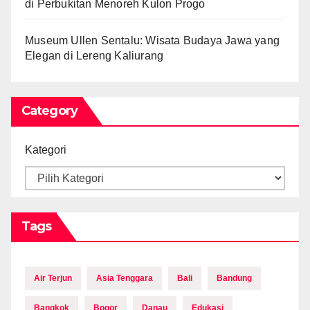
di Perbukitan Menoreh Kulon Progo
Museum Ullen Sentalu: Wisata Budaya Jawa yang
Elegan di Lereng Kaliurang
Category
Kategori
Tags
Air Terjun
Asia Tenggara
Bali
Bandung
Bangkok
Bogor
Danau
Edukasi