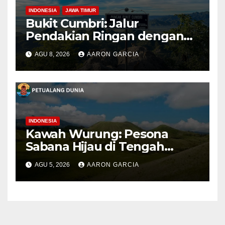
INDONESIA
JAWA TIMUR
Bukit Cumbri: Jalur
Pendakian Ringan dengan
Panorama Perbukitan
AGU 8, 2026
AARON GARCIA
INDONESIA
Kawah Wurung: Pesona
Sabana Hijau di Tengah
Pegunungan Bondowoso
AGU 5, 2026
AARON GARCIA