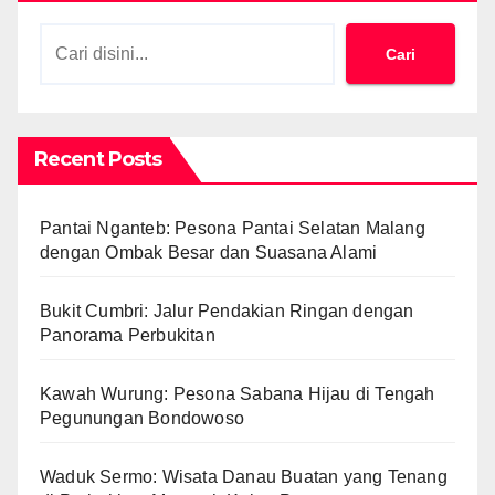
Cari
Recent Posts
Pantai Nganteb: Pesona Pantai Selatan Malang
dengan Ombak Besar dan Suasana Alami
Bukit Cumbri: Jalur Pendakian Ringan dengan
Panorama Perbukitan
Kawah Wurung: Pesona Sabana Hijau di Tengah
Pegunungan Bondowoso
Waduk Sermo: Wisata Danau Buatan yang Tenang