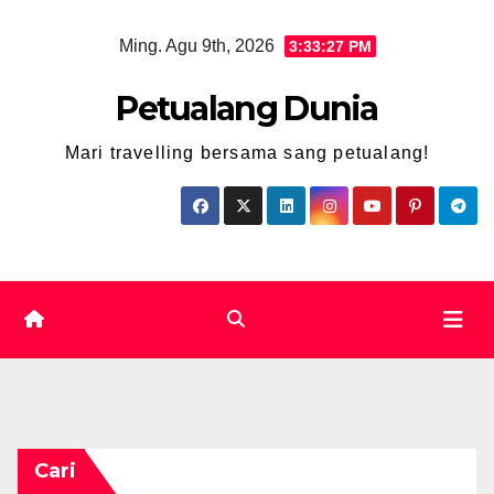
Skip
Ming. Agu 9th, 2026
3:33:28 PM
to
content
Petualang Dunia
Mari travelling bersama sang petualang!
Cari