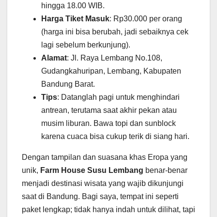
hingga 18.00 WIB.
Harga Tiket Masuk
: Rp30.000 per orang
(harga ini bisa berubah, jadi sebaiknya cek
lagi sebelum berkunjung).
Alamat
: Jl. Raya Lembang No.108,
Gudangkahuripan, Lembang, Kabupaten
Bandung Barat.
Tips
: Datanglah pagi untuk menghindari
antrean, terutama saat akhir pekan atau
musim liburan. Bawa topi dan sunblock
karena cuaca bisa cukup terik di siang hari.
Dengan tampilan dan suasana khas Eropa yang
unik,
Farm House Susu Lembang
benar-benar
menjadi destinasi wisata yang wajib dikunjungi
saat di Bandung. Bagi saya, tempat ini seperti
paket lengkap; tidak hanya indah untuk dilihat, tapi