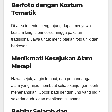
Berfoto dengan Kostum
Tematik
Di area tertentu, pengunjung dapat menyewa
kostum knight, princess, hingga pakaian
tradisional Jawa untuk menciptakan foto unik dan
berkesan.
Menikmati Kesejukan Alam
Merapi
Hawa sejuk, angin lembut, dan pemandangan
alam yang hijau membuat setiap kunjungan lebih
menenangkan. Cocok bagi pengunjung yang ingin
sekadar duduk dan menikmati suasana.
Belajar Sejarah dan