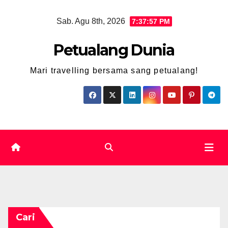
Skip
Sab. Agu 8th, 2026
7:37:58 PM
to
content
Petualang Dunia
Mari travelling bersama sang petualang!
Cari