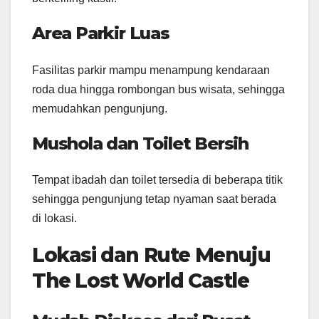
Area Parkir Luas
Fasilitas parkir mampu menampung kendaraan
roda dua hingga rombongan bus wisata, sehingga
memudahkan pengunjung.
Mushola dan Toilet Bersih
Tempat ibadah dan toilet tersedia di beberapa titik
sehingga pengunjung tetap nyaman saat berada
di lokasi.
Lokasi dan Rute Menuju
The Lost World Castle