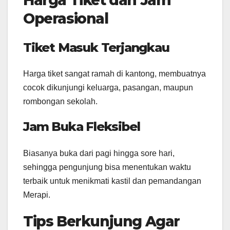
Harga Tiket dan Jam
Operasional
Tiket Masuk Terjangkau
Harga tiket sangat ramah di kantong, membuatnya
cocok dikunjungi keluarga, pasangan, maupun
rombongan sekolah.
Jam Buka Fleksibel
Biasanya buka dari pagi hingga sore hari,
sehingga pengunjung bisa menentukan waktu
terbaik untuk menikmati kastil dan pemandangan
Merapi.
Tips Berkunjung Agar