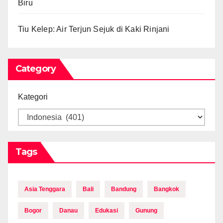
Biru
Tiu Kelep: Air Terjun Sejuk di Kaki Rinjani
Category
Kategori
Tags
Asia Tenggara
Bali
Bandung
Bangkok
Bogor
Danau
Edukasi
Gunung