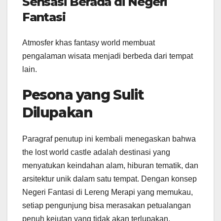
Sensasi Berada di Negeri
Fantasi
Atmosfer khas fantasy world membuat
pengalaman wisata menjadi berbeda dari tempat
lain.
Pesona yang Sulit
Dilupakan
Paragraf penutup ini kembali menegaskan bahwa
the lost world castle adalah destinasi yang
menyatukan keindahan alam, hiburan tematik, dan
arsitektur unik dalam satu tempat. Dengan konsep
Negeri Fantasi di Lereng Merapi yang memukau,
setiap pengunjung bisa merasakan petualangan
penuh kejutan yang tidak akan terlupakan.