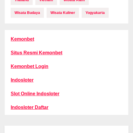
Thailand
Vietnam
Wisata Alam
Wisata Budaya
Wisata Kuliner
Yogyakarta
Kemonbet
Situs Resmi Kemonbet
Kemonbet Login
Indosloter
Slot Online Indosloter
Indosloter Daftar