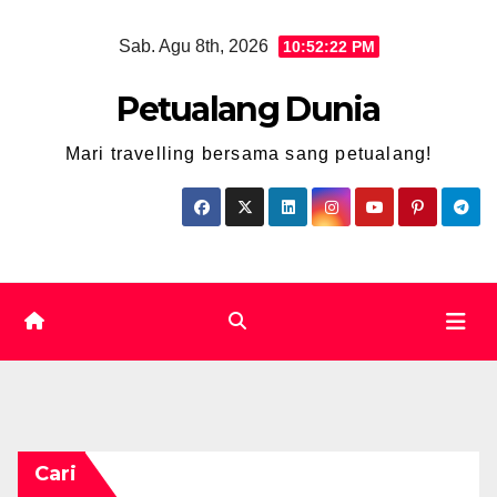
Skip
Sab. Agu 8th, 2026
10:52:23 PM
to
content
Petualang Dunia
Mari travelling bersama sang petualang!
Cari