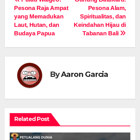
Navigasi
Pesona Raja Ampat
Pesona Alam,
pos
yang Memadukan
Spiritualitas, dan
Laut, Hutan, dan
Keindahan Hijau di
Budaya Papua
Tabanan Bali
By
Aaron Garcia
Related Post