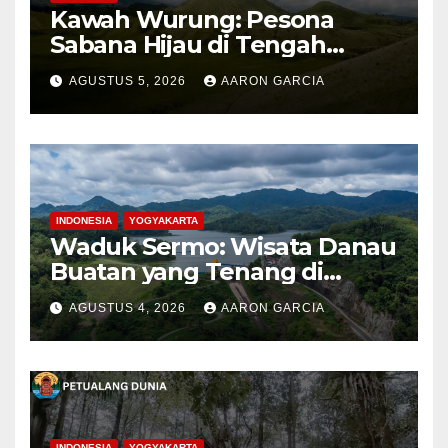
Kawah Wurung: Pesona
Sabana Hijau di Tengah
Pegunungan Bondowoso
AGUSTUS 5, 2026
AARON GARCIA
INDONESIA
YOGYAKARTA
Waduk Sermo: Wisata Danau
Buatan yang Tenang di
Perbukitan Menoreh Kulon
AGUSTUS 4, 2026
AARON GARCIA
Progo
INDONESIA
YOGYAKARTA