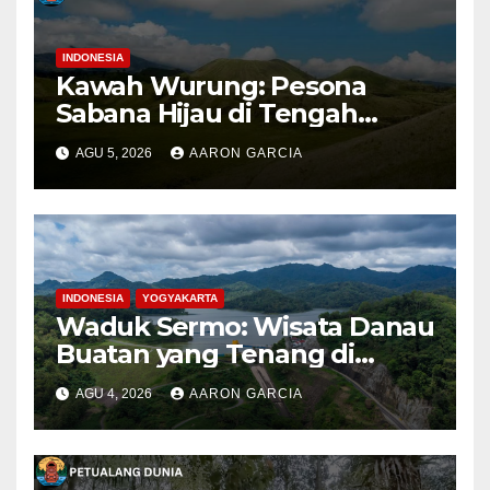
INDONESIA
Kawah Wurung: Pesona
Sabana Hijau di Tengah
Pegunungan Bondowoso
AGU 5, 2026
AARON GARCIA
INDONESIA
YOGYAKARTA
Waduk Sermo: Wisata Danau
Buatan yang Tenang di
Perbukitan Menoreh Kulon
AGU 4, 2026
AARON GARCIA
Progo