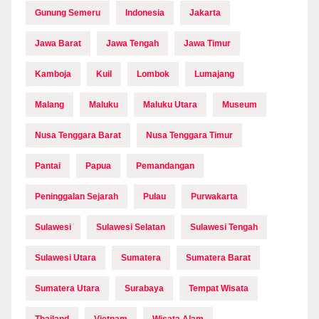
Gunung Semeru
Indonesia
Jakarta
Jawa Barat
Jawa Tengah
Jawa Timur
Kamboja
Kuil
Lombok
Lumajang
Malang
Maluku
Maluku Utara
Museum
Nusa Tenggara Barat
Nusa Tenggara Timur
Pantai
Papua
Pemandangan
Peninggalan Sejarah
Pulau
Purwakarta
Sulawesi
Sulawesi Selatan
Sulawesi Tengah
Sulawesi Utara
Sumatera
Sumatera Barat
Sumatera Utara
Surabaya
Tempat Wisata