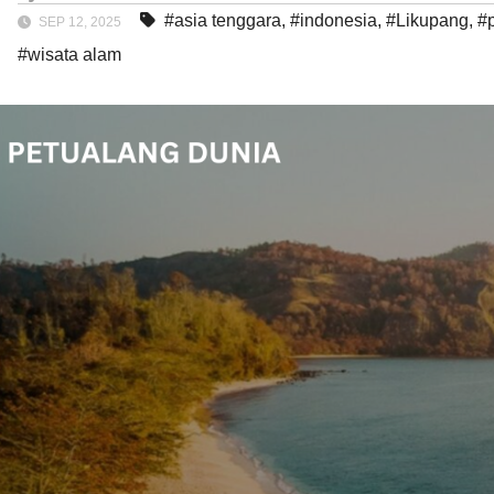
#asia tenggara
,
#indonesia
,
#Likupang
,
#
SEP 12, 2025
#wisata alam