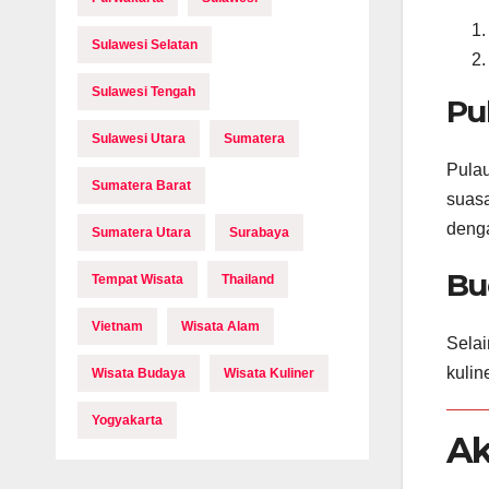
Sulawesi Selatan
Sulawesi Tengah
Pu
Sulawesi Utara
Sumatera
Pulau
Sumatera Barat
suasa
denga
Sumatera Utara
Surabaya
Bu
Tempat Wisata
Thailand
Vietnam
Wisata Alam
Selai
kulin
Wisata Budaya
Wisata Kuliner
Yogyakarta
Ak