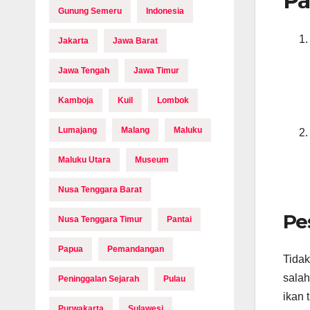
Pa
Gunung Semeru
Indonesia
Jakarta
Jawa Barat
Jawa Tengah
Jawa Timur
Kamboja
Kuil
Lombok
Lumajang
Malang
Maluku
Maluku Utara
Museum
Nusa Tenggara Barat
Pe
Nusa Tenggara Timur
Pantai
Papua
Pemandangan
Tidak
salah
Peninggalan Sejarah
Pulau
ikan 
Purwakarta
Sulawesi