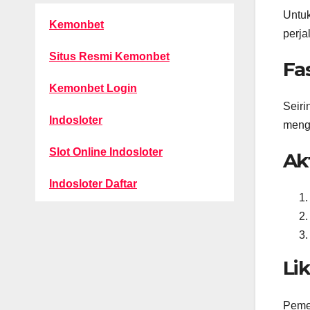
Untuk
Kemonbet
perja
Situs Resmi Kemonbet
Fa
Kemonbet Login
Seiri
Indosloter
mengh
Slot Online Indosloter
Ak
Indosloter Daftar
Li
Pemer