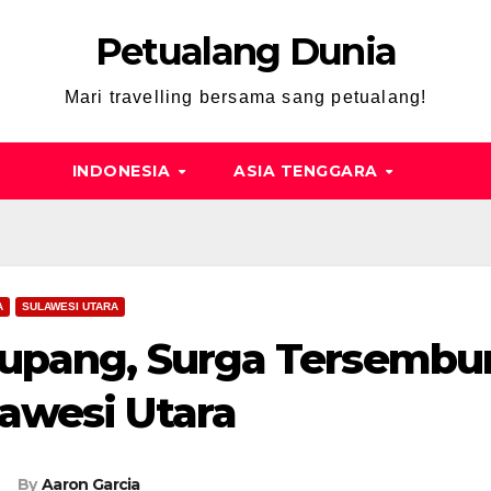
Petualang Dunia
Mari travelling bersama sang petualang!
INDONESIA
ASIA TENGGARA
A
SULAWESI UTARA
kupang, Surga Tersembun
awesi Utara
By
Aaron Garcia