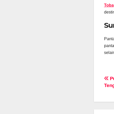
Toba
desti
Su
Panta
panta
selai
Na
Pu
Ten
po