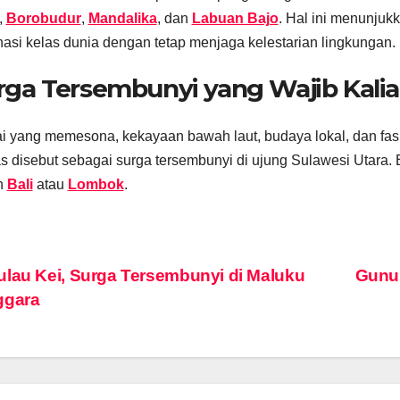
,
Borobudur
,
Mandalika
, dan
Labuan Bajo
. Hal ini menunju
nasi kelas dunia dengan tetap menjaga kelestarian lingkungan.
rga Tersembunyi yang Wajib Kali
i yang memesona, kekayaan bawah laut, budaya lokal, dan fas
s disebut sebagai surga tersembunyi di ujung Sulawesi Utara. B
n
Bali
atau
Lombok
.
vigasi
lau Kei, Surga Tersembunyi di Maluku
Gunun
ggara
s