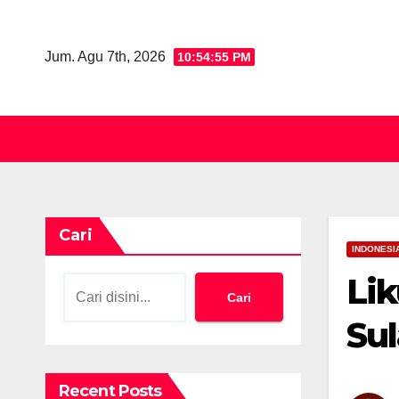
Skip
to
Jum. Agu 7th, 2026
10:54:56 PM
content
Cari
INDONESI
Li
Cari
Sul
Recent Posts