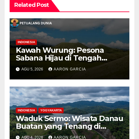
Related Post
INDONESIA
Kawah Wurung: Pesona
Sabana Hijau di Tengah
Pegunungan Bondowoso
AGU 5, 2026
AARON GARCIA
INDONESIA
YOGYAKARTA
Waduk Sermo: Wisata Danau
Buatan yang Tenang di
Perbukitan Menoreh Kulon
AGU 4, 2026
AARON GARCIA