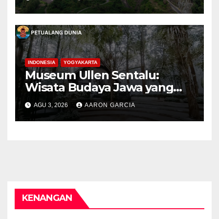
Progo
INDONESIA
YOGYAKARTA
Museum Ullen Sentalu:
Wisata Budaya Jawa yang
Elegan di Lereng Kaliurang
AGU 3, 2026
AARON GARCIA
KENANGAN