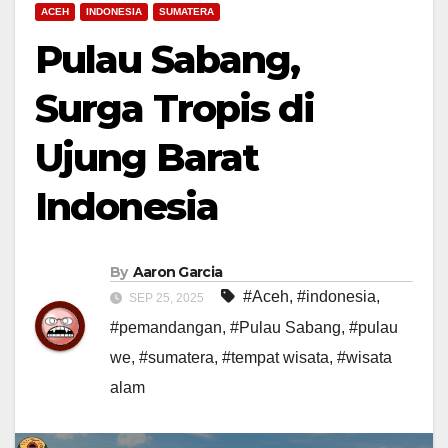
ACEH
INDONESIA
SUMATERA
Pulau Sabang,
Surga Tropis di
Ujung Barat
Indonesia
By
Aaron Garcia
#Aceh
,
#indonesia
,
SEP 25, 2025
#pemandangan
,
#Pulau Sabang
,
#pulau
we
,
#sumatera
,
#tempat wisata
,
#wisata
alam