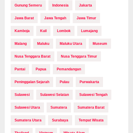
Gunung Semeru
Indonesia
Jakarta
Jawa Barat
Jawa Tengah
Jawa Timur
Kamboja
Kuil
Lombok
Lumajang
Malang
Maluku
Maluku Utara
Museum
Nusa Tenggara Barat
Nusa Tenggara Timur
Pantai
Papua
Pemandangan
Peninggalan Sejarah
Pulau
Purwakarta
Sulawesi
Sulawesi Selatan
Sulawesi Tengah
Sulawesi Utara
Sumatera
Sumatera Barat
Sumatera Utara
Surabaya
Tempat Wisata