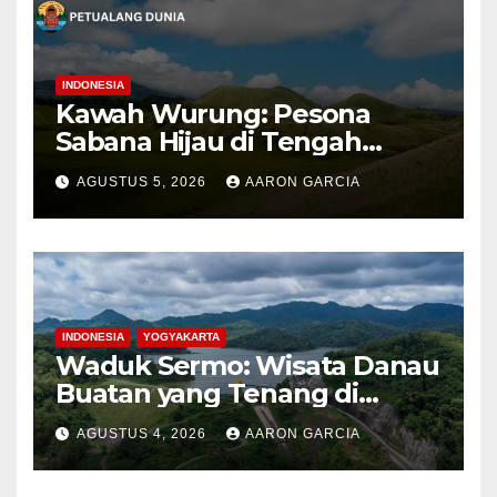
INDONESIA
Kawah Wurung: Pesona
Sabana Hijau di Tengah
Pegunungan Bondowoso
AGUSTUS 5, 2026
AARON GARCIA
INDONESIA
YOGYAKARTA
Waduk Sermo: Wisata Danau
Buatan yang Tenang di
Perbukitan Menoreh Kulon
AGUSTUS 4, 2026
AARON GARCIA
Progo