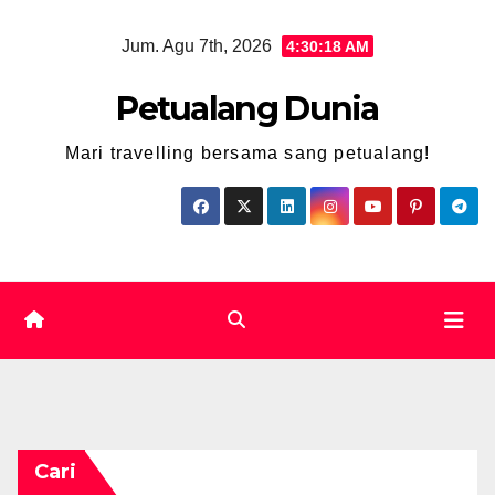
Skip
Jum. Agu 7th, 2026
4:30:19 AM
to
content
Petualang Dunia
Mari travelling bersama sang petualang!
Cari