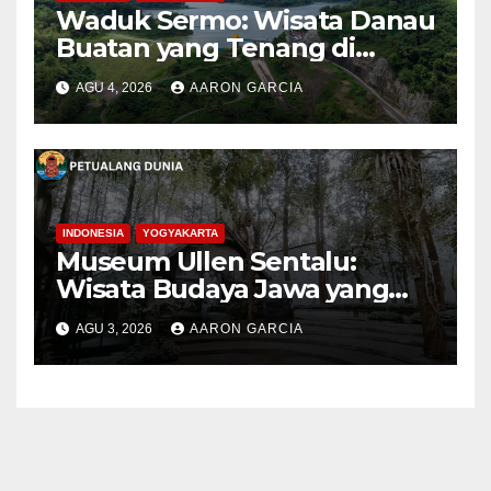
Waduk Sermo: Wisata Danau
Buatan yang Tenang di
Perbukitan Menoreh Kulon
AGU 4, 2026
AARON GARCIA
Progo
INDONESIA
YOGYAKARTA
Museum Ullen Sentalu:
Wisata Budaya Jawa yang
Elegan di Lereng Kaliurang
AGU 3, 2026
AARON GARCIA