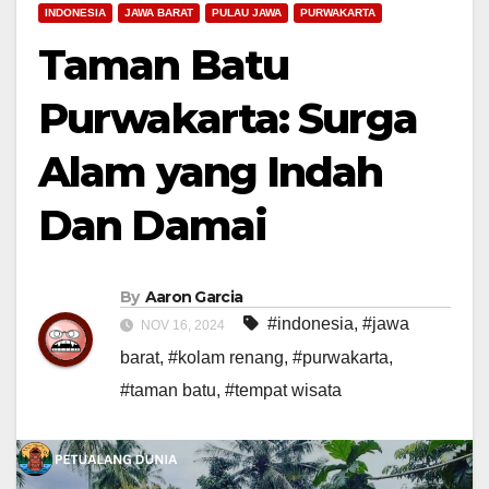
INDONESIA
JAWA BARAT
PULAU JAWA
PURWAKARTA
Taman Batu
Purwakarta: Surga
Alam yang Indah
Dan Damai
By
Aaron Garcia
#indonesia
,
#jawa
NOV 16, 2024
barat
,
#kolam renang
,
#purwakarta
,
#taman batu
,
#tempat wisata