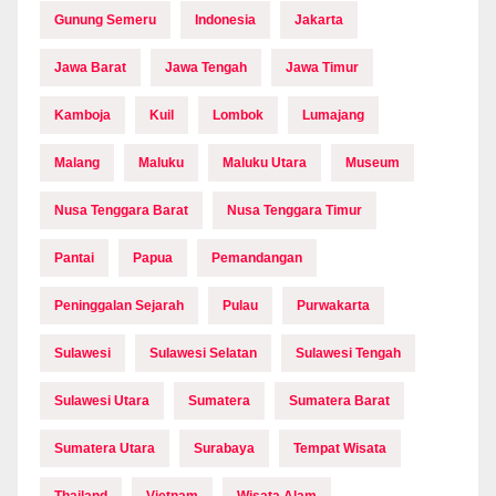
Gunung Semeru
Indonesia
Jakarta
Jawa Barat
Jawa Tengah
Jawa Timur
Kamboja
Kuil
Lombok
Lumajang
Malang
Maluku
Maluku Utara
Museum
Nusa Tenggara Barat
Nusa Tenggara Timur
Pantai
Papua
Pemandangan
Peninggalan Sejarah
Pulau
Purwakarta
Sulawesi
Sulawesi Selatan
Sulawesi Tengah
Sulawesi Utara
Sumatera
Sumatera Barat
Sumatera Utara
Surabaya
Tempat Wisata