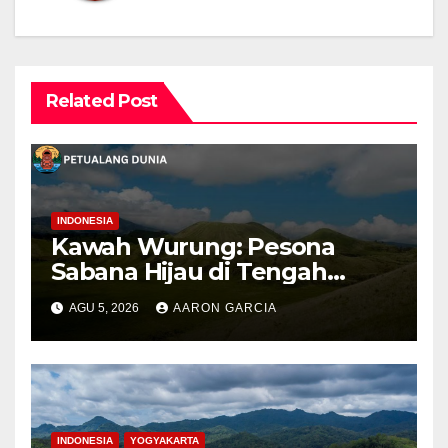
Related Post
INDONESIA
Kawah Wurung: Pesona
Sabana Hijau di Tengah
Pegunungan Bondowoso
AGU 5, 2026
AARON GARCIA
INDONESIA
YOGYAKARTA