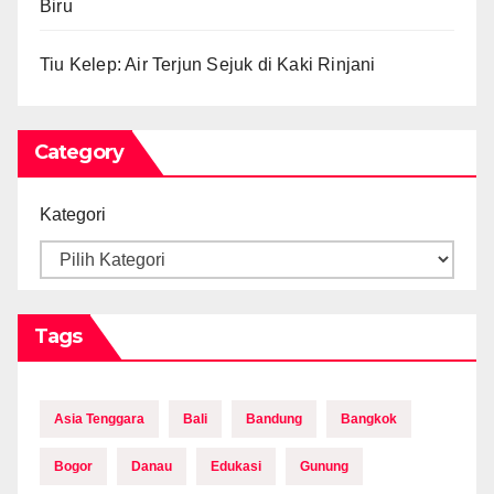
Biru
Tiu Kelep: Air Terjun Sejuk di Kaki Rinjani
Category
Kategori
Tags
Asia Tenggara
Bali
Bandung
Bangkok
Bogor
Danau
Edukasi
Gunung