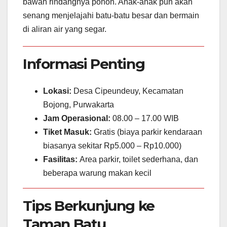
bawah rindangnya pohon. Anak-anak pun akan
senang menjelajahi batu-batu besar dan bermain
di aliran air yang segar.
Informasi Penting
Lokasi:
Desa Cipeundeuy, Kecamatan
Bojong, Purwakarta
Jam Operasional:
08.00 – 17.00 WIB
Tiket Masuk:
Gratis (biaya parkir kendaraan
biasanya sekitar Rp5.000 – Rp10.000)
Fasilitas:
Area parkir, toilet sederhana, dan
beberapa warung makan kecil
Tips Berkunjung ke
Taman Batu