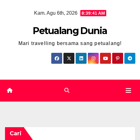
Skip
Kam. Agu 6th, 2026
8:39:42 AM
to
content
Petualang Dunia
Mari travelling bersama sang petualang!
Cari