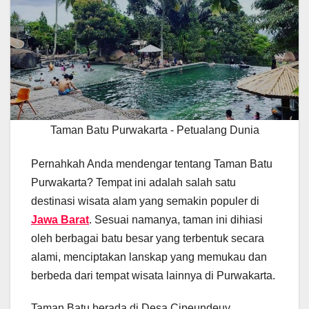
Taman Batu Purwakarta - Petualang Dunia
Pernahkah Anda mendengar tentang Taman Batu
Purwakarta? Tempat ini adalah salah satu
destinasi wisata alam yang semakin populer di
Jawa Barat
. Sesuai namanya, taman ini dihiasi
oleh berbagai batu besar yang terbentuk secara
alami, menciptakan lanskap yang memukau dan
berbeda dari tempat wisata lainnya di Purwakarta.
Taman Batu berada di Desa Cipeundeuy,