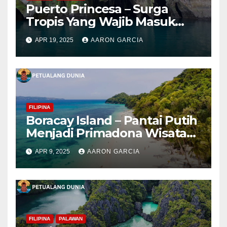
Puerto Princesa – Surga
Tropis Yang Wajib Masuk
Bucket List
APR 19, 2025
AARON GARCIA
FILIPINA
Boracay Island – Pantai Putih
Menjadi Primadona Wisata
Filipina
APR 9, 2025
AARON GARCIA
FILIPINA
PALAWAN