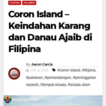
FILIPINA
PALAWAN
Coron Island –
Keindahan Karang
dan Danau Ajaib di
Filipina
By
Aaron Garcia
#coron island
,
#filipina
,
APR 18, 2025
#palawan
,
#pemandangan
,
#peninggalan
sejarah
,
#tempat wisata
,
#wisata alam