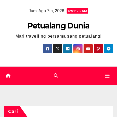
Skip
Jum. Agu 7th, 2026
4:51:27 AM
to
content
Petualang Dunia
Mari travelling bersama sang petualang!
Cari