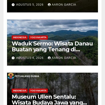
Pegunungan Bondowoso
AGUSTUS 5, 2026
AARON GARCIA
INDONESIA
YOGYAKARTA
Waduk Sermo: Wisata Danau
Buatan yang Tenang di
Perbukitan Menoreh Kulon
AGUSTUS 4, 2026
AARON GARCIA
Progo
INDONESIA
YOGYAKARTA
Museum Ullen Sentalu:
Wisata Budaya Jawa yang