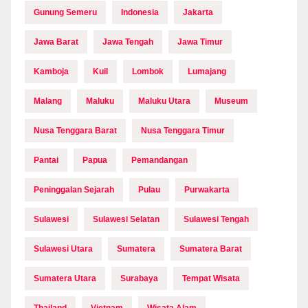
Gunung Semeru
Indonesia
Jakarta
Jawa Barat
Jawa Tengah
Jawa Timur
Kamboja
Kuil
Lombok
Lumajang
Malang
Maluku
Maluku Utara
Museum
Nusa Tenggara Barat
Nusa Tenggara Timur
Pantai
Papua
Pemandangan
Peninggalan Sejarah
Pulau
Purwakarta
Sulawesi
Sulawesi Selatan
Sulawesi Tengah
Sulawesi Utara
Sumatera
Sumatera Barat
Sumatera Utara
Surabaya
Tempat Wisata